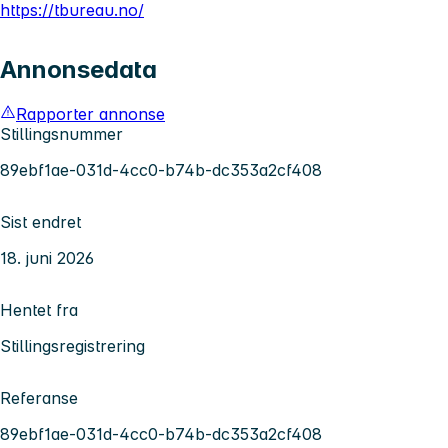
https://tbureau.no/
Annonsedata
Rapporter annonse
Stillingsnummer
89ebf1ae-031d-4cc0-b74b-dc353a2cf408
Sist endret
18. juni 2026
Hentet fra
Stillingsregistrering
Referanse
89ebf1ae-031d-4cc0-b74b-dc353a2cf408