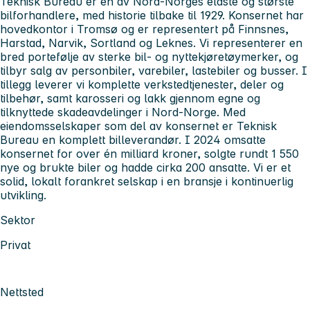
Teknisk Bureau er en av Nord-Norges eldste og største
bilforhandlere, med historie tilbake til 1929. Konsernet har
hovedkontor i Tromsø og er representert på Finnsnes,
Harstad, Narvik, Sortland og Leknes. Vi representerer en
bred portefølje av sterke bil- og nyttekjøretøymerker, og
tilbyr salg av personbiler, varebiler, lastebiler og busser. I
tillegg leverer vi komplette verkstedtjenester, deler og
tilbehør, samt karosseri og lakk gjennom egne og
tilknyttede skadeavdelinger i Nord-Norge. Med
eiendomsselskaper som del av konsernet er Teknisk
Bureau en komplett billeverandør. I 2024 omsatte
konsernet for over én milliard kroner, solgte rundt 1 550
nye og brukte biler og hadde cirka 200 ansatte. Vi er et
solid, lokalt forankret selskap i en bransje i kontinuerlig
utvikling.
Sektor
Privat
Nettsted