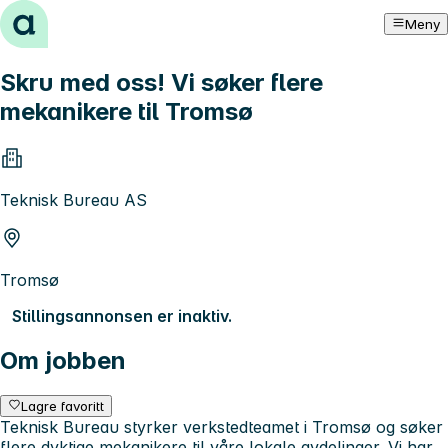
Hopp til innhold
Meny
Skru med oss! Vi søker flere
mekanikere til Tromsø
Teknisk Bureau AS
Tromsø
Stillingsannonsen er inaktiv.
Om jobben
Lagre favoritt
Teknisk Bureau styrker verkstedteamet i Tromsø og søker
flere dyktige mekanikere til våre lokale avdelinger. Vi har