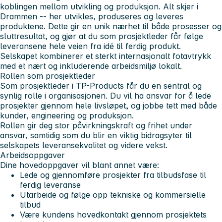
koblingen mellom utvikling og produksjon. Alt skjer i
Drammen -- her utvikles, produseres og leveres
produktene. Dette gir en unik nærhet til både prosesser og
sluttresultat, og gjør at du som prosjektleder får følge
leveransene hele veien fra idé til ferdig produkt.
Selskapet kombinerer et sterkt internasjonalt fotavtrykk
med et nært og inkluderende arbeidsmiljø lokalt.
Rollen som prosjektleder
Som prosjektleder i TP-Products får du en sentral og
synlig rolle i organisasjonen. Du vil ha ansvar for å lede
prosjekter gjennom hele livsløpet, og jobbe tett med både
kunder, engineering og produksjon.
Rollen gir deg stor påvirkningskraft og frihet under
ansvar, samtidig som du blir en viktig bidragsyter til
selskapets leveransekvalitet og videre vekst.
Arbeidsoppgaver
Dine hovedoppgaver vil blant annet være:
Lede og gjennomføre prosjekter fra tilbudsfase til
ferdig leveranse
Utarbeide og følge opp tekniske og kommersielle
tilbud
Være kundens hovedkontakt gjennom prosjektets