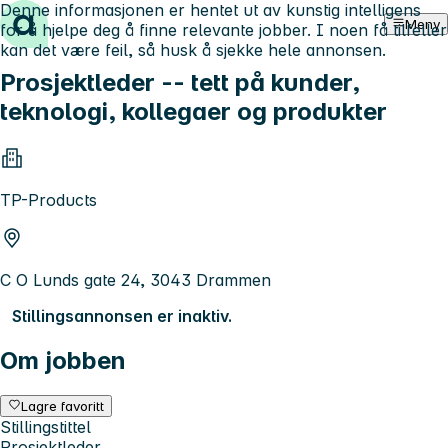
Denne informasjonen er hentet ut av kunstig intelligens
Hopp til innhold
Meny
for å hjelpe deg å finne relevante jobber. I noen få tilfeller
kan det være feil, så husk å sjekke hele annonsen.
Prosjektleder -- tett på kunder,
teknologi, kollegaer og produkter
TP-Products
C O Lunds gate 24, 3043 Drammen
Stillingsannonsen er inaktiv.
Om jobben
Lagre favoritt
Stillingstittel
Prosjektleder