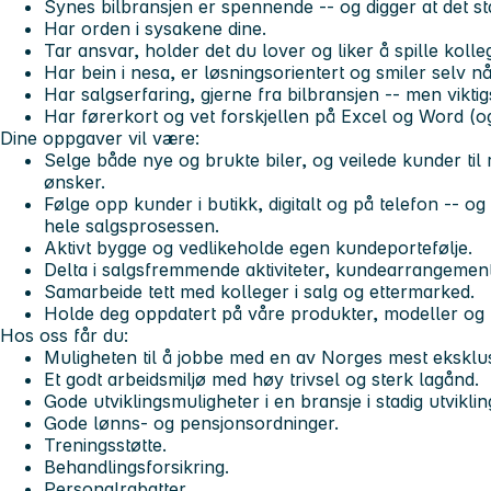
Synes bilbransjen er spennende -- og digger at det sta
Har orden i sysakene dine.
Tar ansvar, holder det du lover og liker å spille koll
Har bein i nesa, er løsningsorientert og smiler selv når 
Har salgserfaring, gjerne fra bilbransjen -- men viktigs
Har førerkort og vet forskjellen på Excel og Word (og 
Dine oppgaver vil være:
Selge både nye og brukte biler, og veilede kunder til 
ønsker.
Følge opp kunder i butikk, digitalt og på telefon -- 
hele salgsprosessen.
Aktivt bygge og vedlikeholde egen kundeportefølje.
Delta i salgsfremmende aktiviteter, kundearrangement
Samarbeide tett med kolleger i salg og ettermarked.
Holde deg oppdatert på våre produkter, modeller og 
Hos oss får du:
Muligheten til å jobbe med en av Norges mest eksklu
Et godt arbeidsmiljø med høy trivsel og sterk lagånd.
Gode utviklingsmuligheter i en bransje i stadig utviklin
Gode lønns- og pensjonsordninger.
Treningsstøtte.
Behandlingsforsikring.
Personalrabatter.