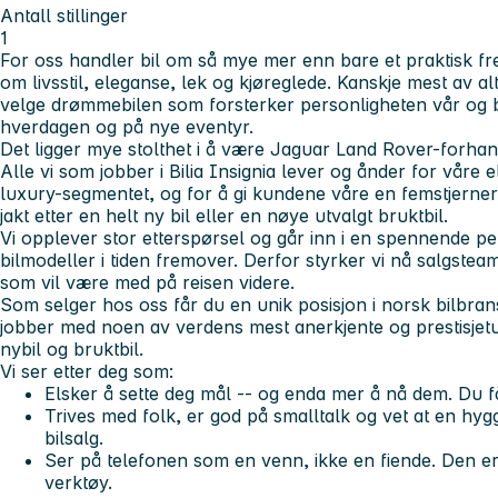
Antall stillinger
1
For oss handler bil om så mye mer enn bare et praktisk f
om livsstil, eleganse, lek og kjøreglede. Kanskje mest av alt
velge drømmebilen som forsterker personligheten vår og bl
hverdagen og på nye eventyr.
Det ligger mye stolthet i å være Jaguar Land Rover-forhan
Alle vi som jobber i Bilia Insignia lever og ånder for våre e
luxury-segmentet, og for å gi kundene våre en femstjerner
jakt etter en helt ny bil eller en nøye utvalgt bruktbil.
Vi opplever stor etterspørsel og går inn i en spennende pe
bilmodeller i tiden fremover. Derfor styrker vi nå salgsteam
som vil være med på reisen videre.
Som selger hos oss får du en unik posisjon i norsk bilbra
jobber med noen av verdens mest anerkjente og prestisjet
nybil og bruktbil.
Vi ser etter deg som:
Elsker å sette deg mål -- og enda mer å nå dem. Du får 
Trives med folk, er god på smalltalk og vet at en hygg
bilsalg.
Ser på telefonen som en venn, ikke en fiende. Den er t
verktøy.