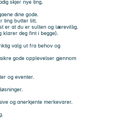
dig skjer nye ting.
egaene dine gode.
ting butter litt.
t er at du er sulten og lærevillig.
klarer deg fint i begge).
riktig valg ut fra behov og
og sikre gode opplevelser gjennom
er og eventer.
løsninger.
sive og anerkjente merkevarer.
g.