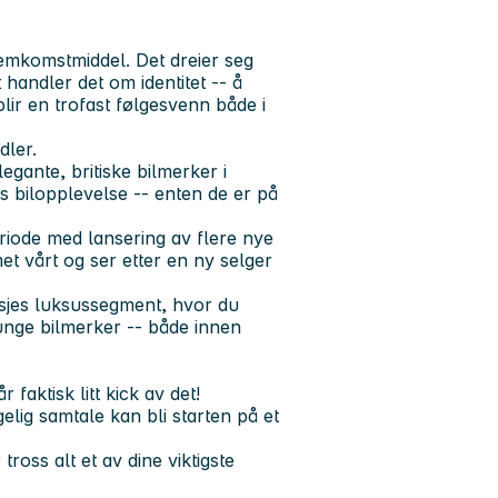
remkomstmiddel. Det dreier seg
 handler det om identitet -- å
ir en trofast følgesvenn både i
dler.
legante, britiske bilmerker i
s bilopplevelse -- enten de er på
riode med lansering av flere nye
et vårt og ser etter en ny selger
nsjes luksussegment, hvor du
unge bilmerker -- både innen
faktisk litt kick av det!
elig samtale kan bli starten på et
ross alt et av dine viktigste