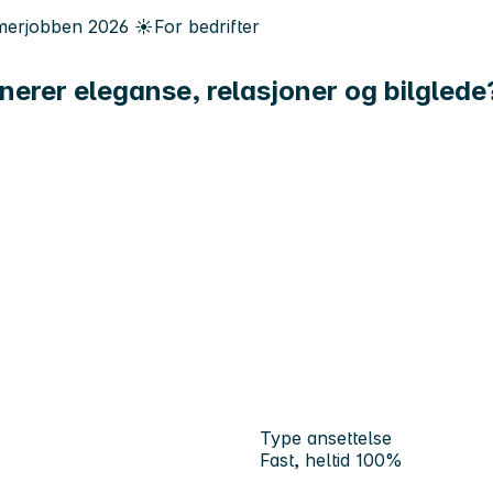
erjobben
2026
☀️
For bedrifter
erer eleganse, relasjoner og bilglede
Type ansettelse
Fast, heltid 100%