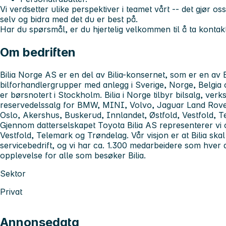
Vi verdsetter ulike perspektiver i teamet vårt -- det gjør 
selv og bidra med det du er best på.
Har du spørsmål, er du hjertelig velkommen til å ta kontak
Om bedriften
Bilia Norge AS er en del av Bilia-konsernet, som er en av 
bilforhandlergrupper med anlegg i Sverige, Norge, Belgia
er børsnotert i Stockholm. Bilia i Norge tilbyr bilsalg, verk
reservedelssalg for BMW, MINI, Volvo, Jaguar Land Rover 
Oslo, Akershus, Buskerud, Innlandet, Østfold, Vestfold, 
Gjennom datterselskapet Toyota Bilia AS representerer vi
Vestfold, Telemark og Trøndelag. Vår visjon er at Bilia ska
servicebedrift, og vi har ca. 1.300 medarbeidere som hver d
opplevelse for alle som besøker Bilia.
Sektor
Privat
Annonsedata