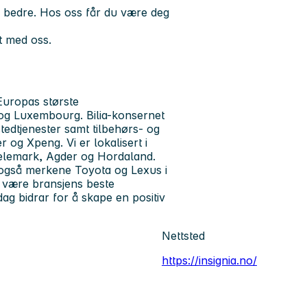
oss bedre. Hos oss får du være deg
t med oss.
Europas største
 og Luxembourg. Bilia-konsernet
stedtjenester samt tilbehørs- og
og Xpeng. Vi er lokalisert i
Telemark, Agder og Hordaland.
 også merkene Toyota og Lexus i
l være bransjens beste
ag bidrar for å skape en positiv
Nettsted
https://insignia.no/