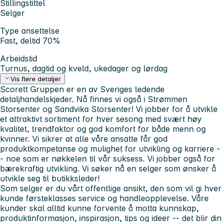
Stillingstittel
Selger
Type ansettelse
Fast, deltid 70%
Arbeidstid
Turnus, dagtid og kveld, ukedager og lørdag
Vis flere detaljer
Scorett Gruppen er en av Sveriges ledende
detaljhandelskjeder. Nå finnes vi også i Strømmen
Storsenter og Sandvika Storsenter! Vi jobber for å utvikle
et attraktivt sortiment for hver sesong med svært høy
kvalitet, trendfaktor og god komfort for både menn og
kvinner. Vi sikrer at alle våre ansatte får god
produktkompetanse og mulighet for utvikling og karriere -
- noe som er nøkkelen til vår suksess. Vi jobber også for
bærekraftig utvikling.
Vi søker nå en selger som ønsker å
utvikle seg til butikksleder!
Som selger er du vårt offentlige ansikt, den som vil gi hver
kunde førsteklasses service og handleopplevelse. Våre
kunder skal alltid kunne forvente å motta kunnskap,
produktinformasjon, inspirasjon, tips og ideer -- det blir din