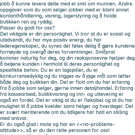
jobb å kunne levere dette med et smil om munnen. Andre
oppgaver som du som selger jobber med er blant annet
kontanthåndtering, visning, lagerstyring og å holde
butikken ren og ryddig.
Passer du godt for oss?
Det viktigste er din personlighet. Vi tror at du er sosial og
utadvendt, du har mye positiv energi, du har
lederegenskaper, du synes det føles deilig å gjøre kundene
fornøyde og overgå deres forventninger. Småprat
kommer naturlig for deg, og din reaksjonsevne hjelper deg
å betjene kunden i henhold til deres personlighet og
spesifikke behov. Du er en lagspiller, du er
konkurransedyktig og du trigges av å jage mål som løfter
både deg og butikken din. Det er flott om du har erfaring
fra å jobbe som selger, gjerne innen detaljhandel. Erfaring
fra kassearbeid, butikkvisning og inn- og utlevering er
også en fordel. Det er viktig at du er fleksibel og at du har
mulighet til å jobbe kvelder samt helger og hverdager. Det
er svært meritterende om du tidligere har hatt en stilling
med ansvar.
Er du også glad i mote og har en <<no-problems-
attitude>>, så er du den rette personen for oss!