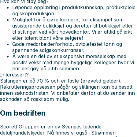
Hva kan vi tilby deg?
Løpende opplæring i produktkunnskap, produktpleie
og skoproduksjon.
Mulighet for å gjøre karriere, for eksempel som
assisterende butikksjef og deretter til butikksjef eller
til stillinger ved vårt hovedkontor. Vi er alltid på jakt
etter talent blant våre selgere!
Gode medarbeiderforhold, avtalefestet lønn og
spennende salgskonkurranser.
Å være en del av et ekspansivt moteselskap med
positiv vekst med mange hyggelige kollegaer hvor vi
har det gøy på jobb sammen.
Interessert?
Stillingen er på 70 % och er faste (prøvetid gjelder).
Rekrutteringsprosessen pågår og stillingen kan bli besatt
innen søknadsfristen. Vi anbefaler derfor at du sender inn
søknaden så raskt som mulig.
Om bedriften
Scorett Gruppen er en av Sveriges ledende
detaljhandelskjeder. Nå finnes vi også i Strømmen