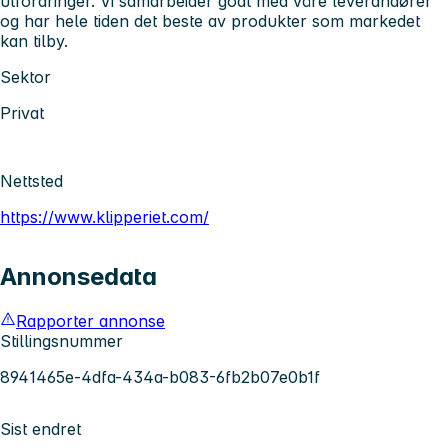
utfordringer. Vi samarbeider godt med våre leverandører
og har hele tiden det beste av produkter som markedet
kan tilby.
Sektor
Privat
Nettsted
https://www.klipperiet.com/
Annonsedata
Rapporter annonse
Stillingsnummer
8941465e-4dfa-434a-b083-6fb2b07e0b1f
Sist endret