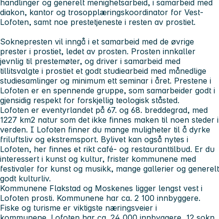
handlinger og generelt menighetsarbeid, i samarbeid med
diakon, kantor og trosopplæringskoordinator for Vest-
Lofoten, samt noe prestetjeneste i resten av prostiet.
Soknepresten vil inngå i et samarbeid med de øvrige
prester i prostiet, ledet av prosten. Prosten innkaller
jevnlig til prestemøter, og driver i samarbeid med
tillitsvalgte i prostiet et godt studiearbeid med månedlige
studiesamlinger og minimum ett seminar i året. Prestene i
Lofoten er en spennende gruppe, som samarbeider godt i
gjensidig respekt for forskjellig teologisk ståsted.
Lofoten er eventyrlandet på 67. og 68. breddegrad, med
1227 km2 natur som det ikke finnes maken til noen steder i
verden. I Lofoten finner du mange muligheter til å dyrke
friluftsliv og ekstremsport. Bylivet kan også nytes i
Lofoten, her finnes et rikt café- og restauranttilbud. Er du
interessert i kunst og kultur, frister kommunene med
festivaler for kunst og musikk, mange gallerier og generelt
godt kulturliv.
Kommunene Flakstad og Moskenes ligger lengst vest i
Lofoten prosti. Kommunene har ca. 2 100 innbyggere.
Fiske og turisme er viktigste næringsveier i
kommunene. Lofoten har ca. 24 000 innbyggere, 12 sokn