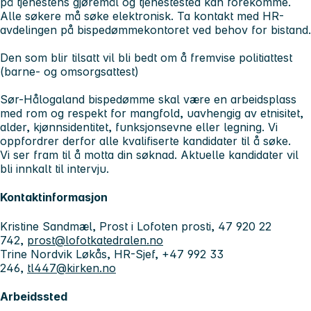
på tjenestens gjøremål og tjenestested kan forekomme.
Alle søkere må søke elektronisk. Ta kontakt med HR-
avdelingen på bispedømmekontoret ved behov for bistand.
Den som blir tilsatt vil bli bedt om å fremvise politiattest
(barne- og omsorgsattest)
Sør-Hålogaland bispedømme skal være en arbeidsplass
med rom og respekt for mangfold, uavhengig av etnisitet,
alder, kjønnsidentitet, funksjonsevne eller legning. Vi
oppfordrer derfor alle kvalifiserte kandidater til å søke.
Vi ser fram til å motta din søknad. Aktuelle kandidater vil
bli innkalt til intervju.
Kontaktinformasjon
Kristine Sandmæl, Prost i Lofoten prosti, 47 920 22
742,
prost@lofotkatedralen.no
Trine Nordvik Løkås, HR-Sjef, +47 992 33
246,
tl447@kirken.no
Arbeidssted