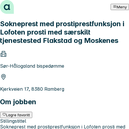
Hopp til innhold
Meny
Sokneprest med prostiprestfunksjon i
Lofoten prosti med særskilt
tjenestested Flakstad og Moskenes
Sør-Hålogaland bispedømme
Kjerkveien 17, 8380 Ramberg
Om jobben
Lagre favoritt
Stillingstittel
Sokneprest med prostiprestfunksjon i Lofoten prosti med