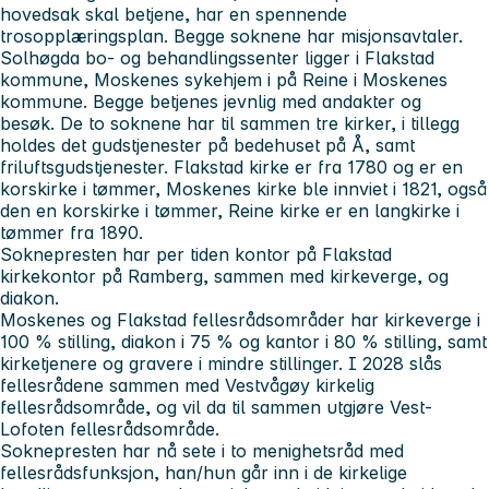
hovedsak skal betjene, har en spennende
trosopplæringsplan. Begge soknene har misjonsavtaler.
Solhøgda bo- og behandlingssenter ligger i Flakstad
kommune, Moskenes sykehjem i på Reine i Moskenes
kommune. Begge betjenes jevnlig med andakter og
besøk. De to soknene har til sammen tre kirker, i tillegg
holdes det gudstjenester på bedehuset på Å, samt
friluftsgudstjenester. Flakstad kirke er fra 1780 og er en
korskirke i tømmer, Moskenes kirke ble innviet i 1821, også
den en korskirke i tømmer, Reine kirke er en langkirke i
tømmer fra 1890.
Soknepresten har per tiden kontor på Flakstad
kirkekontor på Ramberg, sammen med kirkeverge, og
diakon.
Moskenes og Flakstad fellesrådsområder har kirkeverge i
100 % stilling, diakon i 75 % og kantor i 80 % stilling, samt
kirketjenere og gravere i mindre stillinger. I 2028 slås
fellesrådene sammen med Vestvågøy kirkelig
fellesrådsområde, og vil da til sammen utgjøre Vest-
Lofoten fellesrådsområde.
Soknepresten har nå sete i to menighetsråd med
fellesrådsfunksjon, han/hun går inn i de kirkelige