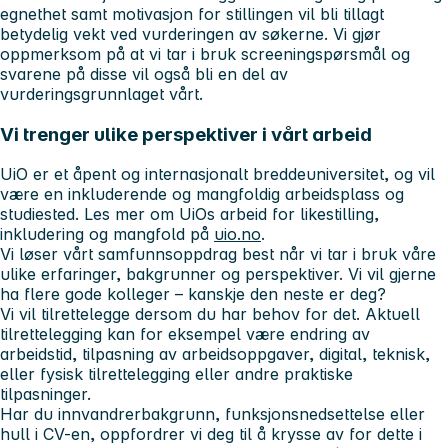
egnethet samt motivasjon for stillingen vil bli tillagt
betydelig vekt ved vurderingen av søkerne. Vi gjør
oppmerksom på at vi tar i bruk screeningspørsmål og
svarene på disse vil også bli en del av
vurderingsgrunnlaget vårt.
Vi trenger ulike perspektiver i vårt arbeid
UiO er et åpent og internasjonalt breddeuniversitet, og vil
være en inkluderende og mangfoldig arbeidsplass og
studiested. Les mer om UiOs arbeid for likestilling,
inkludering og mangfold på
uio.no
.
Vi løser vårt samfunnsoppdrag best når vi tar i bruk våre
ulike erfaringer, bakgrunner og perspektiver. Vi vil gjerne
ha flere gode kolleger – kanskje den neste er deg?
Vi vil tilrettelegge dersom du har behov for det. Aktuell
tilrettelegging kan for eksempel være endring av
arbeidstid, tilpasning av arbeidsoppgaver, digital, teknisk,
eller fysisk tilrettelegging eller andre praktiske
tilpasninger.
Har du innvandrerbakgrunn, funksjonsnedsettelse eller
hull i CV-en, oppfordrer vi deg til å krysse av for dette i