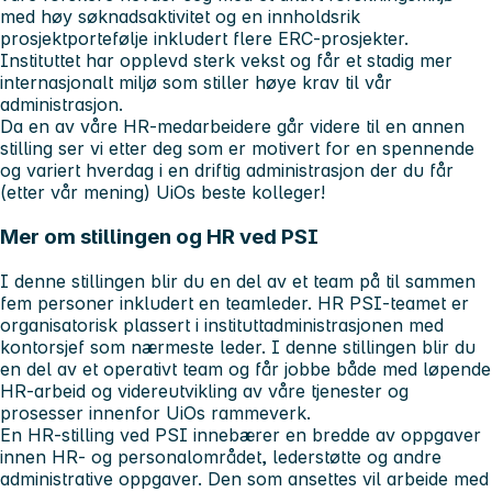
med høy søknadsaktivitet og en innholdsrik
prosjektportefølje inkludert flere ERC-prosjekter.
Instituttet har opplevd sterk vekst og får et stadig mer
internasjonalt miljø som stiller høye krav til vår
administrasjon.
Da en av våre HR-medarbeidere går videre til en annen
stilling ser vi etter deg som er motivert for en spennende
og variert hverdag i en driftig administrasjon der du får
(etter vår mening) UiOs beste kolleger!
Mer om stillingen og HR ved PSI
I denne stillingen blir du en del av et team på til sammen
fem personer inkludert en teamleder. HR PSI-teamet er
organisatorisk plassert i instituttadministrasjonen med
kontorsjef som nærmeste leder. I denne stillingen blir du
en del av et operativt team og får jobbe både med løpende
HR‑arbeid og videreutvikling av våre tjenester og
prosesser innenfor UiOs rammeverk.
En HR-stilling ved PSI innebærer en bredde av oppgaver
innen HR- og personalområdet, lederstøtte og andre
administrative oppgaver. Den som ansettes vil arbeide med