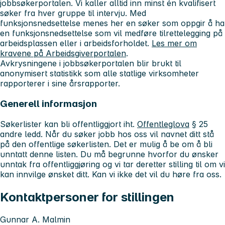
jobbsøkerportalen. Vi kaller alltid inn minst én kvalifisert
søker fra hver gruppe til intervju. Med
funksjonsnedsettelse menes her en søker som oppgir å ha
en funksjonsnedsettelse som vil medføre tilrettelegging på
arbeidsplassen eller i arbeidsforholdet.
Les mer om
kravene på Arbeidsgiverportalen
.
Avkrysningene i jobbsøkerportalen blir brukt til
anonymisert statistikk som alle statlige virksomheter
rapporterer i sine årsrapporter.
Generell informasjon
Søkerlister kan bli offentliggjort iht.
Offentleglova
§ 25
andre ledd. Når du søker jobb hos oss vil navnet ditt stå
på den offentlige søkerlisten. Det er mulig å be om å bli
unntatt denne listen. Du må begrunne hvorfor du ønsker
unntak fra offentliggjøring og vi tar deretter stilling til om vi
kan innvilge ønsket ditt. Kan vi ikke det vil du høre fra oss.
Kontaktpersoner for stillingen
Gunnar A. Malmin