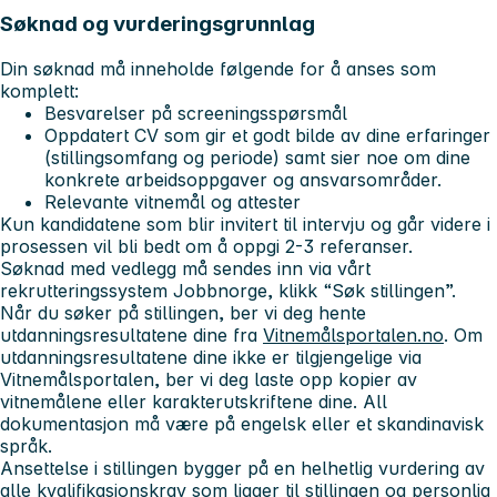
Søknad og vurderingsgrunnlag
Din søknad må inneholde følgende for å anses som
komplett:
Besvarelser på screeningsspørsmål
Oppdatert CV som gir et godt bilde av dine erfaringer
(stillingsomfang og periode) samt sier noe om dine
konkrete arbeidsoppgaver og ansvarsområder.
Relevante vitnemål og attester
Kun kandidatene som blir invitert til intervju og går videre i
prosessen vil bli bedt om å oppgi 2-3 referanser.
Søknad med vedlegg må sendes inn via vårt
rekrutteringssystem Jobbnorge, klikk “Søk stillingen”.
Når du søker på stillingen, ber vi deg hente
utdanningsresultatene dine fra
Vitnemålsportalen.no
. Om
utdanningsresultatene dine ikke er tilgjengelige via
Vitnemålsportalen, ber vi deg laste opp kopier av
vitnemålene eller karakterutskriftene dine. All
dokumentasjon må være på engelsk eller et skandinavisk
språk.
Ansettelse i stillingen bygger på en helhetlig vurdering av
alle kvalifikasjonskrav som ligger til stillingen og personlig