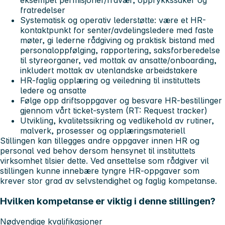
eksempel permisjoner/fravær, opprykkssaker og
fratredelser
Systematisk og operativ lederstøtte: være et HR-
kontaktpunkt for senter/avdelingsledere med faste
møter, gi lederne rådgiving og praktisk bistand med
personaloppfølging, rapportering, saksforberedelse
til styreorganer, ved mottak av ansatte/onboarding,
inkludert mottak av utenlandske arbeidstakere
HR‑faglig opplæring og veiledning til instituttets
ledere og ansatte
Følge opp driftsoppgaver og besvare HR-bestillinger
gjennom vårt ticket-system (RT: Request tracker)
Utvikling, kvalitetssikring og vedlikehold av rutiner,
malverk, prosesser og opplæringsmateriell
Stillingen kan tillegges andre oppgaver innen HR og
personal ved behov dersom hensynet til instituttets
virksomhet tilsier dette. Ved ansettelse som rådgiver vil
stillingen kunne innebære tyngre HR-oppgaver som
krever stor grad av selvstendighet og faglig kompetanse.
Hvilken kompetanse er viktig i denne stillingen?
Nødvendige kvalifikasjoner