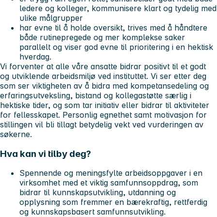
ledere og kolleger, kommunisere klart og tydelig med
ulike målgrupper
har evne til å holde oversikt, trives med å håndtere
både rutinepregede og mer komplekse saker
parallelt og viser god evne til prioritering i en hektisk
hverdag.
Vi forventer at alle våre ansatte bidrar positivt til et godt
og utviklende arbeidsmiljø ved instituttet. Vi ser etter deg
som ser viktigheten av å bidra med kompetansedeling og
erfaringsutveksling, bistand og kollegastøtte særlig i
hektiske tider, og som tar initiativ eller bidrar til aktiviteter
for fellesskapet. Personlig egnethet samt motivasjon for
stillingen vil bli tillagt betydelig vekt ved vurderingen av
søkerne.
Hva kan vi tilby deg?
Spennende og meningsfylte arbeidsoppgaver i en
virksomhet med et viktig samfunnsoppdrag, som
bidrar til kunnskapsutvikling, utdanning og
opplysning som fremmer en bærekraftig, rettferdig
og kunnskapsbasert samfunnsutvikling.