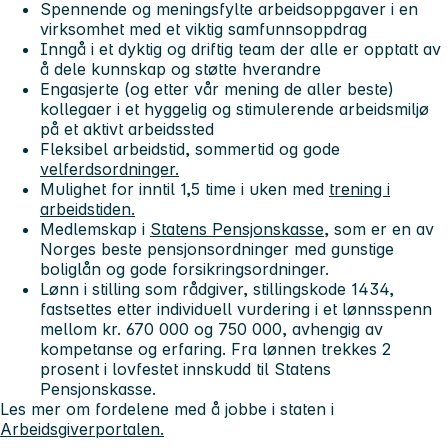
Spennende og meningsfylte arbeidsoppgaver i en
virksomhet med et viktig samfunnsoppdrag
Inngå i et dyktig og driftig team der alle er opptatt av
å dele kunnskap og støtte hverandre
Engasjerte (og etter vår mening de aller beste)
kollegaer i et hyggelig og stimulerende arbeidsmiljø
på et aktivt arbeidssted
Fleksibel arbeidstid, sommertid og gode
velferdsordninger.
Mulighet for inntil 1,5 time i uken med
trening i
arbeidstiden.
Medlemskap i
Statens Pensjonskasse
, som er en av
Norges beste pensjonsordninger med gunstige
boliglån og gode forsikringsordninger.
Lønn i stilling som rådgiver, stillingskode 1434,
fastsettes etter individuell vurdering i et lønnsspenn
mellom kr. 670 000 og 750 000, avhengig av
kompetanse og erfaring. Fra lønnen trekkes 2
prosent i lovfestet innskudd til Statens
Pensjonskasse.
Les mer om fordelene med å jobbe i staten i
Arbeidsgiverportalen.