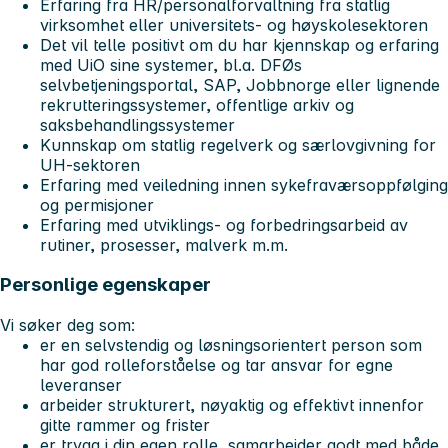
Erfaring fra HR/personalforvaltning fra statlig
virksomhet eller universitets- og høyskolesektoren
Det vil telle positivt om du har kjennskap og erfaring
med UiO sine systemer, bl.a. DFØs
selvbetjeningsportal, SAP, Jobbnorge eller lignende
rekrutteringssystemer, offentlige arkiv og
saksbehandlingssystemer
Kunnskap om statlig regelverk og særlovgivning for
UH-sektoren
Erfaring med veiledning innen sykefraværsoppfølging
og permisjoner
Erfaring med utviklings‑ og forbedringsarbeid av
rutiner, prosesser, malverk m.m.
Personlige egenskaper
Vi søker deg som:
er en selvstendig og løsningsorientert person som
har god rolleforståelse og tar ansvar for egne
leveranser
arbeider strukturert, nøyaktig og effektivt innenfor
gitte rammer og frister
er trygg i din egen rolle, samarbeider godt med både