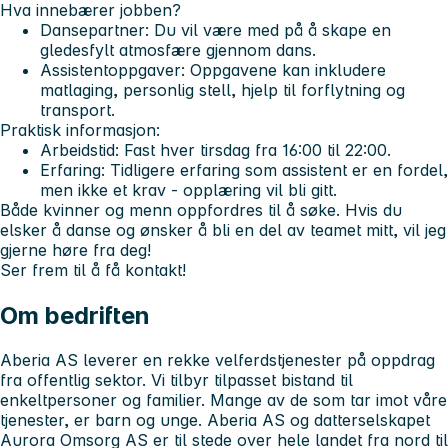
Hva innebærer jobben?
Dansepartner
: Du vil være med på å skape en
gledesfylt atmosfære gjennom dans.
Assistentoppgaver
: Oppgavene kan inkludere
matlaging, personlig stell, hjelp til forflytning og
transport.
Praktisk informasjon:
Arbeidstid
: Fast hver tirsdag fra 16:00 til 22:00.
Erfaring
: Tidligere erfaring som assistent er en fordel,
men ikke et krav - opplæring vil bli gitt.
Både kvinner og menn oppfordres til å søke. Hvis du
elsker å danse og ønsker å bli en del av teamet mitt, vil jeg
gjerne høre fra deg!
Ser frem til å få kontakt!
Om bedriften
Aberia AS
leverer en rekke velferdstjenester på oppdrag
fra offentlig sektor. Vi tilbyr tilpasset bistand til
enkeltpersoner og familier. Mange av de som tar imot våre
tjenester, er barn og unge. Aberia AS og datterselskapet
Aurora Omsorg AS er til stede over hele landet fra nord til