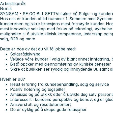
Arbeidsspråk
Norsk
SYNSAM - SE OG BLI SETT
Vi søker nå Salgs- og kunder
Hos oss er kunden alltid nummer 1. Sammen med Synsam-te
kundereisen og sikre bransjens mest fornøyde kunder. Hos 
mest innovative selskap med fokus på teknologi, øyehelse
muligheten til å utvikle klinisk kompetanse, lederskap og s
salg, B2B og mote.
Dette er noe av det du vil få jobbe med:
Salgsrådgivning
Veilede våre kunder i valg av blant annet innfatning, b
Bistå optiker med gjennomføring av kliniske tjenester
Sikre at butikken ser ryddig og innbydende ut, samt a
Hvem er du?
Helst erfaring fra kundebehandling, salg og service
Positiv holdning og lagspiller
Ambisiøs og på utkikk etter å utvikle deg selv personli
Interessert i kundens perspektiv og behov, og er glad 
Ansvarsfull og resultatorientert
Du er dyktig på å skape gode relasjoner