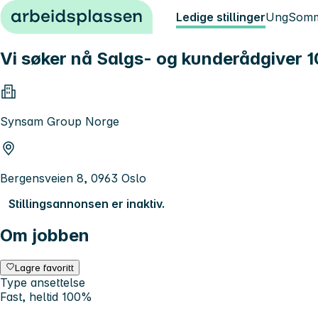
Hopp til innhold
Ledige stillinger
Ung
Somm
Vi søker nå Salgs- og kunderådgiver 
Synsam Group Norge
Bergensveien 8, 0963 Oslo
Stillingsannonsen er inaktiv.
Om jobben
Lagre favoritt
Type ansettelse
Fast, heltid 100%