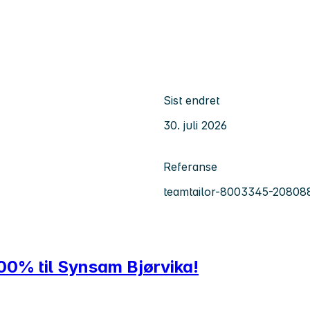
Sist endret
30. juli 2026
Referanse
teamtailor-8003345-20808
00% til Synsam Bjørvika!