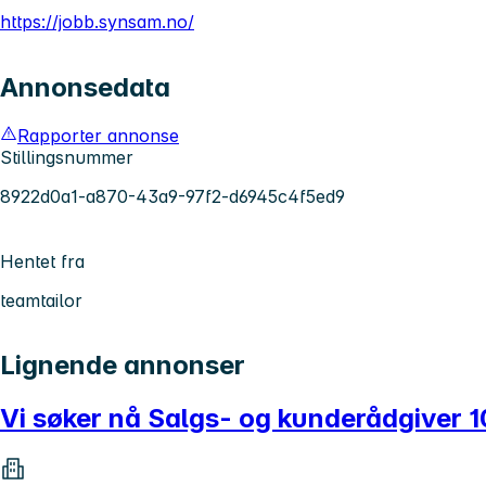
https://jobb.synsam.no/
Annonsedata
Rapporter annonse
Stillingsnummer
8922d0a1-a870-43a9-97f2-d6945c4f5ed9
Hentet fra
teamtailor
Lignende annonser
Vi søker nå Salgs- og kunderådgiver 1