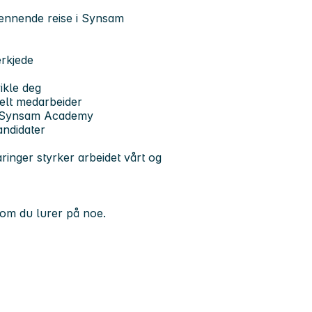
pennende reise i Synsam
erkjede
ikle deg
kelt medarbeider
e, Synsam Academy
kandidater
aringer styrker arbeidet vårt og
om du lurer på noe.