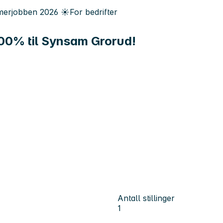
erjobben
2026
☀️
For bedrifter
100% til Synsam Grorud!
Antall stillinger
1