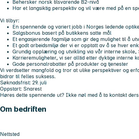
Behersker norsk tilsvarende B2-nivå
Har et langsiktig perspektiv og vil være med på en s
Vi tilbyr:
En spennende og variert jobb i Norges ledende optik
Salgsbonus basert på butikkens satte mål
Et engasjerende fagmiljø som gir deg mulighet til å utv
Et godt arbeidsmiljø der vi er opptatt av å se hver en
Grundig opplæring og utvikling via vår interne skol
Karrieremuligheter, vi ser alltid etter dyktige interne 
Gode personalrabatter på produkter og tjenester
Vi verdsetter mangfold og tror at ulike perspektiver og erf
bidrar til felles suksess.
Søknadsfrist:
29. juli
Oppstart:
Snarest
Høres dette spennende ut? Ikke nøl med å ta kontakt ders
Om bedriften
Nettsted