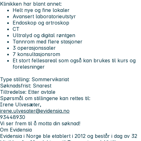
Klinikken har blant annet:
Helt nye og fine lokaler
Avansert laboratorieutstyr
Endoskop og artroskop
CT
Ultralyd og digital røntgen
Tannrom med flere stasjoner
3 operasjonssaler
7 konsultasjonsrom
Et stort fellesareal som også kan brukes til kurs og
forelesninger
Type stilling:
Sommervikariat
Søknadsfrist:
Snarest
Tiltredelse:
Etter avtale
Spørsmål om stillingene kan rettes til:
Irene Ulvesæter,
irene.ulvesater@evidensia.no
93448930
Vi ser frem til å motta din søknad!
Om Evidensia
Evidensia i Norge ble etablert i 2012 og består i dag av 32