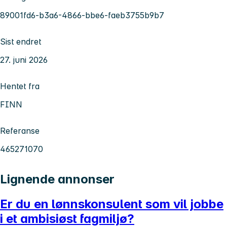
89001fd6-b3a6-4866-bbe6-faeb3755b9b7
Sist endret
27. juni 2026
Hentet fra
FINN
Referanse
465271070
Lignende annonser
Er du en lønnskonsulent som vil jobbe
i et ambisiøst fagmiljø?