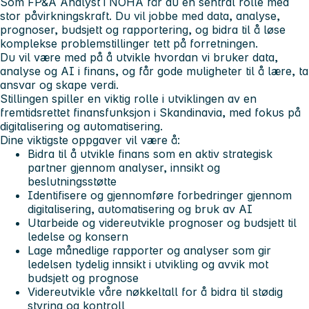
Som FP&A Analyst i NOHA får du en sentral rolle med
stor påvirkningskraft. Du vil jobbe med data, analyse,
prognoser, budsjett og rapportering, og bidra til å løse
komplekse problemstillinger tett på forretningen.
Du vil være med på å utvikle hvordan vi bruker data,
analyse og AI i finans, og får gode muligheter til å lære, ta
ansvar og skape verdi.
Stillingen spiller en viktig rolle i utviklingen av en
fremtidsrettet finansfunksjon i Skandinavia, med fokus på
digitalisering og automatisering.
Dine viktigste oppgaver vil være å:
Bidra til å utvikle finans som en aktiv strategisk
partner gjennom analyser, innsikt og
beslutningsstøtte
Identifisere og gjennomføre forbedringer gjennom
digitalisering, automatisering og bruk av AI
Utarbeide og videreutvikle prognoser og budsjett til
ledelse og konsern
Lage månedlige rapporter og analyser som gir
ledelsen tydelig innsikt i utvikling og avvik mot
budsjett og prognose
Videreutvikle våre nøkkeltall for å bidra til stødig
styring og kontroll