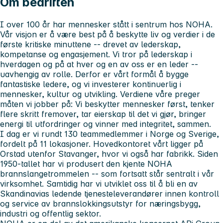
Om bedriften
I over 100 år har mennesker stått i sentrum hos NOHA.
Vår visjon er å være best på å beskytte liv og verdier i de
første kritiske minuttene -- drevet av lederskap,
kompetanse og engasjement. Vi tror på lederskap i
hverdagen og på at hver og en av oss er en leder --
uavhengig av rolle. Derfor er vårt formål å bygge
fantastiske ledere, og vi investerer kontinuerlig i
mennesker, kultur og utvikling. Verdiene våre preger
måten vi jobber på: Vi beskytter mennesker først, tenker
flere skritt fremover, tar eierskap til det vi gjør, bringer
energi til utfordringer og vinner med integritet, sammen.
I dag er vi rundt 130 teammedlemmer i Norge og Sverige,
fordelt på 11 lokasjoner. Hovedkontoret vårt ligger på
Orstad utenfor Stavanger, hvor vi også har fabrikk. Siden
1950-tallet har vi produsert den kjente NOHA
brannslangetrommelen -- som fortsatt står sentralt i vår
virksomhet. Samtidig har vi utviklet oss til å bli en av
Skandinavias ledende tjenesteleverandører innen kontroll
og service av brannslokkingsutstyr for næringsbygg,
industri og offentlig sektor.