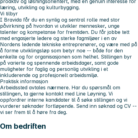
proaktiv og løsningsorientert, med en genuin interesse for
læring, utvikling og kulturbygging.
Vi tilbyr
I Bravida får du en synlig og sentral rolle med stor
påvirkning på hvordan vi utvikler mennesker, unge
talenter og kompetanse for fremtiden. Du får jobbe tett
med engasjerte ledere og sterke fagmiljøer i en av
Nordens ledende tekniske entreprenører, og være med på
å forme utviklingsløp som betyr noe -- både for den
enkelte og for organisasjonen som helhet. Stillingen byr
på varierte og spennende arbeidsdager, samt gode
muligheter for faglig og personlig utvikling i et
inkluderende og profesjonelt arbeidsmiljø.
Praktisk informasjon
Arbeidssted avtales nærmere. Har du spørsmål om
stillingen, ta gjerne kontakt med Line Løyning. Vi
oppfordrer interne kandidater til å søke stillingen og vi
vurderer søknader fortløpende. Send inn søknad og CV --
vi ser frem til å høre fra deg.
Om bedriften