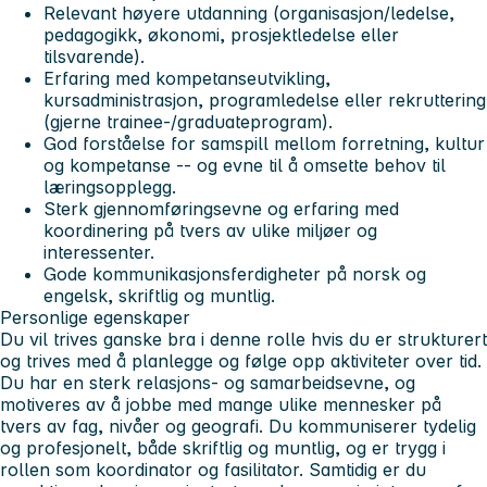
Relevant høyere utdanning (organisasjon/ledelse,
pedagogikk, økonomi, prosjektledelse eller
tilsvarende).
Erfaring med kompetanseutvikling,
kursadministrasjon, programledelse eller rekruttering
(gjerne trainee-/graduateprogram).
God forståelse for samspill mellom forretning, kultur
og kompetanse -- og evne til å omsette behov til
læringsopplegg.
Sterk gjennomføringsevne og erfaring med
koordinering på tvers av ulike miljøer og
interessenter.
Gode kommunikasjonsferdigheter på norsk og
engelsk, skriftlig og muntlig.
Personlige egenskaper
Du vil trives ganske bra i denne rolle hvis du er strukturert
og trives med å planlegge og følge opp aktiviteter over tid.
Du har en sterk relasjons- og samarbeidsevne, og
motiveres av å jobbe med mange ulike mennesker på
tvers av fag, nivåer og geografi. Du kommuniserer tydelig
og profesjonelt, både skriftlig og muntlig, og er trygg i
rollen som koordinator og fasilitator. Samtidig er du