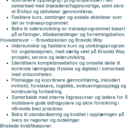
samarbeid med linjeledere/fagansvarlige, samt sikre
at årshjul og aktiviteter gjennomføres.
Fasilitere kurs, samlinger og sosiale aktiviteter som
del av traineeprogrammet.
Bidra til videreutvikling av traineeprogrammet basert
på erfaringer, tilbakemeldinger og forretningsbehov.
Hovedansvar -- Bravidaskolen og Bravida Way
Videreutvikle og fasilitere kurs og utviklingsprogram
for organisasjonen, med særlig vekt på Bravida Way
prosjekt, service og lederutvikling.
Identifisere kompetansebehov og omsette dette til
konkrete læringsløp (fysiske og digitale) i samarbeid
med virksomheten.
Planlegge og koordinere gjennomføring, inkludert
innhold, forelesere, logistikk, evalueringsopplegg og
kontinuerlig forbedring.
Samarbeide med interne fagressurser og ledere for å
mobilisere gode bidragsytere og sikre forankring i
«Bravida best practice».
Bidra til standardisering og kvalitet i opplæringen på
tvers av regioner og avdelinger.
Ønskede kvalifikasjoner