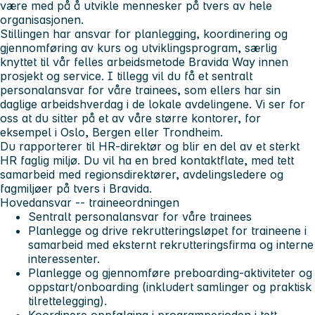
være med på å utvikle mennesker på tvers av hele
organisasjonen.
Stillingen har ansvar for planlegging, koordinering og
gjennomføring av kurs og utviklingsprogram, særlig
knyttet til vår felles arbeidsmetode Bravida Way innen
prosjekt og service. I tillegg vil du få et sentralt
personalansvar for våre trainees, som ellers har sin
daglige arbeidshverdag i de lokale avdelingene. Vi ser for
oss at du sitter på et av våre større kontorer, for
eksempel i Oslo, Bergen eller Trondheim.
Du rapporterer til HR-direktør og blir en del av et sterkt
HR faglig miljø. Du vil ha en bred kontaktflate, med tett
samarbeid med regionsdirektører, avdelingsledere og
fagmiljøer på tvers i Bravida.
Hovedansvar -- traineeordningen
Sentralt personalansvar for våre trainees
Planlegge og drive rekrutteringsløpet for traineene i
samarbeid med eksternt rekrutteringsfirma og interne
interessenter.
Planlegge og gjennomføre preboarding-aktiviteter og
oppstart/onboarding (inkludert samlinger og praktisk
tilrettelegging).
Koordinere oppfølging i programperioden i tett