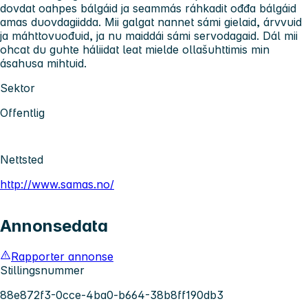
dovdat oahpes bálgáid ja seammás ráhkadit ođđa bálgáid
amas duovdagiidda. Mii galgat nannet sámi gielaid, árvvuid
ja máhttovuođuid, ja nu maiddái sámi servodagaid. Dál mii
ohcat du guhte háliidat leat mielde ollašuhttimis min
ásahusa mihtuid.
Sektor
Offentlig
Nettsted
http://www.samas.no/
Annonsedata
Rapporter annonse
Stillingsnummer
88e872f3-0cce-4ba0-b664-38b8ff190db3