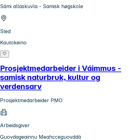
Sámi allaskuvla - Samisk høgskole
Sted
Kautokeino
Prosjektmedarbeider i Váimmus -
samisk naturbruk, kultur og
verdensarv
Prosjektmedarbeider PMO
Arbeidsgiver
Guovdageainnu Meahcceguovddá