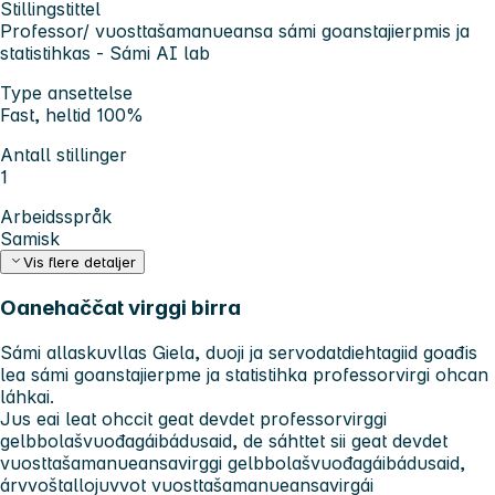
Stillingstittel
Professor/ vuosttašamanueansa sámi goanstajierpmis ja
statistihkas - Sámi AI lab
Type ansettelse
Fast, heltid 100%
Antall stillinger
1
Arbeidsspråk
Samisk
Vis flere detaljer
Oanehaččat virggi birra
Sámi allaskuvllas Giela, duoji ja servodatdiehtagiid goađis
lea sámi goanstajierpme ja statistihka professorvirgi ohcan
láhkai.
Jus eai leat ohccit geat devdet professorvirggi
gelbbolašvuođagáibádusaid, de sáhttet sii geat devdet
vuosttašamanueansavirggi gelbbolašvuođagáibádusaid,
árvvoštallojuvvot vuosttašamanueansavirgái