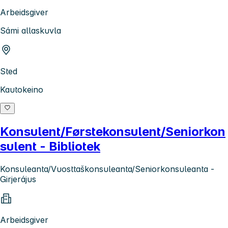
Arbeidsgiver
Sámi allaskuvla
Sted
Kautokeino
Konsulent/Førstekonsulent/Seniorkon
sulent - Bibliotek
Konsuleanta/Vuosttaškonsuleanta/Seniorkonsuleanta -
Girjerájus
Arbeidsgiver