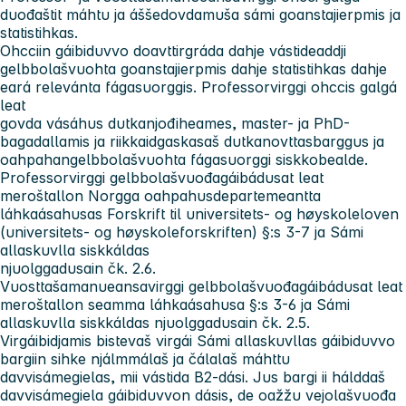
duođaštit máhtu ja áššedovdamuša sámi goanstajierpmis ja
statistihkas.
Ohcciin gáibiduvvo doavttirgráda dahje vástideaddji
gelbbolašvuohta goanstajierpmis dahje statistihkas dahje
eará relevánta fágasuorggis. Professorvirggi ohccis galgá
leat
govda vásáhus dutkanjođiheames, master- ja PhD-
bagadallamis ja riikkaidgaskasaš dutkanovttasbarggus ja
oahpahangelbbolašvuohta fágasuorggi siskkobealde.
Professorvirggi gelbbolašvuođagáibádusat leat
meroštallon Norgga oahpahusdepartemeantta
láhkaásahusas Forskrift til universitets- og høyskoleloven
(universitets- og høyskoleforskriften) §:s 3-7 ja Sámi
allaskuvlla siskkáldas
njuolggadusain čk. 2.6.
Vuosttašamanueansavirggi gelbbolašvuođagáibádusat leat
meroštallon seamma láhkaásahusa §:s 3-6 ja Sámi
allaskuvlla siskkáldas njuolggadusain čk. 2.5.
Virgáibidjamis bistevaš virgái Sámi allaskuvllas gáibiduvvo
bargiin sihke njálmmálaš ja čálalaš máhttu
davvisámegielas, mii vástida B2-dási. Jus bargi ii hálddaš
davvisámegiela gáibiduvvon dásis, de oažžu vejolašvuođa