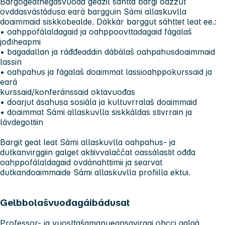
Bargogeatnegasvuođa geažil sáhttá bargi oažžut
ovddasvástádusa eará bargguin Sámi allaskuvlla
doaimmaid siskkobealde. Dákkár barggut sáhttet leat ee.:
• oahppofálaldagaid ja oahppoovttadagaid fágalaš
jođiheapmi
• bagadallan ja ráđđeaddin dábálaš oahpahusdoaimmaid
lassin
• oahpahus ja fágalaš doaimmat lassioahppokurssaid ja
eará
kurssaid/konferánssaid oktavuođas
• doarjut ásahusa sosiála ja kultuvrralaš doaimmaid
• doaimmat Sámi allaskuvlla siskkáldas stivrrain ja
lávdegottiin
Bargit geat leat Sámi allaskuvlla oahpahus- ja
dutkanvirggiin galget aktiivvalaččat oassálastit ođđa
oahppofálaldagaid ovdánahttimii ja searvat
dutkandoaimmaide Sámi allaskuvlla profiilla ektui.
Gelbbolašvuođagáibádusat
Professor- ja vuosttašamanueansavirggi ohcci galgá