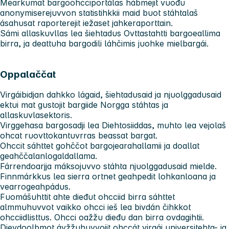
Mearkumat bargoohcciportálas hábmejit vuođu
anonymiserejuvvon statistihkkii maid buot stáhtalaš
ásahusat raporterejit iežaset jahkeraporttain.
Sámi allaskuvllas lea šiehtadus Ovttastahtti bargoeallima
birra, ja deattuha bargodili láhčimis juohke mielbargái.
Oppalaččat
Virgáibidjan dahkko lágaid, šiehtadusaid ja njuolggadusaid
ektui mat gustojit bargiide Norgga stáhtas ja
allaskuvlasektoris.
Virggehasa bargosadji lea Diehtosiiddas, muhto lea vejolaš
ohcat ruovttokantuvrras beassat bargat.
Ohccit sáhttet gohččot bargojearahallamii ja doallat
geahččalanlogaldallama.
Fárrendoarjja máksojuvvo stáhta njuolggadusaid mielde.
Finnmárkkus lea sierra ortnet geahpedit lohkanloana ja
vearrogeahpádus.
Fuomášuhttit ahte dieđut ohcciid birra sáhttet
almmuhuvvot vaikko ohcci ieš lea bivdán čihkkot
ohcciidlisttus. Ohcci oažžu dieđu dan birra ovdagihtii.
Dievdoolbmot ávžžuhuvvojit ohccát virgái universitehta- ja