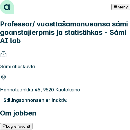
Hopp til innhold
Meny
Professor/ vuosttašamanueansa sámi
goanstajierpmis ja statistihkas - Sámi
AI lab
Sámi allaskuvla
Hánnoluohkká 45, 9520 Kautokeino
Stillingsannonsen er inaktiv.
Om jobben
Lagre favoritt