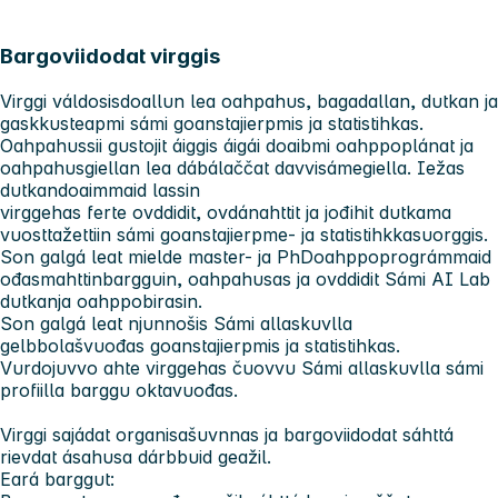
Bargoviidodat virggis
Virggi váldosisdoallun lea oahpahus, bagadallan, dutkan ja
gaskkusteapmi sámi goanstajierpmis ja statistihkas.
Oahpahussii gustojit áiggis áigái doaibmi oahppoplánat ja
oahpahusgiellan lea dábálaččat davvisámegiella. Iežas
dutkandoaimmaid lassin
virggehas ferte ovddidit, ovdánahttit ja jođihit dutkama
vuosttažettiin sámi goanstajierpme- ja statistihkkasuorggis.
Son galgá leat mielde master- ja PhDoahppoprográmmaid
ođasmahttinbargguin, oahpahusas ja ovddidit Sámi AI Lab
dutkanja oahppobirasin.
Son galgá leat njunnošis Sámi allaskuvlla
gelbbolašvuođas goanstajierpmis ja statistihkas.
Vurdojuvvo ahte virggehas čuovvu Sámi allaskuvlla sámi
profiilla barggu oktavuođas.
Virggi sajádat organisašuvnnas ja bargoviidodat sáhttá
rievdat ásahusa dárbbuid geažil.
Eará barggut: