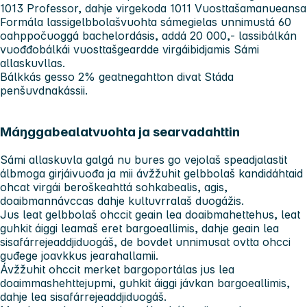
1013 Professor, dahje virgekoda 1011 Vuosttašamanueansa
Formála lassigelbbolašvuohta sámegielas unnimustá 60
oahppočuoggá bachelordásis, addá 20 000,- lassibálkán
vuođđobálkái vuosttašgeardde virgáibidjamis Sámi
allaskuvllas.
Bálkkás gesso 2% geatnegahtton divat Stáda
penšuvdnakássii.
Máŋggabealatvuohta ja searvadahttin
Sámi allaskuvla galgá nu bures go vejolaš speadjalastit
álbmoga girjáivuođa ja mii ávžžuhit gelbbolaš kandidáhtaid
ohcat virgái beroškeahttá sohkabealis, agis,
doaibmannávccas dahje kultuvrralaš duogážis.
Jus leat gelbbolaš ohccit geain lea doaibmahettehus, leat
guhkit áiggi leamaš eret bargoeallimis, dahje geain lea
sisafárrejeaddjiduogáš, de bovdet unnimusat ovtta ohcci
guđege joavkkus jearahallamii.
Ávžžuhit ohccit merket bargoportálas jus lea
doaimmashehttejupmi, guhkit áiggi jávkan bargoeallimis,
dahje lea sisafárrejeaddjiduogáš.