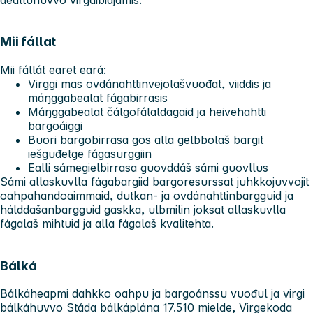
Mii fállat
Mii fállát earet eará:
Virggi mas ovdánahttinvejolašvuođat, viiddis ja
máŋggabealat fágabirrasis
Máŋggabealat čálgofálaldagaid ja heivehahtti
bargoáiggi
Buori bargobirrasa gos alla gelbbolaš bargit
iešguđetge fágasurggiin
Ealli sámegielbirrasa guovddáš sámi guovllus
Sámi allaskuvlla fágabargiid bargoresurssat juhkkojuvvojit
oahpahandoaimmaid, dutkan- ja ovdánahttinbargguid ja
hálddašanbargguid gaskka, ulbmilin joksat allaskuvlla
fágalaš mihtuid ja alla fágalaš kvalitehta.
Bálká
Bálkáheapmi dahkko oahpu ja bargoánssu vuođul ja virgi
bálkáhuvvo Stáda bálkáplána 17.510 mielde, Virgekoda