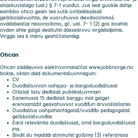
allaskuvlalága (ual.) § 7-1 vuođul. Jus leat guokte dahje
eambbo ohcci geain lea sullii ovttadássásaš
gelbbolašvuohta, de vuoruhuvvo dievdoolmmoš
ovddabeallai nissonolbmo, gč. ual. 7- 1 (2) gos boahtá
ovdan ahte galgá deattuhit dásseárvvu virgáibidjamis.
Virggis lea 6 mánu geahččalanáigi.
Ohcan
Ohcan sáddejuvvo elektrovnnalaččat www.jobbnorge.no
bokte, oktan daid dokumentašuvnnaguin:
CV
Duođaštuvvon oahppo- ja bargoduođaštusat
Ollislaš listu dieđalaš publikašuvnnain
Eanemusat 15 dieđalaš barggu mat galget
erenoamážit geavahuvvot vuođđun árvvoštallamis
Duođaštus oahpahanfágalaš/vuođđo pedagogalaš
gelbbolašvuođas
Eará relevántta duođaštusat, omd bargoduođaštusat
jna.
Bivdit du maiddái almmuhit golbma (3) referánssa