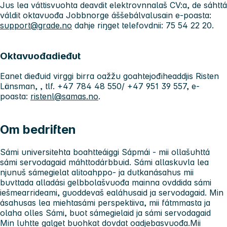
Jus lea váttisvuohta deavdit elektrovnnalaš CV:a, de sáhttá
váldit oktavuođa Jobbnorge áššebálvalusain e-poasta:
support@grade.no
dahje riŋget telefovdnii: 75 54 22 20.
Oktavuođadieđut
Eanet dieđuid virggi birra oažžu goahtejođiheaddjis Risten
Länsman, , tlf. +47 784 48 550/ +47 951 39 557, e-
poasta:
ristenl@samas.no
.
Om bedriften
Sámi universitehta boahtteáiggi Sápmái - mii ollašuhttá
sámi servodagaid máhttodárbbuid. Sámi allaskuvla lea
njunuš sámegielat alitoahppo- ja dutkanásahus mii
buvttada alladási gelbbolašvuođa mainna ovddida sámi
iešmearrideami, guoddevaš ealáhusaid ja servodagaid. Min
ásahusas lea miehtasámi perspektiiva, mii fátmmasta ja
olaha olles Sámi, buot sámegielaid ja sámi servodagaid
Min luhtte galget buohkat dovdat oadjebasvuođa.Mii