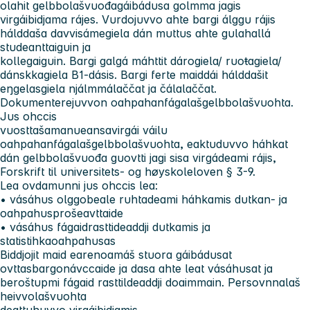
olahit gelbbolašvuođagáibádusa golmma jagis
virgáibidjama rájes. Vurdojuvvo ahte bargi álggu rájis
hálddaša davvisámegiela dán muttus ahte gulahallá
studeanttaiguin ja
kollegaiguin. Bargi galgá máhttit dárogiela/ ruoŧagiela/
dánskkagiela B1-dásis. Bargi ferte maiddái hálddašit
eŋgelasgiela njálmmálaččat ja čálalaččat.
Dokumenterejuvvon oahpahanfágalašgelbbolašvuohta.
Jus ohccis
vuosttašamanueansavirgái váilu
oahpahanfágalašgelbbolašvuohta, eaktuduvvo háhkat
dán gelbbolašvuođa guovtti jagi sisa virgádeami rájis,
Forskrift til universitets- og høyskoleloven § 3-9.
Lea ovdamunni jus ohccis lea:
• vásáhus olggobeale ruhtadeami háhkamis dutkan- ja
oahpahusprošeavttaide
• vásáhus fágaidrasttideaddji dutkamis ja
statistihkaoahpahusas
Biddjojit maid earenoamáš stuora gáibádusat
ovttasbargonávccaide ja dasa ahte leat vásáhusat ja
beroštupmi fágaid rasttildeaddji doaimmain. Persovnnalaš
heivvolašvuohta
deattuhuvvo virgáibidjamis.