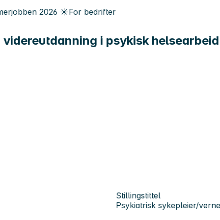
erjobben
2026
☀️
For bedrifter
 videreutdanning i psykisk helsearbeid
Stillingstittel
Psykiatrisk sykepleier/vern