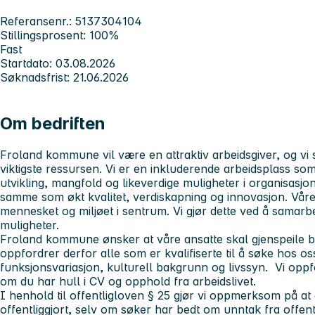
Referansenr.: 5137304104
Stillingsprosent: 100%
Fast
Startdato: 03.08.2026
Søknadsfrist: 21.06.2026
Om bedriften
Froland kommune vil være en attraktiv arbeidsgiver, og v
viktigste ressursen. Vi er en inkluderende arbeidsplass so
utvikling, mangfold og likeverdige muligheter i organisasjo
samme som økt kvalitet, verdiskapning og innovasjon. Våre
mennesket og miljøet i sentrum. Vi gjør dette ved å samarbe
muligheter.
Froland kommune ønsker at våre ansatte skal gjenspeile b
oppfordrer derfor alle som er kvalifiserte til å søke hos os
funksjonsvariasjon, kulturell bakgrunn og livssyn. Vi oppfo
om du har hull i CV og opphold fra arbeidslivet.
I henhold til offentligloven § 25 gjør vi oppmerksom på a
offentliggjort, selv om søker har bedt om unntak fra offent