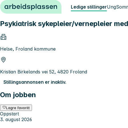
Hopp til innhold
Ledige stillinger
Ung
Somm
Psykiatrisk sykepleier/vernepleier med
Helse, Froland kommune
Kristian Birkelands vei 52, 4820 Froland
Stillingsannonsen er inaktiv.
Om jobben
Lagre favoritt
Oppstart
3. august 2026