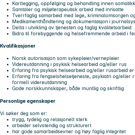
Kartlegging, oppfølging og behandling innen somatikk
Samtaler og miljøterapeutisk arbeid med innsatte
Tverrfaglig samarbeid med lege, kriminalomsorgen og 
Medikamenthåndtering og dokumentasjon i journalsy
Delta i utvikling av tjenesten og faglig kvalitetsarbeid
Bidra til forebyggende og helsefremmende arbeid i fe
Kvalifikasjoner
Norsk autorisasjon som sykepleier/vernepleier
Videreutdanning i psykisk helsearbeid og/eller rus
Erfaring fra psykisk helsearbeid og/eller rusarbeid er
Erfaring fra fengselshelsetjeneste, psykiatri og/elle
formell videreutdanning
Gode norskkunnskaper, både muntlig og skriftlig
Personlige egenskaper
Vi søker deg som er:
trygg, tydelig og relasjonelt sterk
arbeider selvstendig og strukturert
har gode samarbeidsevner og høy faglig integritet