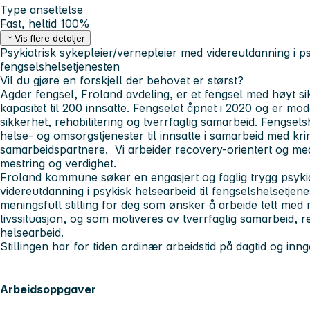
Type ansettelse
Fast, heltid 100%
Vis flere detaljer
Psykiatrisk sykepleier/vernepleier med videreutdanning i ps
fengselshelsetjenesten
Vil du gjøre en forskjell der behovet er størst?
Agder fengsel, Froland avdeling, er et fengsel med høyt s
kapasitet til 200 innsatte. Fengselet åpnet i 2020 og er m
sikkerhet, rehabilitering og tverrfaglig samarbeid. Fengse
helse- og omsorgstjenester til innsatte i samarbeid med k
samarbeidspartnere. Vi arbeider recovery-orientert og med
mestring og verdighet.
Froland kommune søker en engasjert og faglig trygg psykia
videreutdanning i psykisk helsearbeid til fengselshelsetje
meningsfull stilling for deg som ønsker å arbeide tett med
livssituasjon, og som motiveres av tverrfaglig samarbeid, 
helsearbeid.
Stillingen har for tiden ordinær arbeidstid på dagtid og inng
Arbeidsoppgaver