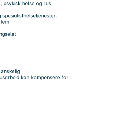
, psykisk helse og rus
spesialisthelsetjenesten
stem
ngselet
 ønskelig
r rusarbeid kan kompensere for