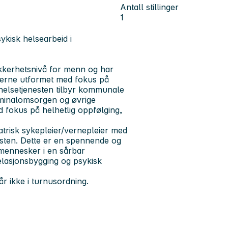
Antall stillinger
1
ykisk helsearbeid i
ikkerhetsnivå for menn og har
oderne utformet med fokus på
lshelsetjenesten tilbyr kommunale
riminalomsorgen og øvrige
 fokus på helhetlig oppfølging,
trisk sykepleier/vernepleier med
nesten. Dette er en spennende og
 mennesker i en sårbar
relasjonsbygging og psykisk
år ikke i turnusordning.