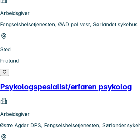
Arbeidsgiver
Fengselshelsetjenesten, ØAD pol vest, Sørlandet sykehus
Sted
Froland
Psykologspesialist/erfaren psykolog
Arbeidsgiver
Østre Agder DPS, Fengselshelsetjenesten, Sørlandet syke