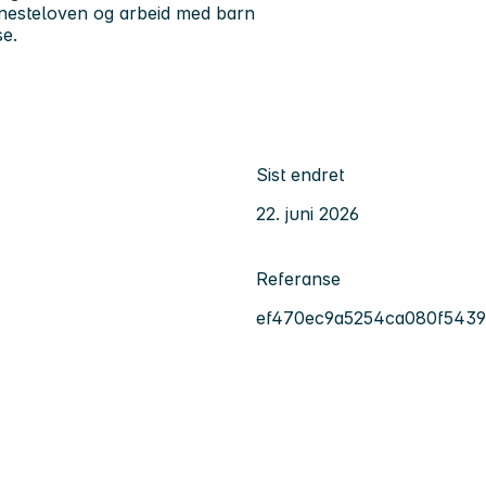
jenesteloven og arbeid med barn
se.
Sist endret
22. juni 2026
Referanse
ef470ec9a5254ca080f543