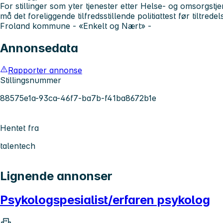
For stillinger som yter tjenester etter Helse- og omsorgst
må det foreliggende tilfredsstillende politiattest før tiltredel
Froland kommune - «Enkelt og Nært» -
Annonsedata
Rapporter annonse
Stillingsnummer
88575e1a-93ca-46f7-ba7b-f41ba8672b1e
Hentet fra
talentech
Lignende annonser
Psykologspesialist/erfaren psykolog