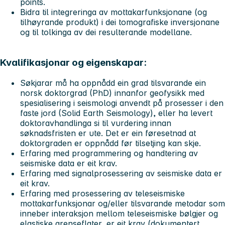
points.
Bidra til integreringa av mottakarfunksjonane (og
tilhøyrande produkt) i dei tomografiske inversjonane
og til tolkinga av dei resulterande modellane.
Kvalifikasjonar og eigenskapar:
Søkjarar må ha oppnådd ein grad tilsvarande ein
norsk doktorgrad (PhD) innanfor geofysikk med
spesialisering i seismologi anvendt på prosesser i den
faste jord (Solid Earth Seismology), eller ha levert
doktoravhandlinga si til vurdering innan
søknadsfristen er ute. Det er ein føresetnad at
doktorgraden er oppnådd før tilsetjing kan skje.
Erfaring med programmering og handtering av
seismiske data er eit krav.
Erfaring med signalprosessering av seismiske data er
eit krav.
Erfaring med prosessering av teleseismiske
mottakarfunksjonar og/eller tilsvarande metodar som
inneber interaksjon mellom teleseismiske bølgjer og
elastiske grenseflater, er eit krav (dokumentert