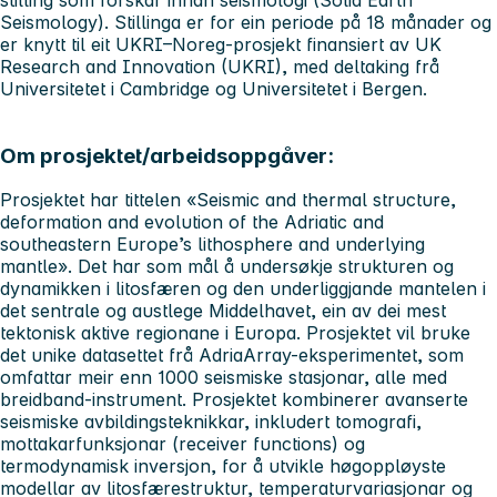
Seismology). Stillinga er for ein periode på 18 månader og
er knytt til eit UKRI–Noreg-prosjekt finansiert av UK
Research and Innovation (UKRI), med deltaking frå
Universitetet i Cambridge og Universitetet i Bergen.
Om prosjektet/arbeidsoppgåver:
Prosjektet har tittelen «Seismic and thermal structure,
deformation and evolution of the Adriatic and
southeastern Europe’s lithosphere and underlying
mantle». Det har som mål å undersøkje strukturen og
dynamikken i litosfæren og den underliggjande mantelen i
det sentrale og austlege Middelhavet, ein av dei mest
tektonisk aktive regionane i Europa. Prosjektet vil bruke
det unike datasettet frå AdriaArray-eksperimentet, som
omfattar meir enn 1000 seismiske stasjonar, alle med
breidband-instrument. Prosjektet kombinerer avanserte
seismiske avbildingsteknikkar, inkludert tomografi,
mottakarfunksjonar (receiver functions) og
termodynamisk inversjon, for å utvikle høgoppløyste
modellar av litosfærestruktur, temperaturvariasjonar og