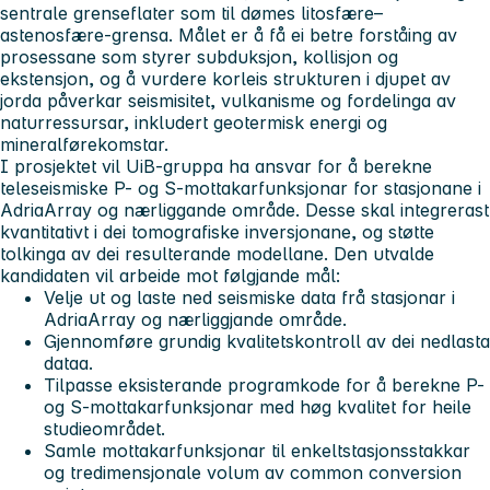
sentrale grenseflater som til dømes litosfære–
astenosfære-grensa. Målet er å få ei betre forståing av
prosessane som styrer subduksjon, kollisjon og
ekstensjon, og å vurdere korleis strukturen i djupet av
jorda påverkar seismisitet, vulkanisme og fordelinga av
naturressursar, inkludert geotermisk energi og
mineralførekomstar.
I prosjektet vil UiB-gruppa ha ansvar for å berekne
teleseismiske P- og S-mottakarfunksjonar for stasjonane i
AdriaArray og nærliggande område. Desse skal integrerast
kvantitativt i dei tomografiske inversjonane, og støtte
tolkinga av dei resulterande modellane. Den utvalde
kandidaten vil arbeide mot følgjande mål:
Velje ut og laste ned seismiske data frå stasjonar i
AdriaArray og nærliggjande område.
Gjennomføre grundig kvalitetskontroll av dei nedlasta
dataa.
Tilpasse eksisterande programkode for å berekne P-
og S-mottakarfunksjonar med høg kvalitet for heile
studieområdet.
Samle mottakarfunksjonar til enkeltstasjonsstakkar
og tredimensjonale volum av common conversion