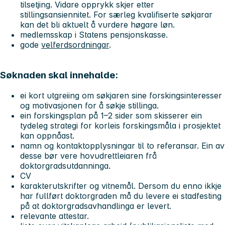
tilsetjing. Vidare opprykk skjer etter
stillingsansiennitet. For særleg kvalifiserte søkjarar
kan det bli aktuelt å vurdere høgare løn.
medlemsskap i Statens pensjonskasse.
gode
velferdsordningar
.
Søknaden skal innehalde:
ei kort utgreiing om søkjaren sine forskingsinteresser
og motivasjonen for å søkje stillinga.
ein forskingsplan på 1–2 sider som skisserer ein
tydeleg strategi for korleis forskingsmåla i prosjektet
kan oppnåast.
namn og kontaktopplysningar til to referansar. Ein av
desse bør vere hovudrettleiaren frå
doktorgradsutdanninga.
CV
karakterutskrifter og vitnemål. Dersom du enno ikkje
har fullført doktorgraden må du levere ei stadfesting
på at doktorgradsavhandlinga er levert.
relevante attestar.