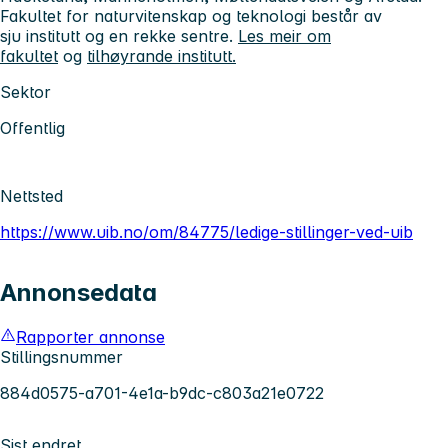
Fakultet for naturvitenskap og teknologi består av
sju institutt og en rekke sentre.
Les meir om
fakultet
og
tilhøyrande institutt.
Sektor
Offentlig
Nettsted
https://www.uib.no/om/84775/ledige-stillinger-ved-uib
Annonsedata
Rapporter annonse
Stillingsnummer
884d0575-a701-4e1a-b9dc-c803a21e0722
Sist endret