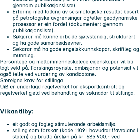
gjennom publikasjonsliste).
Erfaring med tolking av seismologiske resultat basert
på petrologiske avgrensingar og/eller geodynamiske
prosessar er ein fordel (dokumentert gjennom
publikasjonsliste).
Søkjarar må kunne arbeide sjølvstendig, strukturert
og ha gode samarbeidsevner.
Søkarar må ha gode engelskkunnskapar, skriftleg og
munnleg.
Personlege og mellommenneskelege eigenskapar vil bli
lagt vekt på. Forskingsrøynsle, ambisjonar og potensial vil
også telle ved vurdering av kandidatane.
Særeigne krav for stillinga
UiB er underlagd regelverket for eksportkontroll og
regelverket gjeld ved behandling av søknadar til stillinga.
Vi kan tilby:
eit godt og fagleg stimulerande arbeidsmiljø.
stilling som forskar (kode 1109 i hovudtariffavtalane i
staten) og brutto årsløn på kr 685 900,- ved