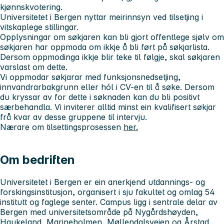
kjønnskvotering.
Universitetet i Bergen nyttar meirinnsyn ved tilsetjing i
vitskaplege stillingar.
Opplysningar om søkjaren kan bli gjort offentlege sjølv om
søkjaren har oppmoda om ikkje å bli ført på søkjarlista.
Dersom oppmodinga ikkje blir teke til følgje, skal søkjaren
varslast om dette.
Vi oppmodar søkjarar med funksjonsnedsetjing,
innvandrarbakgrunn eller hól i CV-en til å søke. Dersom
du kryssar av for dette i søknaden kan du bli positivt
særbehandla. Vi inviterer alltid minst ein kvalifisert søkjar
frå kvar av desse gruppene til intervju.
Nærare om tilsettingsprosessen
her.
Om bedriften
Universitetet i Bergen er ein anerkjend utdannings- og
forskingsinstitusjon, organisert i sju fakultet og omlag 54
institutt og faglege senter. Campus ligg i sentrale delar av
Bergen med universitetsområde på Nygårdshøyden,
Haukeland, Marineholmen, Møllendalsveien og Årstad.