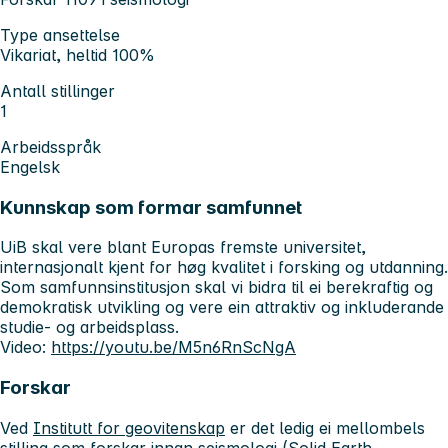
Type ansettelse
Vikariat, heltid 100%
Antall stillinger
1
Arbeidsspråk
Engelsk
Kunnskap som formar samfunnet
UiB skal vere blant Europas fremste universitet,
internasjonalt kjent for høg kvalitet i forsking og utdanning.
Som samfunnsinstitusjon skal vi bidra til ei berekraftig og
demokratisk utvikling og vere ein attraktiv og inkluderande
studie- og arbeidsplass.
Video:
https://youtu.be/M5n6RnScNgA
Forskar
Ved
Institutt for geovitenskap
er det ledig ei mellombels
stilling som forskar innan seismologi (Solid Earth