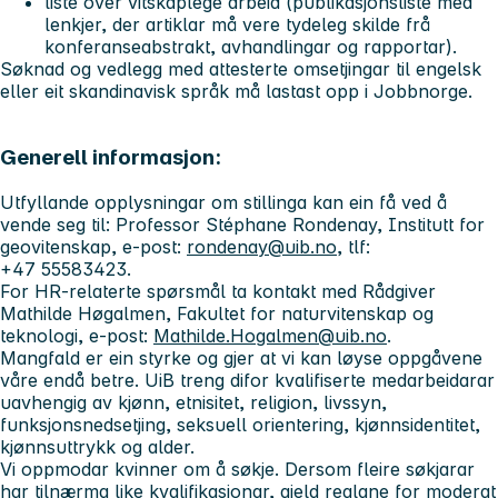
liste over vitskaplege arbeid (publikasjonsliste med
lenkjer, der artiklar må vere tydeleg skilde frå
konferanseabstrakt, avhandlingar og rapportar).
Søknad og vedlegg med attesterte omsetjingar til engelsk
eller eit skandinavisk språk må lastast opp i Jobbnorge.
Generell informasjon:
Utfyllande opplysningar om stillinga kan ein få ved å
vende seg til: Professor Stéphane Rondenay, Institutt for
geovitenskap, e-post:
rondenay@uib.no
, tlf:
+47 55583423.
For HR-relaterte spørsmål ta kontakt med Rådgiver
Mathilde Høgalmen, Fakultet for naturvitenskap og
teknologi, e-post:
Mathilde.Hogalmen@uib.no
.
Mangfald er ein styrke og gjer at vi kan løyse oppgåvene
våre endå betre. UiB treng difor kvalifiserte medarbeidarar
uavhengig av kjønn, etnisitet, religion, livssyn,
funksjonsnedsetjing, seksuell orientering, kjønnsidentitet,
kjønnsuttrykk og alder.
Vi oppmodar kvinner om å søkje. Dersom fleire søkjarar
har tilnærma like kvalifikasjonar, gjeld reglane for moderat