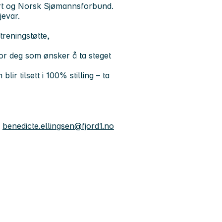
art og Norsk Sjømannsforbund.
jevar.
 treningstøtte,
 for deg som ønsker å ta steget
ir tilsett i 100% stilling – ta
,
benedicte.ellingsen@fjord1.no