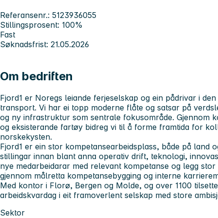
Referansenr.: 5123936055
Stillingsprosent: 100%
Fast
Søknadsfrist: 21.05.2026
Om bedriften
Fjord1 er Noregs leiande ferjeselskap og ein pådrivar i den
transport. Vi har ei topp moderne flåte og satsar på verds
og ny infrastruktur som sentrale fokusområde. Gjennom ko
og eksisterande fartøy bidreg vi til å forme framtida for ko
norskekysten.
Fjord1 er ein stor kompetansearbeidsplass, både på land og t
stillingar innan blant anna operativ drift, teknologi, innovas
nye medarbeidarar med relevant kompetanse og legg stor vek
gjennom målretta kompetansebygging og interne karrierem
Med kontor i Florø, Bergen og Molde, og over 1100 tilsette,
arbeidskvardag i eit framoverlent selskap med store ambisj
Sektor