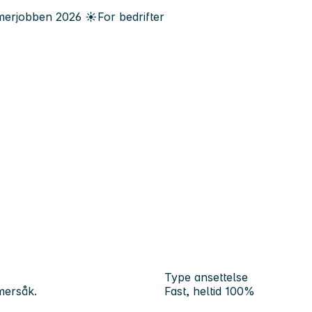
erjobben
2026
☀️
For bedrifter
Type ansettelse
mersåk.
Fast, heltid 100%