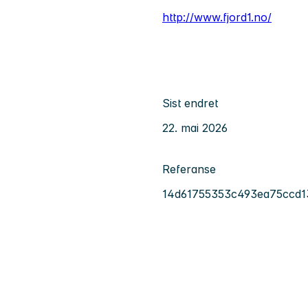
http://www.fjord1.no/
Sist endret
22. mai 2026
Referanse
14d61755353c493ea75ccd1