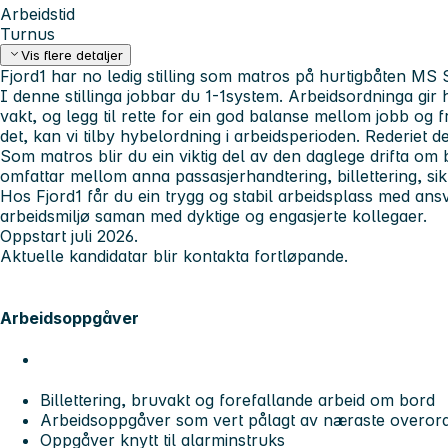
Arbeidstid
Turnus
Vis flere detaljer
Fjord1 har no ledig stilling som matros på hurtigbåten MS
I denne stillinga jobbar du 1-1system. Arbeidsordninga gir h
vakt, og legg til rette for ein god balanse mellom jobb og 
det, kan vi tilby hybelordning i arbeidsperioden. Rederiet de
Som matros blir du ein viktig del av den daglege drifta o
omfattar mellom anna passasjerhandtering, billettering, sik
Hos Fjord1 får du ein trygg og stabil arbeidsplass med ansva
arbeidsmiljø saman med dyktige og engasjerte kollegaer.
Oppstart juli 2026.
Aktuelle kandidatar blir kontakta fortløpande.
Arbeidsoppgåver
Billettering, bruvakt og forefallande arbeid om bord
Arbeidsoppgåver som vert pålagt av næraste overor
Oppgåver knytt til alarminstruks