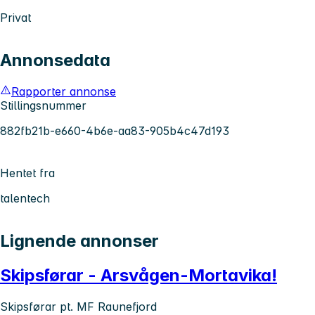
Privat
Annonsedata
Rapporter annonse
Stillingsnummer
882fb21b-e660-4b6e-aa83-905b4c47d193
Hentet fra
talentech
Lignende annonser
Skipsførar - Arsvågen-Mortavika!
Skipsførar pt. MF Raunefjord