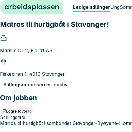
Hopp til innhold
Ledige stillinger
Ung
Somm
Matros til hurtigbåt i Stavanger!
Maritim Drift, Fjord1 AS
Fiskepiren 1, 4013 Stavanger
Stillingsannonsen er inaktiv.
Om jobben
Lagre favoritt
Stillingstittel
Matros til hurtigbåt i sambandet Stavanger-Byøyene-Hom