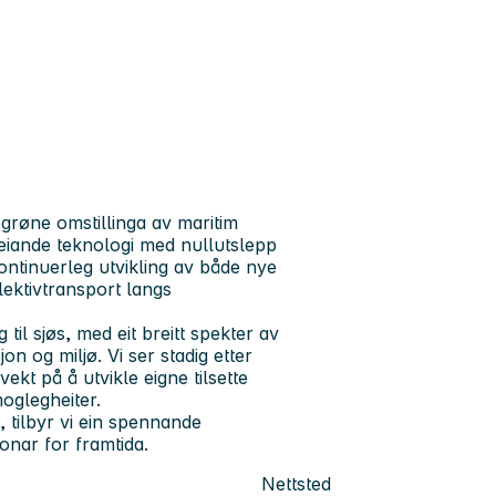
 grøne omstillinga av maritim
leiande teknologi med nullutslepp
ntinuerleg utvikling av både nye
llektivtransport langs
il sjøs, med eit breitt spekter av
jon og miljø. Vi ser stadig etter
t på å utvikle eigne tilsette
oglegheiter.
 tilbyr vi ein spennande
onar for framtida.
Nettsted