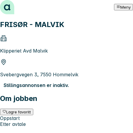
Hopp til innhold
Meny
FRISØR - MALVIK
Klipperiet Avd Malvik
Svebergvegen 3, 7550 Hommelvik
Stillingsannonsen er inaktiv.
Om jobben
Lagre favoritt
Oppstart
Etter avtale