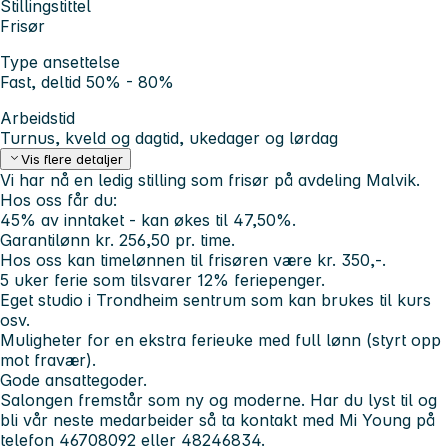
Stillingstittel
Frisør
Type ansettelse
Fast, deltid 50% - 80%
Arbeidstid
Turnus, kveld og dagtid, ukedager og lørdag
Vis flere detaljer
Vi har nå en ledig stilling som frisør på avdeling Malvik.
Hos oss får du:
45% av inntaket - kan økes til 47,50%.
Garantilønn kr. 256,50 pr. time.
Hos oss kan timelønnen til frisøren være kr. 350,-.
5 uker ferie som tilsvarer 12% feriepenger.
Eget studio i Trondheim sentrum som kan brukes til kurs
osv.
Muligheter for en ekstra ferieuke med full lønn (styrt opp
mot fravær).
Gode ansattegoder.
Salongen fremstår som ny og moderne. Har du lyst til og
bli vår neste medarbeider så ta kontakt med Mi Young på
telefon 46708092 eller 48246834.