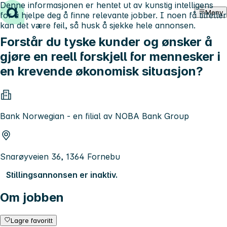
Denne informasjonen er hentet ut av kunstig intelligens
Hopp til innhold
Meny
for å hjelpe deg å finne relevante jobber. I noen få tilfeller
kan det være feil, så husk å sjekke hele annonsen.
Forstår du tyske kunder og ønsker å
gjøre en reell forskjell for mennesker i
en krevende økonomisk situasjon?
Bank Norwegian - en filial av NOBA Bank Group
Snarøyveien 36, 1364 Fornebu
Stillingsannonsen er inaktiv.
Om jobben
Lagre favoritt