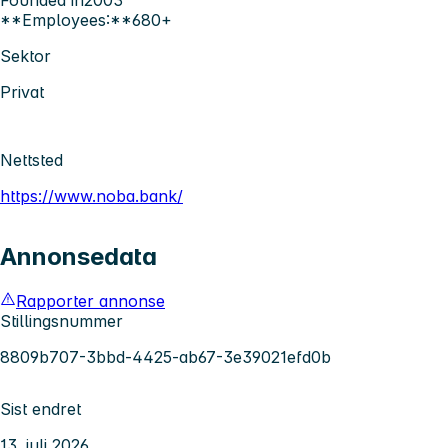
Founded in
2003
**Employees:**680+
Sektor
Privat
Nettsted
https://www.noba.bank/
Annonsedata
Rapporter annonse
Stillingsnummer
8809b707-3bbd-4425-ab67-3e39021efd0b
Sist endret
13. juli 2026