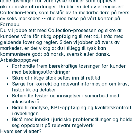
gode løsninger for våre tyske kunder som opplever
økonomiske utfordringer. Du blir en del av et engasjert
Collection-team, som består av 15 medarbeidere på tvers
av seks markeder -- alle med base på vårt kontor på
Fornebu.
Du vil jobbe tett med Collection-prosessen og sikre at
kundene våre får riktig oppfølging til rett tid, i tråd med
gjeldende lover og regler. Siden vi jobber på tvers av
markeder, er det viktig at du i tillegg til tysk kan
kommunisere godt på norsk, svensk eller dansk.
Arbeidsoppgaver
Forhandle frem bærekraftige løsninger for kunder
med betalingsutfordringer
Sikre at riktige tiltak settes inn til rett tid
Sørge for korrekt og relevant informasjon om krav,
historikk og detaljer
Behandle tvister og innsigelser i samarbeid med
inkassobyrå
Bidra til analyse, KPI-oppfølging og kvalitetskontroll
i avdelingen
Bistå med innsikt i juridiske problemstillinger og holde
seg oppdatert på relevant regelverk
Hvem ser vi etter?