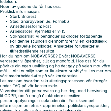
ledelsen.
Noen av
godene du får hos oss:
Praktisk informasjon:
Start: Snarest
Sted: Snarøyveien 36, Fornebu
Ansettelsesform: Fast
Arbeidstider: Kjernetid er 9-15
Søknadsfrist: Vi behandler søknader fortløpende
For denne stillingen gjennomfører vi en kredittsjekk
av aktuelle kandidater. Ansettelse forutsetter et
tilfredsstillende resultat
Har du hørt om NOBAVERSE? I vårt NOBAVERSE
verdsetter vi åpenhet, tillit og mangfold. Hos oss får du
påvirke din egen utvikling og ha det gøy på veien mot våre
mål -- alt i et miljø som er litt ekstra
bubbly
! ✨ Les mer om
vårt medarbeiderløfte på vår karriereside.
Les mer om hvordan rekrutteringsprosessen vår foregår
under FAQ på vår karriereside.
Vi verdsetter ditt personvern og ber deg, med henvisning
til GDPR, om å unngå å inkludere sensitive
personopplysninger i søknaden din. For eksempel
informasjon om etnisk opprinnelse, politiske synspunkter,
religiøs tro, eller informasjon om helsen din.