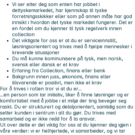
Vi ser etter deg som enten har jobbet i
dettyskemarkedet, har kjennskap til tyske
forretningsskikker eller som på annen måte har god
innsikt i hvordan det tyske markedet fungerer. Det er
en fordel om du kjenner til tysk regelverk innen
collection
Det viktigste for oss er at du er serviceinnstilt,
løsningsorientert og trives med å hjelpe mennesker i
krevende situasjoner
Du må kunne kommunisere på tysk, men norsk,
svensk eller dansk er et krav
Erfaring fra Collection, finans eller bank
Bakgrunn innen juss, økonomi, finans eller
tilsvarende er positivt, men ikke et krav
For å trives i rollen tror vi at du er...
...en person som tar initiativ, liker å finne løsninger og er
komfortabel med å jobbe i et miljø der ting beveger seg
raskt. Du er strukturert og detaljorientert, samtidig som du
setter kunden i sentrum i alt du gjør. Du trives med
samarbeid og er ikke redd for å ta ansvar.
Ut over dette er det viktig for oss at du kjenner deg igjen i
våre verdier: vi er helhjertede, vi samarbeider, og vi tar