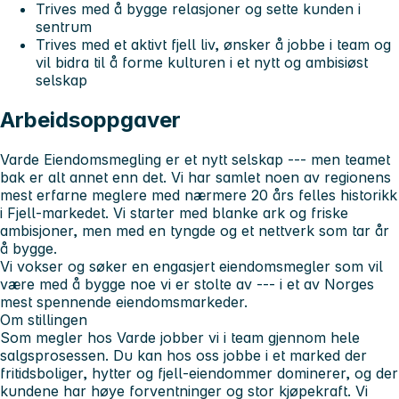
Trives med å bygge relasjoner og sette kunden i
sentrum
Trives med et aktivt fjell liv, ønsker å jobbe i team og
vil bidra til å forme kulturen i et nytt og ambisiøst
selskap
Arbeidsoppgaver
Varde Eiendomsmegling er et nytt selskap --- men teamet
bak er alt annet enn det. Vi har samlet noen av regionens
mest erfarne meglere med nærmere 20 års felles historikk
i Fjell-markedet. Vi starter med blanke ark og friske
ambisjoner, men med en tyngde og et nettverk som tar år
å bygge.
Vi vokser og søker en engasjert eiendomsmegler som vil
være med å bygge noe vi er stolte av --- i et av Norges
mest spennende eiendomsmarkeder.
Om stillingen
Som megler hos Varde jobber vi i team gjennom hele
salgsprosessen. Du kan hos oss jobbe i et marked der
fritidsboliger, hytter og fjell-eiendommer dominerer, og der
kundene har høye forventninger og stor kjøpekraft. Vi