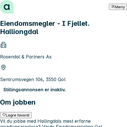
Hopp til innhold
Meny
Eiendomsmegler - I Fjellet.
Halliongdal
Rosendal & Partners As
Sentrumsvegen 106, 3550 Gol
Stillingsannonsen er inaktiv.
Om jobben
Lagre favoritt
Vil du jobbe med Hallingdals mest erfarne
eiendomsmeglere? Varde Eiendomsmegling Gol