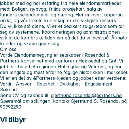
jobber med og har erfaring fra hele eiendomsmarkedet
med: Boliger, nybygg, fritids prosjekter, salg av
landbrukseiendommer og næring. Her er hvert oppdrag
unikt, og vår lokale kunnskap er din viktigste ressurs.
Du vil ikke stå alene. Vi er et dedikert salgs-team som tar
seg av systemene, koordineringen og administrasjonen ---
slik at du kan bruke tiden din på det du er best på: Å møte
kunder og skape gode salg.
Om oss
Varde Eiendomsmegling er selskaper i Rosendal &
Partners-konsernet med kontorer i Hemsedal og Gol. Vi
jobber i hele fjellregionen Hallingdal og Valdres, og har
den lengste og mest erfarne faglige historikken i markedet.
Vi er en del av &Partners-kjeden og jobber etter verdiene:
Verdi - Ansvar - Raushet - Dyktighet - Engasjement.
Søknad
Send CV og søknad til:
gjermund.rosendal@partners.no
Spørsmål om stillingen: kontakt Gjermund S. Rosendal på
90992290
Vi tilbyr