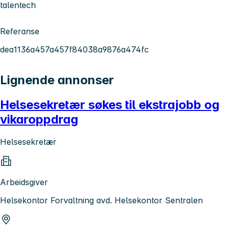
talentech
Referanse
dea1136a457a457f84038a9876a474fc
Lignende annonser
Helsesekretær søkes til ekstrajobb og
vikaroppdrag
Helsesekretær
Arbeidsgiver
Helsekontor Forvaltning avd. Helsekontor Sentralen