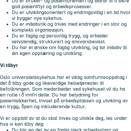
Du er bruker- og pasientorientert og bidrar til å sikre
god pasientflyt og arbeidsprosesser.
Du er utviklingsorientert og endringsvillig i en tid hvor
vi bygger nye sykehus.
Du er initiativrik og trives med endringer i en stor og
kompleks organisasjon.
Du er faglig og personlig trygg, og arbeider
selvstendig, strukturert og ansvarsbevisst.
Du har et ønske om faglig utvikling, og tar initiativ til
din egen opplæring og utvikling.
Vi tilbyr
Oslo universitetssykehus har et viktig samfunnsoppdrag i
det å tilby gode og likeverdige helsetjenester til
befolkningen. Som medarbeider ved sykehuset vil du ha
en rolle i å innfri dette. Du har betydning for
pasientsikkerhet, trivsel på arbeidsplassen og utvikling av
en trygg, åpen og inkluderende kultur.
Vi er opptatt av at du skal trives og utvikle deg, les under
hva vi kan tilby deg:
Du blir en del av en faglig sterk arbeidsplass og