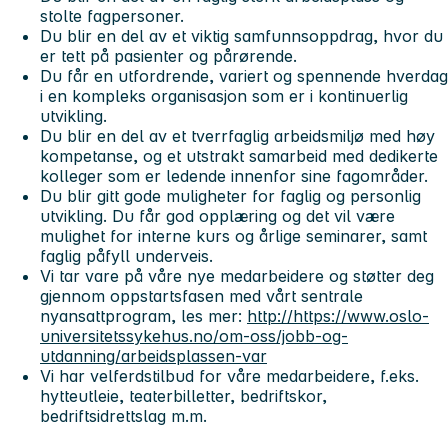
stolte fagpersoner.
Du blir en del av et viktig samfunnsoppdrag, hvor du
er tett på pasienter og pårørende.
Du får en utfordrende, variert og spennende hverdag
i en kompleks organisasjon som er i kontinuerlig
utvikling.
Du blir en del av et tverrfaglig arbeidsmiljø med høy
kompetanse, og et utstrakt samarbeid med dedikerte
kolleger som er ledende innenfor sine fagområder.
Du blir gitt gode muligheter for faglig og personlig
utvikling. Du får god opplæring og det vil være
mulighet for interne kurs og årlige seminarer, samt
faglig påfyll underveis.
Vi tar vare på våre nye medarbeidere og støtter deg
gjennom oppstartsfasen med vårt sentrale
nyansattprogram, les mer:
http://https://www.oslo-
universitetssykehus.no/om-oss/jobb-og-
utdanning/arbeidsplassen-var
Vi har velferdstilbud for våre medarbeidere, f.eks.
hytteutleie, teaterbilletter, bedriftskor,
bedriftsidrettslag m.m.