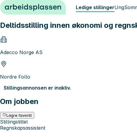
Hopp til innhold
Ledige stillinger
Ung
Somm
Deltidsstilling innen økonomi og reg
Adecco Norge AS
Nordre Follo
Stillingsannonsen er inaktiv.
Om jobben
Lagre favoritt
Stillingstittel
Regnskapsassistent