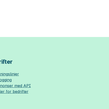
ifter
ningslinjer
logging
nnonser med API
ler for bedrifter