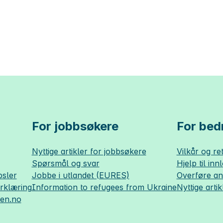
For jobbsøkere
For bedr
Nyttige artikler for jobbsøkere
Vilkår og ret
Spørsmål og svar
Hjelp til inn
sler
Jobbe i utlandet (EURES)
Overføre a
erklæring
Information to refugees from Ukraine
Nyttige artik
sen.no