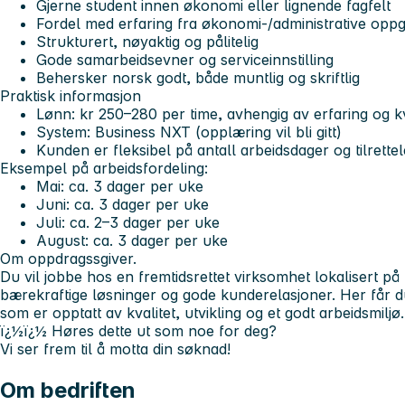
Gjerne student innen økonomi eller lignende fagfelt
Fordel med erfaring fra økonomi-/administrative opp
Strukturert, nøyaktig og pålitelig
Gode samarbeidsevner og serviceinnstilling
Behersker norsk godt, både muntlig og skriftlig
Praktisk informasjon
Lønn:
kr 250–280 per time, avhengig av erfaring og kv
System:
Business NXT (opplæring vil bli gitt)
Kunden er fleksibel på antall arbeidsdager og tilrett
Eksempel på arbeidsfordeling:
Mai: ca. 3 dager per uke
Juni: ca. 3 dager per uke
Juli: ca. 2–3 dager per uke
August: ca. 3 dager per uke
Om oppdragssgiver.
Du vil jobbe hos en fremtidsrettet virksomhet lokalisert p
bærekraftige løsninger og gode kunderelasjoner. Her får du 
som er opptatt av kvalitet, utvikling og et godt arbeidsmiljø.
ï¿½ï¿½
Høres dette ut som noe for deg?
Vi ser frem til å motta din søknad!
Om bedriften