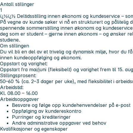
Antall stillinger
1
ï¿½ï¿½ Deltidsstilling innen økonomi og kundeservice – som
På vegne av kunde søker vi nå en strukturert og pålitelig d
spennende sommerstilling innen økonomi og kundeservice. 
deg som er student – gjerne innen økonomi – og ønsker rel
studiene.
Om stillingen
Du vil bli en del av et trivelig og dynamisk miljø, hvor du 
innen kundeoppfølging og økonomi.
Oppstart og varighet:
Oppstart fra mai/juni (fleksibelt) og varighet frem til 15. aug
Stillingsprosent:
50–60 % (ca. 2–3 dager per uke), med fleksibilitet i arb
Arbeidstid:
Kl. 08.00 – 16.00
Arbeidsoppgaver
Besvare og følge opp kundehenvendelser på e-post
Oppfølging av kundereskontro
Purringer og krediteringer
Andre administrative oppgaver ved behov
Kvalifikasjoner og egenskaper