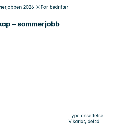
erjobben
2026
☀️
For bedrifter
nskap – sommerjobb
Type ansettelse
Vikariat, deltid