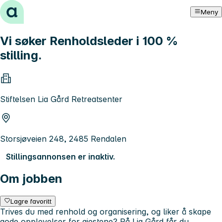
Hopp til innhold
Meny
Vi søker Renholdsleder i 100 %
stilling.
Stiftelsen Lia Gård Retreatsenter
Storsjøveien 248, 2485 Rendalen
Stillingsannonsen er inaktiv.
Om jobben
Lagre favoritt
Trives du med renhold og organisering, og liker å skape
gode opplevelser for gjestene? På Lia Gård får du