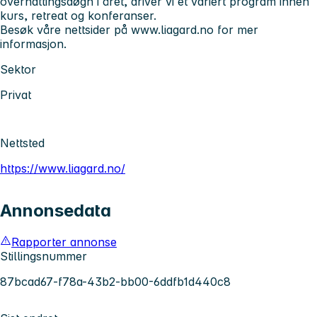
overnattingsdøgn i året, driver vi et variert program innen
kurs, retreat og konferanser.
Besøk våre nettsider på www.liagard.no for mer
informasjon.
Sektor
Privat
Nettsted
https://www.liagard.no/
Annonsedata
Rapporter annonse
Stillingsnummer
87bcad67-f78a-43b2-bb00-6ddfb1d440c8