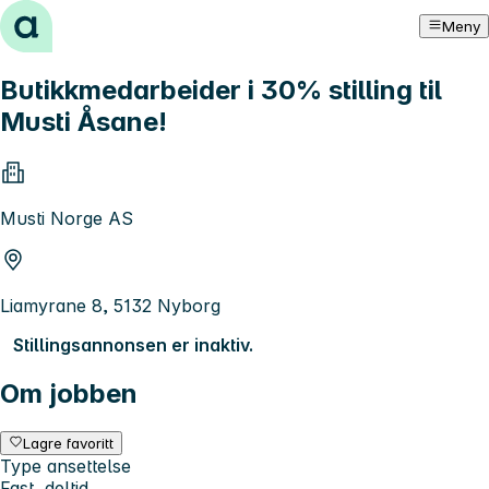
Hopp til innhold
Meny
Butikkmedarbeider i 30% stilling til
Musti Åsane!
Musti Norge AS
Liamyrane 8, 5132 Nyborg
Stillingsannonsen er inaktiv.
Om jobben
Lagre favoritt
Type ansettelse
Fast, deltid