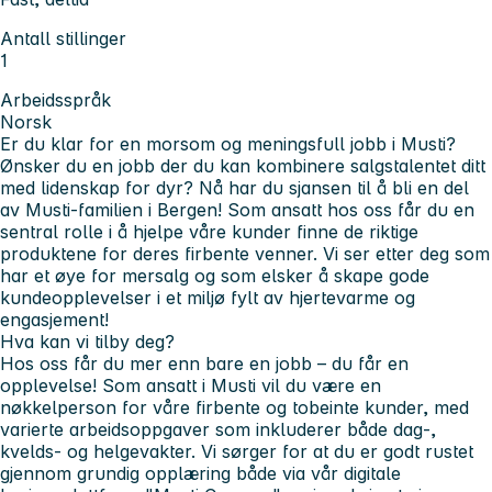
Antall stillinger
1
Arbeidsspråk
Norsk
Er du klar for en morsom og meningsfull jobb i Musti?
Ønsker du en jobb der du kan kombinere salgstalentet ditt
med lidenskap for dyr? Nå har du sjansen til å bli en del
av Musti-familien i Bergen! Som ansatt hos oss får du en
sentral rolle i å hjelpe våre kunder finne de riktige
produktene for deres firbente venner. Vi ser etter deg som
har et øye for mersalg og som elsker å skape gode
kundeopplevelser i et miljø fylt av hjertevarme og
engasjement!
Hva kan vi tilby deg?
Hos oss får du mer enn bare en jobb – du får en
opplevelse! Som ansatt i Musti vil du være en
nøkkelperson for våre firbente og tobeinte kunder, med
varierte arbeidsoppgaver som inkluderer både dag-,
kvelds- og helgevakter. Vi sørger for at du er godt rustet
gjennom grundig opplæring både via vår digitale