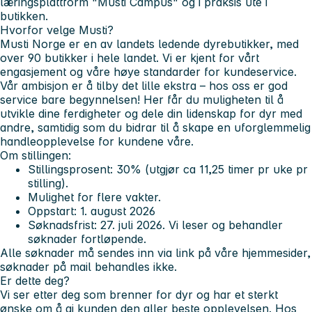
læringsplattform "Musti Campus" og i praksis ute i
butikken.
Hvorfor velge Musti?
Musti Norge er en av landets ledende dyrebutikker, med
over 90 butikker i hele landet. Vi er kjent for vårt
engasjement og våre høye standarder for kundeservice.
Vår ambisjon er å tilby det lille ekstra – hos oss er god
service bare begynnelsen! Her får du muligheten til å
utvikle dine ferdigheter og dele din lidenskap for dyr med
andre, samtidig som du bidrar til å skape en uforglemmelig
handleopplevelse for kundene våre.
Om stillingen:
Stillingsprosent: 30% (utgjør ca 11,25 timer pr uke pr
stilling).
Mulighet for flere vakter.
Oppstart: 1. august 2026
Søknadsfrist: 27. juli 2026. Vi leser og behandler
søknader fortløpende.
Alle søknader må sendes inn via link på våre hjemmesider,
søknader på mail behandles ikke.
Er dette deg?
Vi ser etter deg som brenner for dyr og har et sterkt
ønske om å gi kunden den aller beste opplevelsen. Hos