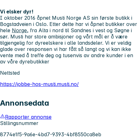
Vi elsker dyr!
I oktober 2016 åpnet Musti Norge AS sin første butikk i
Bogstadveien i Oslo. Etter dette har vi åpnet butikker over
hele
Norge
, fra Alta i nord til Sandnes i vest og Søgne i
sør. Musti har store ambisjoner og vårt mål er å være
tilgjengelig for dyreelskere i alle landsdeler. Vi er veldig
glade over responsen vi har fått så langt og vi kan ikke
vente med å treffe deg og tusenvis av andre kunder i en
av våre dyrebutikker
Nettsted
https://jobbe-hos-musti.musti.no/
Annonsedata
Rapporter annonse
Stillingsnummer
8774e1f5-9a6e-4bd7-9393-4bf8550ca8eb