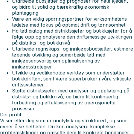
Utarbeide budsjetter og prognoser for hele kjeden,
og bidra til solid og bærekraftig økonomisk
planlegging
Være en viktig sparringspartner for virksomhetens
ledelse med fokus på optimal drift og lønnsomhet
Ha tett dialog med distriktssjefer og butikksjefer for å
følge opp og analysere den driftsmessige utviklingen
på distrikts- og butikknivå
Utarbeide regnskaps- og innkjøpsbudsjetter, estimere
løpende utvikling og samarbeide tett med
innkjøpsansvarlig om optimalisering av
innkjøpsstrategier
Utvikle og vedlikeholde verktøy som understøtter
butikkdriften, samt være superbruker i våre viktigste
driftssystemer
Støtte distriktssjefer med analyser og oppfølging på
distrikts- og butikknivå, og bidra til kontinuerlig
forbedring og effektivisering av operasjonelle
prosesser
Din profil
Vi ser etter deg som er analytisk og strukturert, og som
evner å se helheten. Du kan analysere komplekse
problemstillinger og omsette dem til konkrete handlinger.