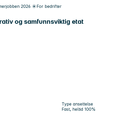
erjobben
2026
☀️
For bedrifter
rativ og samfunnsviktig etat
Type ansettelse
Fast, heltid 100%