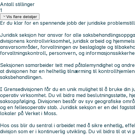
Antall stillinger
1
Vis flere detaljer
Er du klar for en spennende jobb der juridiske problemstill
Juridisk seksjon har ansvar for alle saksbehandlingsoppga
divisjonens kontrollvirksomhet, juridisk arbeid og hjemmel
ansvarsområder, forvaltningen av beslaglagte og tilbakehol
forvaltningskontroll, personvern, og informasjonssikkerhet
Seksjonen samarbeider tett med påtalemyndighet og andre re
at divisjonen har en helhetlig tilnærming til kontrollhjemle
saksbehandlingen.
I Grensedivisjonen får du en unik mulighet til å bruke din jur
operativ virksomhet. Du vil bidra med beslutningsstøtte, 
saksoppfølging. Divisjonen består av syv geografiske områd
og en fellesoperativ stab. Juridisk seksjon er en del fagsta
lokaler på Verket i Moss.
Hos oss blir du sentral i arbeidet med å sikre enhetlig, eff
divisjon som er i kontinuerlig utvikling. Du vil bidra til at vi