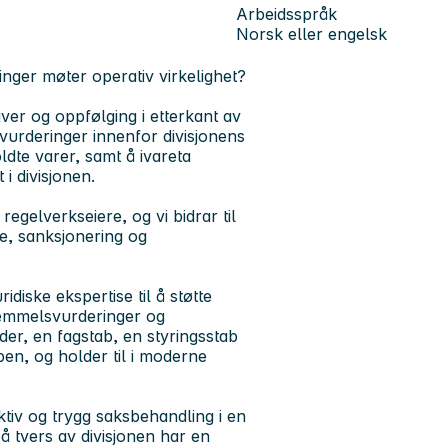
Arbeidsspråk
Norsk eller engelsk
inger møter operativ virkelighet?
ver og oppfølging i etterkant av
svurderinger innenfor divisjonens
dte varer, samt å ivareta
 i divisjonen.
gelverkseiere, og vi bidrar til
ne, sanksjonering og
idiske ekspertise til å støtte
hjemmelsvurderinger og
er, en fagstab, en styringsstab
ben, og holder til i moderne
ektiv og trygg saksbehandling i en
 på tvers av divisjonen har en