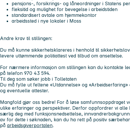
pensjons-, forsikrings- og låneordninger i Statens p
fleksitid og mulighet for bevegelse i arbeidstiden
standardisert avtale om hjemmekontor
arbeidssted i nye lokaler i Moss
Andre krav til stillingen:
Du må kunne sikkerhetsklareres i henhold til sikkerhetslo
levere uttømmende politiattest ved tilbud om ansettelse.
For nærmere informasjon om stillingen kan du kontakte led
på telefon 970 43 594.
Til deg som søker jobb i Tolletaten
Du må fylle ut feltene «Utdannelse» og «Arbeidserfaring» 
og eventuelle attester.
Mangfold gjør oss bedre! For å løse samfunnsoppdraget v
ulike erfaringer og perspektiver. Derfor oppfordrer vi alle k
særlig deg med funksjonsnedsettelse, innvandrerbakgrunn e
av for dette i søknaden, kan du ha rett på positiv særbeha
på
arbeidsgiverportalen
.