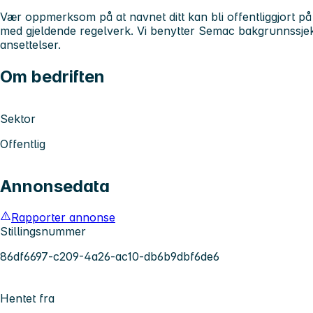
Vær oppmerksom på at navnet ditt kan bli offentliggjort på e
med gjeldende regelverk. Vi benytter Semac bakgrunnssjek
ansettelser.
Om bedriften
Sektor
Offentlig
Annonsedata
Rapporter annonse
Stillingsnummer
86df6697-c209-4a26-ac10-db6b9dbf6de6
Hentet fra