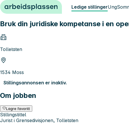
Hopp til innhold
Ledige stillinger
Ung
Somm
Bruk din juridiske kompetanse i en ope
Tolletaten
1534 Moss
Stillingsannonsen er inaktiv.
Om jobben
Lagre favoritt
Stillingstittel
Jurist i Grensedivisjonen, Tolletaten