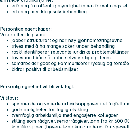
Ønskede kvalifikasjoner:
erfaring fra offentlig myndighet innen forvaltningsrett 
erfaring med klagesaksbehandling
Personlige egenskaper:
Vi ser etter deg som:
jobber strukturert og har høy gjennomføringsevne
trives med å ha mange saker under behandling
raskt identifiserer relevante juridiske problemstillinger
trives med både å jobbe selvstendig og i team
samarbeider godt og kommuniserer tydelig og forståeli
bidrar positivt til arbeidsmiljøet
Personlig egnethet vil bli vektlagt.
Vi tilbyr:
spennende og varierte arbeidsoppgaver i et fagfelt 
gode muligheter for faglig utvikling
tverrfaglig arbeidsmiljø med engasjerte kollegaer
stilling som rådgiver/seniorrådgiver,lønn fra kr 600 
kvalifikasjoner (høyere lønn kan vurderes for spesielt