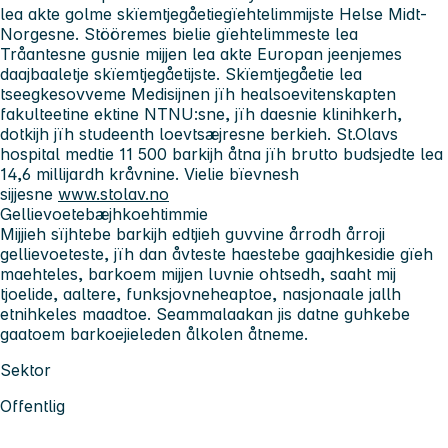
lea akte golme skïemtjegåetiegïehtelimmijste Helse Midt-
Norgesne. Stööremes bielie gïehtelimmeste lea
Tråantesne gusnie mijjen lea akte Europan jeenjemes
daajbaaletje skïemtjegåetijste. Skïemtjegåetie lea
tseegkesovveme Medisijnen jïh healsoevitenskapten
fakulteetine ektine NTNU:sne, jïh daesnie klinihkerh,
dotkijh jïh studeenth loevtsæjresne berkieh. St.Olavs
hospital medtie 11 500 barkijh åtna jïh brutto budsjedte lea
14,6 millijardh kråvnine. Vielie bïevnesh
sijjesne
www.stolav.no
Gellievoetebæjhkoehtimmie
Mijjieh sïjhtebe barkijh edtjieh guvvine årrodh årroji
gellievoeteste, jïh dan åvteste haestebe gaajhkesidie gïeh
maehteles, barkoem mijjen luvnie ohtsedh, saaht mij
tjoelide, aaltere, funksjovneheaptoe, nasjonaale jallh
etnihkeles maadtoe. Seammalaakan jis datne guhkebe
gaatoem barkoejieleden ålkolen åtneme.
Sektor
Offentlig