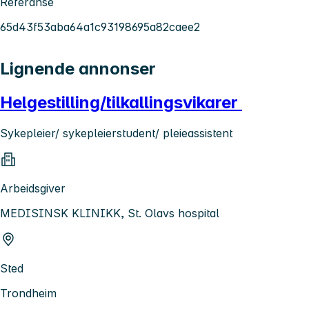
Referanse
65d43f53aba64a1c93198695a82caee2
Lignende annonser
Helgestilling/tilkallingsvikarer
Sykepleier/ sykepleierstudent/ pleieassistent
Arbeidsgiver
MEDISINSK KLINIKK, St. Olavs hospital
Sted
Trondheim