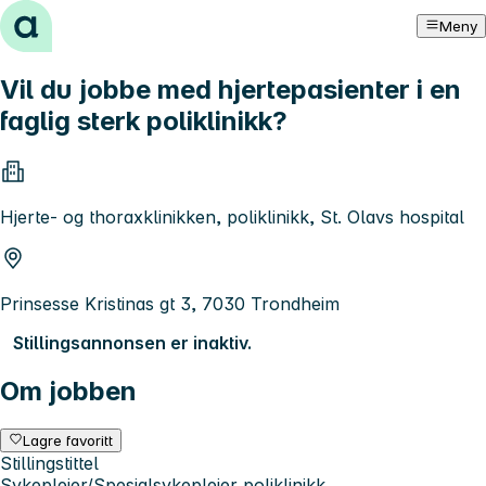
Hopp til innhold
Meny
Vil du jobbe med hjertepasienter i en
faglig sterk poliklinikk?
Hjerte- og thoraxklinikken, poliklinikk, St. Olavs hospital
Prinsesse Kristinas gt 3, 7030 Trondheim
Stillingsannonsen er inaktiv.
Om jobben
Lagre favoritt
Stillingstittel
Sykepleier/Spesialsykepleier poliklinikk