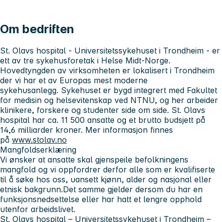
Om bedriften
St. Olavs hospital - Universitetssykehuset i Trondheim
- er
ett av tre sykehusforetak i Helse Midt-Norge.
Hovedtyngden av virksomheten er lokalisert i Trondheim
der vi har et av Europas mest moderne
sykehusanlegg. Sykehuset er bygd integrert med Fakultet
for medisin og helsevitenskap ved NTNU, og her arbeider
klinikere, forskere og studenter side om side. St. Olavs
hospital har ca. 11 500 ansatte og et brutto budsjett på
14,6 milliarder kroner. Mer informasjon finnes
på
www.stolav.no
Mangfoldserklæring
Vi ønsker at ansatte skal gjenspeile befolkningens
mangfold og vi oppfordrer derfor alle som er kvalifiserte
til å søke hos oss, uansett kjønn, alder og nasjonal eller
etnisk bakgrunn.Det samme gjelder dersom du har en
funksjonsnedsettelse eller har hatt et lengre opphold
utenfor arbeidslivet.
St. Olavs hospital – Universitetssykehuset i Trondheim
–