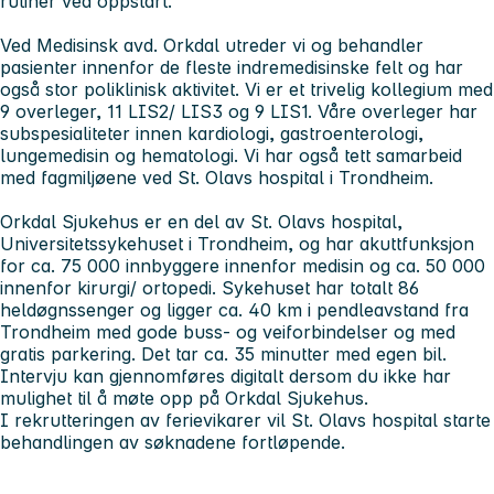
rutiner ved oppstart.
Ved Medisinsk avd. Orkdal utreder vi og behandler
pasienter innenfor de fleste indremedisinske felt og har
også stor poliklinisk aktivitet. Vi er et trivelig kollegium med
9 overleger, 11 LIS2/ LIS3 og 9 LIS1. Våre overleger har
subspesialiteter innen kardiologi, gastroenterologi,
lungemedisin og hematologi. Vi har også tett samarbeid
med fagmiljøene ved St. Olavs hospital i Trondheim.
Orkdal Sjukehus er en del av St. Olavs hospital,
Universitetssykehuset i Trondheim, og har akuttfunksjon
for ca. 75 000 innbyggere innenfor medisin og ca. 50 000
innenfor kirurgi/ ortopedi. Sykehuset har totalt 86
heldøgnssenger og ligger ca. 40 km i pendleavstand fra
Trondheim med gode buss- og veiforbindelser og med
gratis parkering. Det tar ca. 35 minutter med egen bil.
Intervju kan gjennomføres digitalt dersom du ikke har
mulighet til å møte opp på Orkdal Sjukehus.
I rekrutteringen av ferievikarer vil St. Olavs hospital starte
behandlingen av søknadene fortløpende.