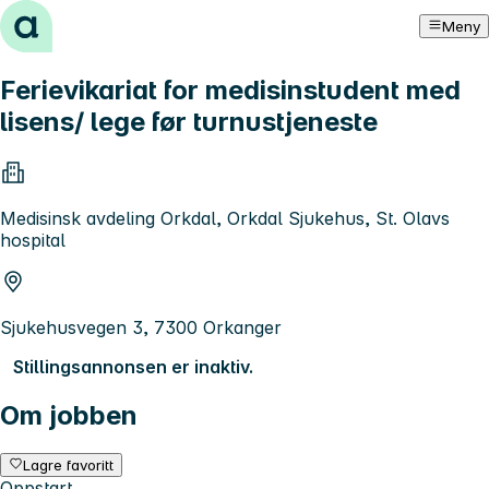
Hopp til innhold
Meny
Ferievikariat for medisinstudent med
lisens/ lege før turnustjeneste
Medisinsk avdeling Orkdal, Orkdal Sjukehus, St. Olavs
hospital
Sjukehusvegen 3, 7300 Orkanger
Stillingsannonsen er inaktiv.
Om jobben
Lagre favoritt
Oppstart