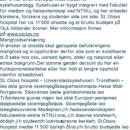
sykehusanlegg. Sykehuset er bygd integrert med Fakultet
for medisin og helsevitenskap ved NTNU, og her arbeider
klinikere, forskere og studenter side om side. St. Olavs
hospital har ca. 11 500 ansatte og et brutto budsjett på
14,6 milliarder kroner. Mer informasjon finnes
på
www.stolav.no
Mangfoldserklæring
Vi ønsker at ansatte skal gjenspeile befolkningens
mangfold og vi oppfordrer derfor alle som er kvalifiserte
til å søke hos oss, uansett kjønn, alder og nasjonal eller
etnisk bakgrunn.Det samme gjelder dersom du har en
funksjonsnedsettelse eller har hatt et lengre opphold
utenfor arbeidslivet.
St. Olavs hospital – Universitetssykehuset i Trondheim
–
lea akte golme skïemtjegåetiegïehtelimmijste Helse Midt-
Norgesne. Stööremes bielie gïehtelimmeste lea
Tråantesne gusnie mijjen lea akte Europan jeenjemes
daajbaaletje skïemtjegåetijste. Skïemtjegåetie lea
tseegkesovveme Medisijnen jïh healsoevitenskapten
fakulteetine ektine NTNU:sne, jïh daesnie klinihkerh,
dotkijh jïh studeenth loevtsæjresne berkieh. St.Olavs
hospital medtie 11 500 barkijh åtna jïh brutto budsjedte lea