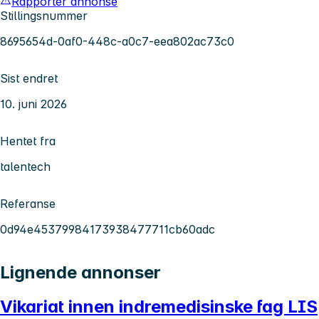
Rapporter annonse
Stillingsnummer
8695654d-0af0-448c-a0c7-eea802ac73c0
Sist endret
10. juni 2026
Hentet fra
talentech
Referanse
0d94e45379984173938477711cb60adc
Lignende annonser
Vikariat innen indremedisinske fag LIS