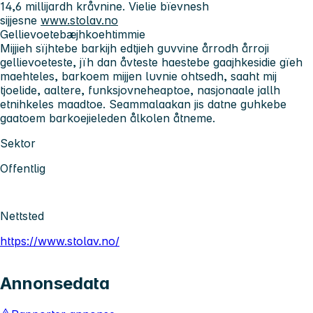
14,6 millijardh kråvnine. Vielie bïevnesh
sijjesne
www.stolav.no
Gellievoetebæjhkoehtimmie
Mijjieh sïjhtebe barkijh edtjieh guvvine årrodh årroji
gellievoeteste, jïh dan åvteste haestebe gaajhkesidie gïeh
maehteles, barkoem mijjen luvnie ohtsedh, saaht mij
tjoelide, aaltere, funksjovneheaptoe, nasjonaale jallh
etnihkeles maadtoe. Seammalaakan jis datne guhkebe
gaatoem barkoejieleden ålkolen åtneme.
Sektor
Offentlig
Nettsted
https://www.stolav.no/
Annonsedata