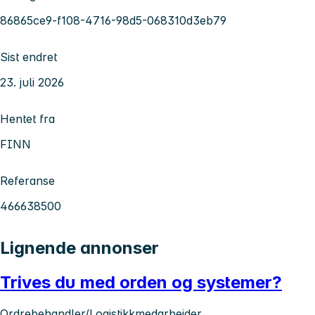
86865ce9-f108-4716-98d5-068310d3eb79
Sist endret
23. juli 2026
Hentet fra
FINN
Referanse
466638500
Lignende annonser
Trives du med orden og systemer?
Ordrebehandler/Logistikkmedarbeider