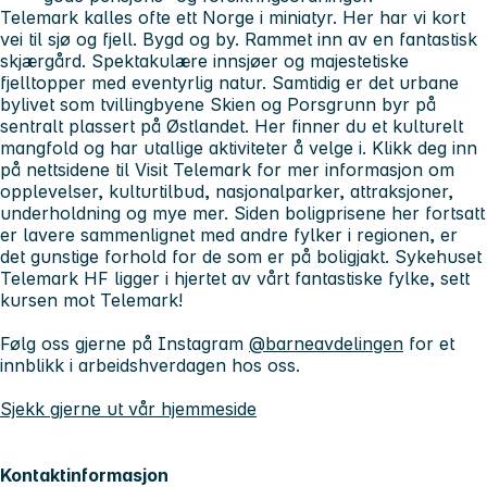
Telemark kalles ofte ett Norge i miniatyr. Her har vi kort
vei til sjø og fjell. Bygd og by. Rammet inn av en fantastisk
skjærgård. Spektakulære innsjøer og majestetiske
fjelltopper med eventyrlig natur. Samtidig er det urbane
bylivet som tvillingbyene Skien og Porsgrunn byr på
sentralt plassert på Østlandet. Her finner du et kulturelt
mangfold og har utallige aktiviteter å velge i. Klikk deg inn
på nettsidene til Visit Telemark for mer informasjon om
opplevelser, kulturtilbud, nasjonalparker, attraksjoner,
underholdning og mye mer. Siden boligprisene her fortsatt
er lavere sammenlignet med andre fylker i regionen, er
det gunstige forhold for de som er på boligjakt. Sykehuset
Telemark HF ligger i hjertet av vårt fantastiske fylke, sett
kursen mot Telemark!
Følg oss gjerne på Instagram
@barneavdelingen
for et
innblikk i arbeidshverdagen hos oss.
Sjekk gjerne ut vår hjemmeside
Kontaktinformasjon