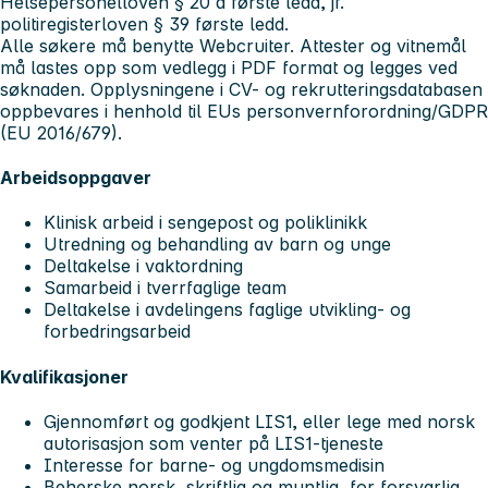
Helsepersonelloven § 20 a første ledd, jf.
politiregisterloven § 39 første ledd.
Alle søkere må benytte Webcruiter. Attester og vitnemål
må lastes opp som vedlegg i PDF format og legges ved
søknaden. Opplysningene i CV- og rekrutteringsdatabasen
oppbevares i henhold til EUs personvernforordning/GDPR
(EU 2016/679).
Arbeidsoppgaver
Klinisk arbeid i sengepost og poliklinikk
Utredning og behandling av barn og unge
Deltakelse i vaktordning
Samarbeid i tverrfaglige team
Deltakelse i avdelingens faglige utvikling- og
forbedringsarbeid
Kvalifikasjoner
Gjennomført og godkjent LIS1, eller lege med norsk
autorisasjon som venter på LIS1-tjeneste
Interesse for barne- og ungdomsmedisin
Beherske norsk, skriftlig og muntlig, for forsvarlig