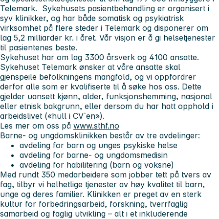
Telemark. Sykehusets pasientbehandling er organisert i
syv klinikker, og har både somatisk og psykiatrisk
virksomhet på flere steder i Telemark og disponerer om
lag 5,2 milliarder kr. i året. Vår visjon er å gi helsetjenester
til pasientenes beste.
Sykehuset har om lag 3300 årsverk og 4100 ansatte.
Sykehuset Telemark ønsker at våre ansatte skal
gjenspeile befolkningens mangfold, og vi oppfordrer
derfor alle som er kvalifiserte til å søke hos oss. Dette
gjelder uansett kjønn, alder, funksjonshemming, nasjonal
eller etnisk bakgrunn, eller dersom du har hatt opphold i
arbeidslivet («hull i CV`en»).
Les mer om oss på
www.sthf.no
Barne- og ungdomsklinikken
består av tre avdelinger:
avdeling for barn og unges psykiske helse
avdeling for barne- og ungdomsmedisin
avdeling for habilitering (barn og voksne)
Med rundt 350 medarbeidere som jobber tett på tvers av
fag, tilbyr vi helhetlige tjenester av høy kvalitet til barn,
unge og deres familier. Klinikken er preget av en sterk
kultur for forbedringsarbeid, forskning, tverrfaglig
samarbeid og faglig utvikling – alt i et inkluderende