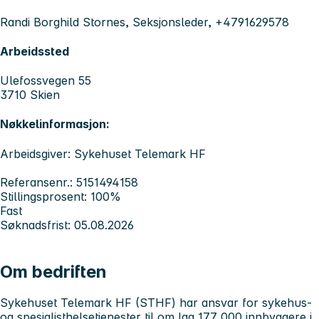
Randi Borghild Stornes, Seksjonsleder, +4791629578
Arbeidssted
Ulefossvegen 55
3710 Skien
Nøkkelinformasjon:
Arbeidsgiver: Sykehuset Telemark HF
Referansenr.: 5151494158
Stillingsprosent: 100%
Fast
Søknadsfrist: 05.08.2026
Om bedriften
Sykehuset Telemark HF
(STHF) har ansvar for sykehus-
og spesialisthelsetjenester til om lag 177 000 innbyggere i