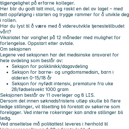
tilgjengelighet på erfarne kolleger.
Her blir du godt tatt imot, og raskt en del av laget – med
tett oppfølging i starten og trygge rammer for å utvikle deg
i rollen.
Har du lyst til å være med å videreutvikle tjenestetilbudet
vårt?
Vikariatet har varighet på 12 måneder med mulighet for
forlengelse. Oppstart etter avtale.
Om seksjonen
Legene ved seksjonen har det medisinske ansvaret for
hele avdeling som består av:
Seksjon for poliklinikk/dagavdeling
Seksjon for barne- og ungdomsmedisin, barn i
alderen 0-15/18 år
Seksjon for nyfødt intensiv, premature fra uke
28/fødselsvekt 1000 gram
Seksjonen består av 11 overleger og 8 LIS.
Dersom det innen søknadsfristens utløp skulle bli flere
ledige stillinger, vil tilsetting bli foretatt av søkerne som
foreligger. Ved interne rokeringer kan andre stillinger bli
ledig.
Ved ansettelse må politiattest leveres i henhold til