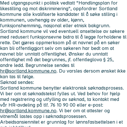
Med utgangspunkt i politisk vedtatt "Handlingsplan for
likestilling og mot diskriminering", oppfordrer Sortland
kommune alle kvalifiserte kandidater til å søke stilling i
kommunen, uavhengig av alder, kjønn,
funksjonshemming, nasjonal eller etnisk bakgrunn.
Sortland kommune vil ved eventuell ansettelse av søkere
med redusert funksjonsevne bidra til å legge forholdene til
rette. Det gjøres oppmerksom på at navnet på en søker
kan bli offentliggjort selv om søkeren har bedt om at
navnet blir unntatt offentlighet. Ønsker du unntatt
offentlighet må det begrunnes, jf. offentleglova § 25,
andre ledd. Begrunnelse sendes til
hr@sortland.kommune.no
. Du varsles dersom ønsket ikke
kan tas til følge.
Søknad sendes:
Sortland kommune benytter elektronisk søknadsprosess.
Vi ber om at søknadstekst fylles ut. Ved behov for hjelp
med registrering og utfylling av søknad, ta kontakt med
vår HR-avdeling på tlf. 76 10 90 00 eller e-post:
hr@sortland.kommune.no
. Vi ber om at attester og
vitnemål lastes opp i søknadsprosessen.
Arbeidsansiennitet er grunnlag for lønnsfastsettelsen i et