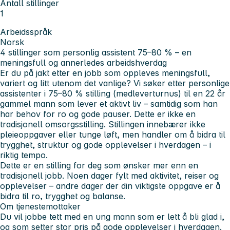
Antall stillinger
1
Arbeidsspråk
Norsk
4 stillinger som personlig assistent 75–80 % – en
meningsfull og annerledes arbeidshverdag
Er du på jakt etter en jobb som oppleves meningsfull,
variert og litt utenom det vanlige? Vi søker etter personlige
assistenter i 75–80 % stilling (medleverturnus) til en 22 år
gammel mann som lever et aktivt liv – samtidig som han
har behov for ro og gode pauser. Dette er ikke en
tradisjonell omsorgsstilling. Stillingen innebærer ikke
pleieoppgaver eller tunge løft, men handler om å bidra til
trygghet, struktur og gode opplevelser i hverdagen – i
riktig tempo.
Dette er en stilling for deg som ønsker mer enn en
tradisjonell jobb. Noen dager fylt med aktivitet, reiser og
opplevelser – andre dager der din viktigste oppgave er å
bidra til ro, trygghet og balanse.
Om tjenestemottaker
Du vil jobbe tett med en ung mann som er lett å bli glad i,
og som setter stor pris på gode opplevelser i hverdagen.