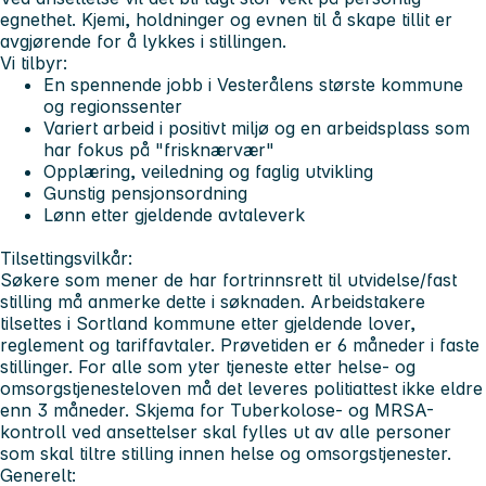
egnethet. Kjemi, holdninger og evnen til å skape tillit er
avgjørende for å lykkes i stillingen.
Vi tilbyr:
En spennende jobb i Vesterålens største kommune
og regionssenter
Variert arbeid i positivt miljø og en arbeidsplass som
har fokus på "frisknærvær"
Opplæring, veiledning og faglig utvikling
Gunstig pensjonsordning
Lønn etter gjeldende avtaleverk
Tilsettingsvilkår:
Søkere som mener de har fortrinnsrett til utvidelse/fast
stilling må anmerke dette i søknaden. Arbeidstakere
tilsettes i Sortland kommune etter gjeldende lover,
reglement og tariffavtaler. Prøvetiden er 6 måneder i faste
stillinger. For alle som yter tjeneste etter helse- og
omsorgstjenesteloven må det leveres politiattest ikke eldre
enn 3 måneder. Skjema for Tuberkolose- og MRSA-
kontroll ved ansettelser skal fylles ut av alle personer
som skal tiltre stilling innen helse og omsorgstjenester.
Generelt: