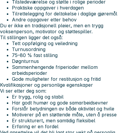
Tilstedeværelse og støtte i rolige perioder
Praktiske oppgaver i hverdagen
Tilrettelegging for deltakelse i daglige gjøremål
Andre oppgaver etter behov
Du er ikke en tradisjonell pleier, men en trygg
voksenperson, motivator og støttespiller.
Til stillingen ligger det også:
Tett oppfølging og veiledning
Turnusordning
75–80 % fast stilling
Døgnturnus
Sammenhengende friperioder mellom
arbeidsperioder
Gode muligheter for restitusjon og fritid
Kvalifikasjoner og personlige egenskaper
Vi ser etter deg som:
Er trygg, rolig og stabil
Har godt humør og gode samarbeidsevner
Forstår betydningen av både aktivitet og hvile
Motiverer på en støttende måte, uten å presse
Er strukturert, men samtidig fleksibel
Erfaring er en fordel
Ved ansettelse vil det bli lagt stor vekt på personlig