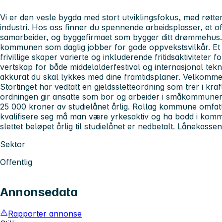
Vi er den vesle bygda med stort utviklingsfokus, med røtte
industri. Hos oss finner du spennende arbeidsplasser, et o
samarbeider, og byggefirmaet som bygger ditt drømmehus.
kommunen som daglig jobber for gode oppvekstsvilkår. E
frivillige skaper varierte og inkluderende fritidsaktiviteter 
vertskap for både middelalderfestival og internasjonal teknof
akkurat du skal lykkes med dine framtidsplaner. Velkommen 
Stortinget har vedtatt en gjeldssletteordning som trer i kra
ordningen gir ansatte som bor og arbeider i småkommuner mu
25 000 kroner av studielånet årlig. Rollag kommune omfat
kvalifisere seg må man være yrkesaktiv og ha bodd i kommu
slettet beløpet årlig til studielånet er nedbetalt. Lånekass
Sektor
Offentlig
Annonsedata
Rapporter annonse