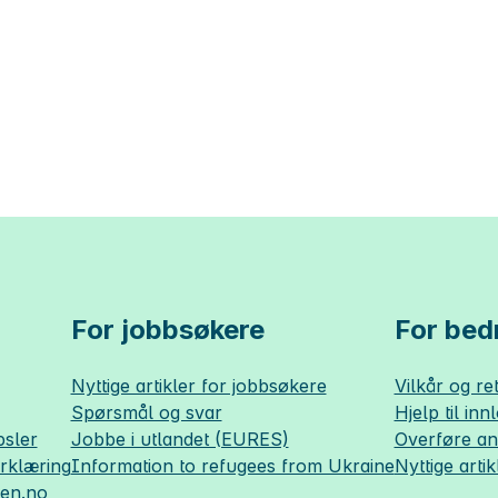
For jobbsøkere
For bedr
Nyttige artikler for jobbsøkere
Vilkår og ret
Spørsmål og svar
Hjelp til inn
sler
Jobbe i utlandet (EURES)
Overføre a
erklæring
Information to refugees from Ukraine
Nyttige artik
sen.no