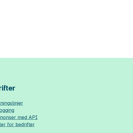
ifter
ningslinjer
logging
nnonser med API
ler for bedrifter