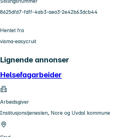
Stillingsnummer
8625dfd7-fdff-4ab3-aea3-2e42b63dcb44
Hentet fra
visma-easycruit
Lignende annonser
Helsefagarbeider
Arbeidsgiver
Institusjonstjenesten, Nore og Uvdal kommune