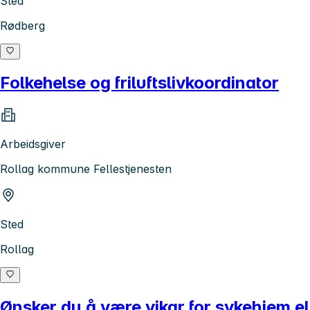
Sted
Rødberg
Folkehelse og friluftslivkoordinator
Arbeidsgiver
Rollag kommune Fellestjenesten
Sted
Rollag
Ønsker du å være vikar for sykehjem e