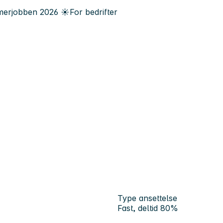
erjobben
2026
☀️
For bedrifter
Type ansettelse
Fast, deltid 80%