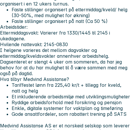
organisert i en 12 ukers turnus.
Faste stillinger organisert på ettermiddag/kveld/ helg
(30-50%, med mulighet for økning)
Faste stillinger organisert på natt (Ca 50 %)
Arbeidstider:
Ettermiddagsvakt: Varierer fra 1330/1445 til 2145 i
ukedagene.
Hvilende nattevakt: 2145-0830
I helgene varieres det mellom dagvakter og
ettermiddag/kveldsvakter annenhver arbeidshelg.
Dagsenteret er stengt 4 uker om sommeren, da har jeg
behov for at du har mulighet til å være sammen med meg
også på dagtid.
Hva tilbyr Medvind Assistanse?
Tariffestet lønn fra 225,40 kr/t + tillegg for kveld,
natt og helg
Et inkluderende arbeidsmiljø med utviklingsmuligheter
Ryddige arbeidsforhold med forsikring og pensjon
Enkle, digitale systemer for vaktplan og timeføring
Gode ansattfordeler, som rabattert trening på SATS
Medvind Assistanse AS er et norskeid selskap som leverer