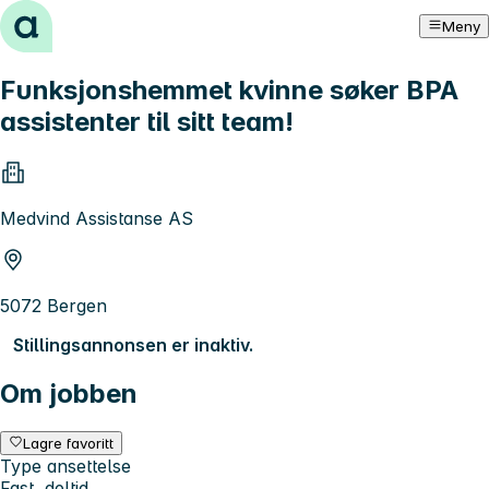
Hopp til innhold
Meny
Funksjonshemmet kvinne søker BPA
assistenter til sitt team!
Medvind Assistanse AS
5072 Bergen
Stillingsannonsen er inaktiv.
Om jobben
Lagre favoritt
Type ansettelse
Fast, deltid