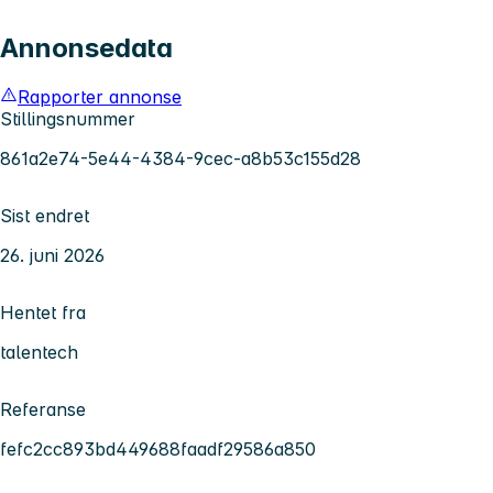
Annonsedata
Rapporter annonse
Stillingsnummer
861a2e74-5e44-4384-9cec-a8b53c155d28
Sist endret
26. juni 2026
Hentet fra
talentech
Referanse
fefc2cc893bd449688faadf29586a850