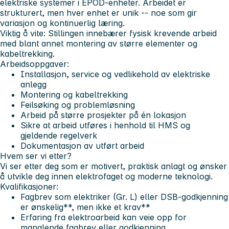
elektriske systemer i EPOD-enheter. Arbeidet er
strukturert, men hver enhet er unik -- noe som gir
variasjon og kontinuerlig læring.
Viktig å vite:
Stillingen innebærer fysisk krevende arbeid
med blant annet montering av større elementer og
kabeltrekking.
Arbeidsoppgaver:
Installasjon, service og vedlikehold av elektriske
anlegg
Montering og kabeltrekking
Feilsøking og problemløsning
Arbeid på større prosjekter på én lokasjon
Sikre at arbeid utføres i henhold til HMS og
gjeldende regelverk
Dokumentasjon av utført arbeid
Hvem ser vi etter?
Vi ser etter deg som er motivert, praktisk anlagt og ønsker
å utvikle deg innen elektrofaget og moderne teknologi.
Kvalifikasjoner:
Fagbrev som elektriker (Gr. L) eller DSB-godkjenning
er ønskelig**, men ikke et krav**
Erfaring fra elektroarbeid kan veie opp for
manglende fagbrev eller godkjenning