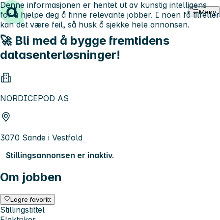
Denne informasjonen er hentet ut av kunstig intelligens
Hopp til innhold
Meny
for å hjelpe deg å finne relevante jobber. I noen få tilfeller
kan det være feil, så husk å sjekke hele annonsen.
🚀 Bli med å bygge fremtidens
datasenterløsninger!
NORDICEPOD AS
3070 Sande i Vestfold
Stillingsannonsen er inaktiv.
Om jobben
Lagre favoritt
Stillingstittel
Elektriker