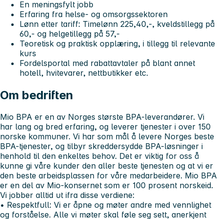
En meningsfylt jobb
Erfaring fra helse- og omsorgssektoren
Lønn etter tariff: Timelønn 225,40,-, kveldstillegg på
60,- og helgetillegg på 57,-
Teoretisk og praktisk opplæring, i tillegg til relevante
kurs
Fordelsportal med rabattavtaler på blant annet
hotell, hvitevarer, nettbutikker etc.
Om bedriften
Mio BPA er en av Norges største BPA-leverandører. Vi
har lang og bred erfaring, og leverer tjenester i over 150
norske kommuner. Vi har som mål å levere Norges beste
BPA-tjenester, og tilbyr skreddersydde BPA-løsninger i
henhold til den enkeltes behov. Det er viktig for oss å
kunne gi våre kunder den aller beste tjenesten og at vi er
den beste arbeidsplassen for våre medarbeidere. Mio BPA
er en del av Mio-konsernet som er 100 prosent norskeid.
Vi jobber alltid ut ifra disse verdiene:
• Respektfull:
Vi er åpne og møter andre med vennlighet
og forståelse. Alle vi møter skal føle seg sett, anerkjent