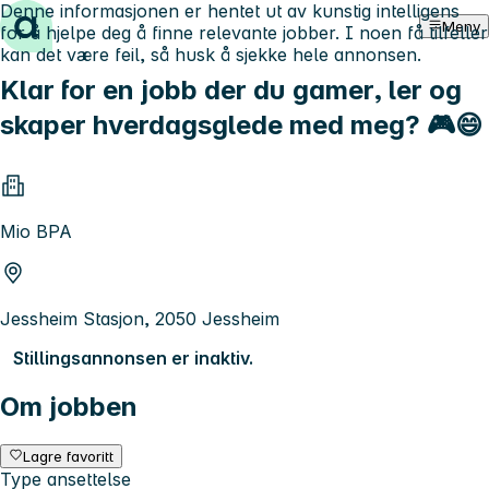
Denne informasjonen er hentet ut av kunstig intelligens
Hopp til innhold
Meny
for å hjelpe deg å finne relevante jobber. I noen få tilfeller
kan det være feil, så husk å sjekke hele annonsen.
Klar for en jobb der du gamer, ler og
skaper hverdagsglede med meg? 🎮😄
Mio BPA
Jessheim Stasjon, 2050 Jessheim
Stillingsannonsen er inaktiv.
Om jobben
Lagre favoritt
Type ansettelse