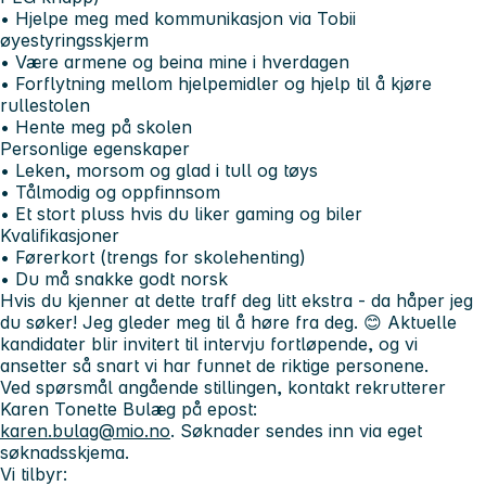
• Hjelpe meg med kommunikasjon via Tobii
øyestyringsskjerm
• Være armene og beina mine i hverdagen
• Forflytning mellom hjelpemidler og hjelp til å kjøre
rullestolen
• Hente meg på skolen
Personlige egenskaper
• Leken, morsom og glad i tull og tøys
• Tålmodig og oppfinnsom
• Et stort pluss hvis du liker gaming og biler
Kvalifikasjoner
• Førerkort (trengs for skolehenting)
• Du må snakke godt norsk
Hvis du kjenner at dette traff deg litt ekstra - da håper jeg
du søker! Jeg gleder meg til å høre fra deg. 😊 Aktuelle
kandidater blir invitert til intervju fortløpende, og vi
ansetter så snart vi har funnet de riktige personene.
Ved spørsmål angående stillingen, kontakt rekrutterer
Karen Tonette Bulæg på epost:
karen.bulag@mio.no
. Søknader sendes inn via eget
søknadsskjema.
Vi tilbyr: