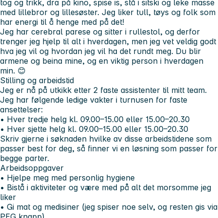
tog og trikk, dra på kino, spise is, stå i sitski og leke masse
med lillebror og lillesøster. Jeg liker tull, tøys og folk som
har energi til å henge med på det!
Jeg har cerebral parese og sitter i rullestol, og derfor
trenger jeg hjelp til alt i hverdagen, men jeg vet veldig godt
hva jeg vil og hvordan jeg vil ha det rundt meg. Du blir
armene og beina mine, og en viktig person i hverdagen
min. 😊
Stilling og arbeidstid
Jeg er nå på utkikk etter 2 faste assistenter til mitt team.
Jeg har følgende ledige vakter i turnusen for faste
ansettelser:
• Hver tredje helg kl. 09.00–15.00 eller 15.00–20.30
• Hver sjette helg kl. 09.00–15.00 eller 15.00–20.30
Skriv gjerne i søknaden hvilke av disse arbeidstidene som
passer best for deg, så finner vi en løsning som passer for
begge parter.
Arbeidsoppgaver
• Hjelpe meg med personlig hygiene
• Bistå i aktiviteter og være med på alt det morsomme jeg
liker
• Gi mat og medisiner (jeg spiser noe selv, og resten gis via
PEG knapp)