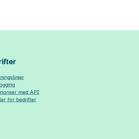
ifter
ningslinjer
logging
nnonser med API
ler for bedrifter