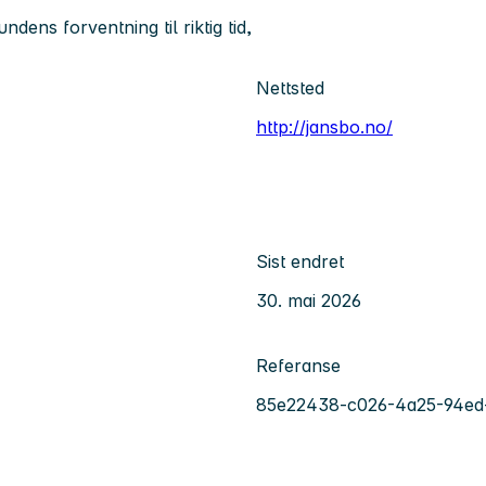
ndens forventning til riktig tid,
Nettsted
http://jansbo.no/
Sist endret
30. mai 2026
Referanse
85e22438-c026-4a25-94ed