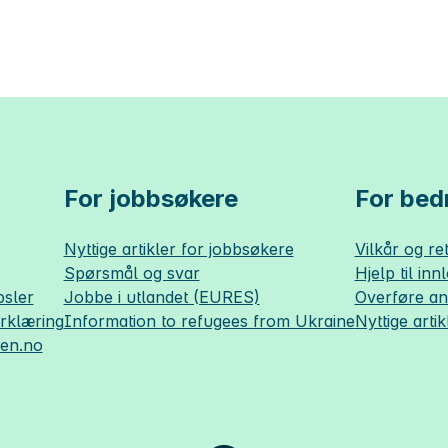
For jobbsøkere
For bedr
Nyttige artikler for jobbsøkere
Vilkår og ret
Spørsmål og svar
Hjelp til inn
sler
Jobbe i utlandet (EURES)
Overføre a
erklæring
Information to refugees from Ukraine
Nyttige artik
sen.no