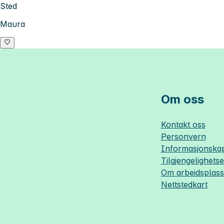
Sted
Maura
Om oss
Kontakt oss
Personvern
Informasjonskap
Tilgjengelighets
Om
arbeidsplas
Nettstedkart