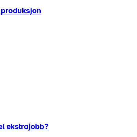
i produksjon
bel ekstrajobb?