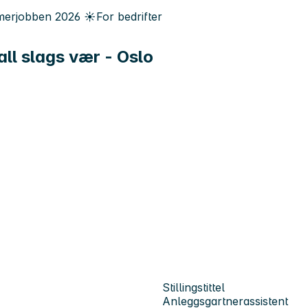
erjobben
2026
☀️
For bedrifter
all slags vær - Oslo
Stillingstittel
Anleggsgartnerassistent