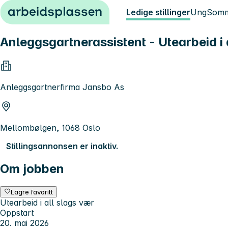
Hopp til innhold
Ledige stillinger
Ung
Somm
Anleggsgartnerassistent - Utearbeid i 
Anleggsgartnerfirma Jansbo As
Mellombølgen, 1068 Oslo
Stillingsannonsen er inaktiv.
Om jobben
Lagre favoritt
Utearbeid i all slags vær
Oppstart
20. mai 2026