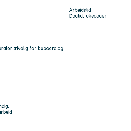
Arbeidstid
Dagtid, ukedager
raler trivelig for beboere.og
ndig.
arbeid