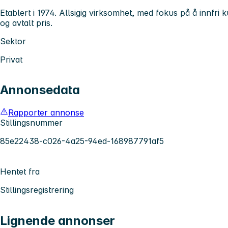
Etablert i 1974. Allsigig virksomhet, med fokus på å innfri ku
og avtalt pris.
Sektor
Privat
Annonsedata
Rapporter annonse
Stillingsnummer
85e22438-c026-4a25-94ed-168987791af5
Hentet fra
Stillingsregistrering
Lignende annonser