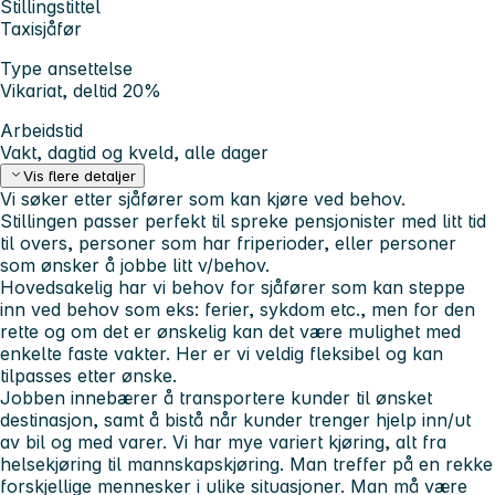
Stillingstittel
Taxisjåfør
Type ansettelse
Vikariat, deltid 20%
Arbeidstid
Vakt, dagtid og kveld, alle dager
Vis flere detaljer
Vi søker etter sjåfører som kan kjøre ved behov.
Stillingen passer perfekt til spreke pensjonister med litt tid
til overs, personer som har friperioder, eller personer
som ønsker å jobbe litt v/behov.
Hovedsakelig har vi behov for sjåfører som kan steppe
inn ved behov som eks: ferier, sykdom etc., men for den
rette og om det er ønskelig kan det være mulighet med
enkelte faste vakter. Her er vi veldig fleksibel og kan
tilpasses etter ønske.
Jobben innebærer å transportere kunder til ønsket
destinasjon, samt å bistå når kunder trenger hjelp inn/ut
av bil og med varer. Vi har mye variert kjøring, alt fra
helsekjøring til mannskapskjøring. Man treffer på en rekke
forskjellige mennesker i ulike situasjoner. Man må være