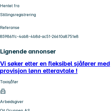
Hentet fra
Stillingsregistrering
Referanse
85986ffc-4ab8-4b8d-ac51-26610a8751e8
Lignende annonser
Vi søker etter en fleksibel sjåfører med
provisjon lønn etteravtale !
Taxisjåfør
Arbeidsgiver
Oit Gruppen AS