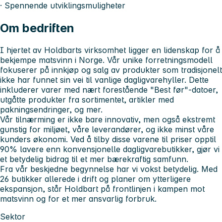
· Spennende utviklingsmuligheter
Om bedriften
I hjertet av Holdbarts virksomhet ligger en lidenskap for å
bekjempe matsvinn i Norge. Vår unike forretningsmodell
fokuserer på innkjøp og salg av produkter som tradisjonelt
ikke har funnet sin vei til vanlige dagligvarehyller. Dette
inkluderer varer med nært forestående "Best før"-datoer,
utgåtte produkter fra sortimentet, artikler med
pakningsendringer, og mer.
Vår tilnærming er ikke bare innovativ, men også ekstremt
gunstig for miljøet, våre leverandører, og ikke minst våre
kunders økonomi. Ved å tilby disse varene til priser opptil
90% lavere enn konvensjonelle dagligvarebutikker, gjør vi
et betydelig bidrag til et mer bærekraftig samfunn.
Fra vår beskjedne begynnelse har vi vokst betydelig. Med
26 butikker allerede i drift og planer om ytterligere
ekspansjon, står Holdbart på frontlinjen i kampen mot
matsvinn og for et mer ansvarlig forbruk.
Sektor