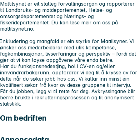
Mattilsynet er eit statleg forvaltingsorgan og rapporterer
til Landbruks- og matdepartementet, Helse- og
omsorgsdepartementet og Nærings- og
fiskeridepartementet. Du kan lese meir om oss på
mattilsynet.no.
Inkludering og mangfald er ein styrke for Mattilsynet. Vi
ønsker oss medarbeidarar med ulik kompetanse,
fagkombinasjonar, livserfaringar og perspektiv – fordi det
gjer at vi kan løyse oppgåvene våre enda betre.
Har du funksjonsnedsetjing, hol i CV‑en og/eller
innvandrarbakgrunn, oppfordrar vi deg til å krysse av for
dette når du søker jobb hos oss. Vi kallar inn minst éin
kvalifisert søkar frå kvar av desse gruppene til intervju.
Får du jobben, legg vi til rette for deg. Avkryssingane blir
berre brukte i rekrutteringsprosessen og til anonymisert
statistikk.
Om bedriften
Annonsedata