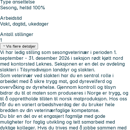
Type ansettelse
Sesong, heltid 100%
Arbeidstid
Vakt, dagtid, ukedager
Antall stillinger
1
Vis flere detaljer
Vi har ledig stilling som sesongveterinær i perioden 1.
september - 31. desember 2026 i seksjon rødt kjøtt nord
med kontorsted Leknes. Seksjonen er en del av avdeling
slakteri i Tilsynsdivisjon landdyr og slakteri.
Som veterinær ved slakteri har du en sentral rolle i
arbeidet med å sikre trygg mat, god dyrevelferd og
overvåking av dyrehelse. Gjennom kontroll og tilsyn
bidrar du til at maten som produseres i Norge er trygg, og
til å opprettholde tilliten til norsk matproduksjon. Hos oss
får du en variert arbeidshverdag der du bruker hele
bredden av din veterinærfaglige kompetanse.
Du blir en del av et engasjert fagmiljø med gode
muligheter for faglig utvikling og tett samarbeid med
dyktige kolleger. Hvis du trives med å jobbe sammen med