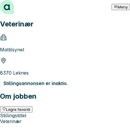
Hopp til innhold
Meny
Veterinær
Mattilsynet
8370 Leknes
Stillingsannonsen er inaktiv.
Om jobben
Lagre favoritt
Stillingstittel
Veterinær