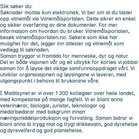
Slik søker du:
Søknader mottas kun elektronisk. Vi ber om at du laster
opp vitnemål via Vitnemålsportalen. Dette sikrer en enkel
og sikker overføring av dine dokumenter. For mer
informasjon om hvordan du bruker Vitnemålsportalen,
besøk vitnemålsportalen.no. Søkere som ikke har
mulighet for det, legger inn attester og vitnemål som
vedlegg til søknaden.
Saman tryggar vi framtida for menneske, dyr og natur
Det er både visjonen vår og eit uttrykk for korleis vi jobbar
saman for å løyse det viktige samfunnsoppdraget vårt. Vi
utviklar organisasjonen og løysingane vi leverer, med
utgangspunkt i behova til brukarane våre.
I Mattilsynet er vi over 1 200 kollegaer over heile landet,
med kompetanse på mange fagfelt. Vi er blant anna
veterinærar, biologar, juristar, teknologar og
medarbeidarar med bakgrunn innan
næringsmiddelproduksjon og forvalting. Saman bidrar vi
blant anna til trygg mat og trygt drikkevatn, god dyrehelse
og dyrevelferd og god plantehelse.