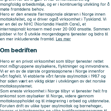
mangfoldig arbeidsmiljø, og er i kontinuerlig utvikling for å
møte framtidens behov.
Hero er den
eneste flernasjonale aktøren i Norge innen
mottaksfeltet
, og vi driver også virksomhet i Tyskland. Vi
er en del av
NHC (Norlandia Health Care)
, et
internasjonalt konsern med over
20 000 ansatte
. Sammen
jobber vi for å utvikle morgendagens tjenester og bidra til
en mer inkluderende framtid.
Les mer
Om bedriften
Hero er en privat virksomhet som tilbyr tjenester rettet
mot målgruppene asylsøkere, flyktninger og innvandrere.
Vi er en av de største organisasjonene i Norge innenfor
vårt fagfelt. Vi etablerte vårt første asylmottak i 1987 og
har siden vært en viktig aktør i utviklingen av det norske
mottakssystemet.
Som eneste virksomhet i Norge tilbyr vi tjenester helt fra
ankomst som asylsøker til Norge, videre gjennom
mottaksoppholdet og til integrering i arbeid og utdannelse.
Foruten drift av ulike typer asylmottak og barnehager,
leverer vi tolketjenester og ulike kvalifiseringsprogram til