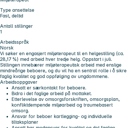
Type ansettelse
Fast, deltid
Antall stillinger
1
Arbeidsspråk
Norsk
Vi søker en engasjert miljøterapeut til en helgestilling (ca.
28,17 %) med arbeid hver tredje helg. Oppstart i juli.
Stillingen innebærer miljøterapeutisk arbeid med enslige
mindreårige beboere, og du vil ha en sentral rolle i å sikre
faglig kvalitet og god oppfølging av ungdommene.
Arbeidsoppgaver
Ansatt er særkontakt for beboere.
Bidra i det faglige arbeid på mottaket.
Etterlevelse av omsorgsforskriften, omsorgsplan,
konfliktdempende miljøarbeid og traumebasert
omsorg.
Ansvar for beboer kartlegging- og individuelle
tiltaksplaner
Ansatt har medansvar for kvalitet og det faglige