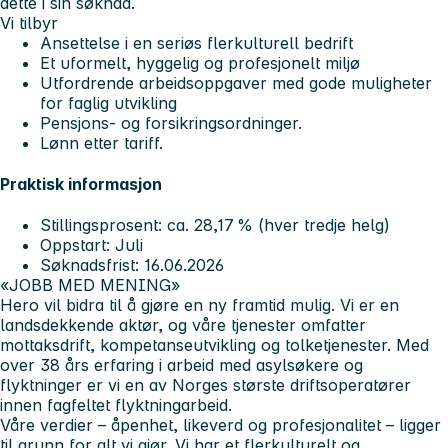
dette i sin søknad.
Vi tilbyr
Ansettelse i en seriøs flerkulturell bedrift
Et uformelt, hyggelig og profesjonelt miljø
Utfordrende arbeidsoppgaver med gode muligheter
for faglig utvikling
Pensjons- og forsikringsordninger.
Lønn etter tariff.
Praktisk informasjon
Stillingsprosent: ca. 28,17 % (hver tredje helg)
Oppstart: Juli
Søknadsfrist: 16.06.2026
«JOBB MED MENING»
Hero vil bidra til å gjøre en ny framtid mulig.
Vi er en
landsdekkende aktør, og våre tjenester omfatter
mottaksdrift, kompetanseutvikling og tolketjenester. Med
over 38 års erfaring i arbeid med asylsøkere og
flyktninger er vi en av Norges største driftsoperatører
innen fagfeltet flyktningarbeid.
Våre verdier –
åpenhet, likeverd og profesjonalitet
– ligger
til grunn for alt vi gjør. Vi har et flerkulturelt og