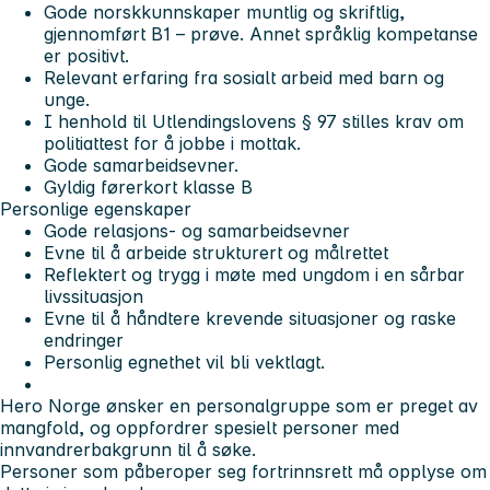
Gode norskkunnskaper muntlig og skriftlig,
gjennomført B1 – prøve. Annet språklig kompetanse
er positivt.
Relevant erfaring fra sosialt arbeid med barn og
unge.
I henhold til Utlendingslovens § 97 stilles krav om
politiattest for å jobbe i mottak.
Gode samarbeidsevner.
Gyldig førerkort klasse B
Personlige egenskaper
Gode relasjons- og samarbeidsevner
Evne til å arbeide strukturert og målrettet
Reflektert og trygg i møte med ungdom i en sårbar
livssituasjon
Evne til å håndtere krevende situasjoner og raske
endringer
Personlig egnethet vil bli vektlagt.
Hero Norge ønsker en personalgruppe som er preget av
mangfold, og oppfordrer spesielt personer med
innvandrerbakgrunn til å søke.
Personer som påberoper seg fortrinnsrett må opplyse om