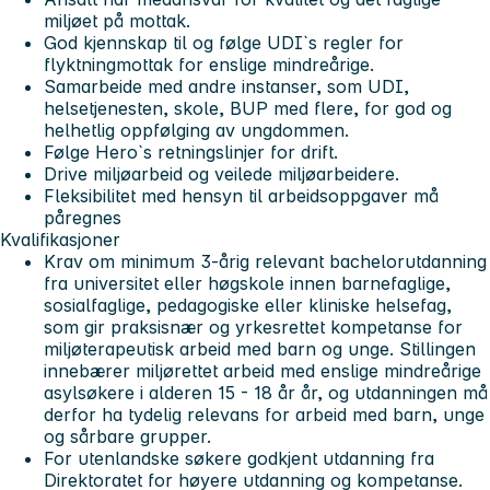
miljøet på mottak.
God kjennskap til og følge UDI`s regler for
flyktningmottak for enslige mindreårige.
Samarbeide med andre instanser, som UDI,
helsetjenesten, skole, BUP med flere, for god og
helhetlig oppfølging av ungdommen.
Følge Hero`s retningslinjer for drift.
Drive miljøarbeid og veilede miljøarbeidere.
Fleksibilitet med hensyn til arbeidsoppgaver må
påregnes
Kvalifikasjoner
Krav om minimum 3-årig relevant bachelorutdanning
fra universitet eller høgskole innen barnefaglige,
sosialfaglige, pedagogiske eller kliniske helsefag,
som gir praksisnær og yrkesrettet kompetanse for
miljøterapeutisk arbeid med barn og unge. Stillingen
innebærer miljørettet arbeid med enslige mindreårige
asylsøkere i alderen 15 - 18 år år, og utdanningen må
derfor ha tydelig relevans for arbeid med barn, unge
og sårbare grupper.
For utenlandske søkere godkjent utdanning fra
Direktoratet for høyere utdanning og kompetanse.