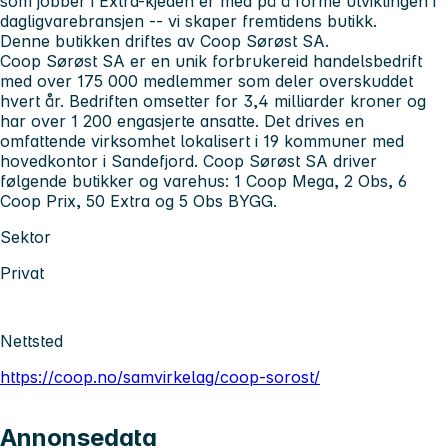
som jobber i Extra-kjeden er med på å forme utviklingen i
dagligvarebransjen -- vi skaper fremtidens butikk.
Denne butikken driftes av Coop Sørøst SA.
Coop Sørøst SA er en unik forbrukereid handelsbedrift
med over 175 000 medlemmer som deler overskuddet
hvert år. Bedriften omsetter for 3,4 milliarder kroner og
har over 1 200 engasjerte ansatte. Det drives en
omfattende virksomhet lokalisert i 19 kommuner med
hovedkontor i Sandefjord. Coop Sørøst SA driver
følgende butikker og varehus: 1 Coop Mega, 2 Obs, 6
Coop Prix, 50 Extra og 5 Obs BYGG.
Sektor
Privat
Nettsted
https://coop.no/samvirkelag/coop-sorost/
Annonsedata