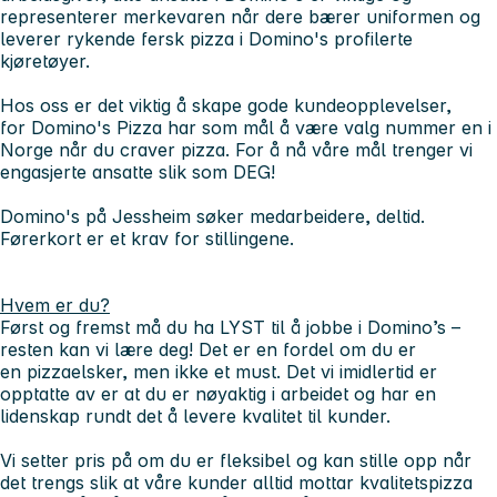
representerer merkevaren når dere bærer uniformen og
leverer rykende fersk pizza i Domino's profilerte
kjøretøyer.
Hos oss er det viktig å skape gode kundeopplevelser,
for Domino's Pizza har som mål å være valg nummer en i
Norge når du craver pizza. For å nå våre mål trenger vi
engasjerte ansatte slik som DEG!
Domino's på Jessheim søker medarbeidere, deltid.
Førerkort
er et krav for stillingene.
Hvem er du?
Først og fremst må du ha LYST til å jobbe i Domino’s –
resten kan vi lære deg! Det er en fordel om du er
en pizzaelsker, men ikke et must. Det vi imidlertid er
opptatte av er at du er nøyaktig i arbeidet og har en
lidenskap rundt det å levere kvalitet til kunder.
Vi setter pris på om du er fleksibel og kan stille opp når
det trengs slik at våre kunder alltid mottar kvalitetspizza