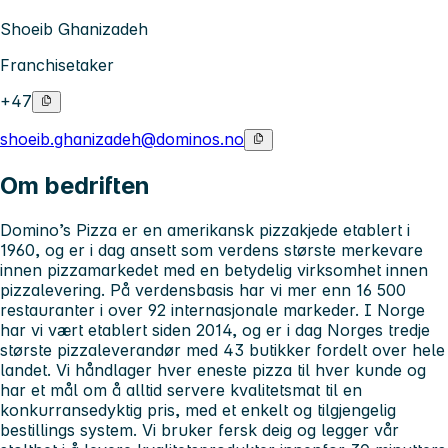
Shoeib Ghanizadeh
Franchisetaker
+47
shoeib.ghanizadeh@dominos.no
Om bedriften
Domino’s Pizza er en amerikansk pizzakjede etablert i
1960, og er i dag ansett som verdens største merkevare
innen pizzamarkedet med en betydelig virksomhet innen
pizzalevering. På verdensbasis har vi mer enn 16 500
restauranter i over 92 internasjonale markeder. I Norge
har vi vært etablert siden 2014, og er i dag Norges tredje
største pizzaleverandør med 43 butikker fordelt over hele
landet. Vi håndlager hver eneste pizza til hver kunde og
har et mål om å alltid servere kvalitetsmat til en
konkurransedyktig pris, med et enkelt og tilgjengelig
bestillings system. Vi bruker fersk deig og legger vår