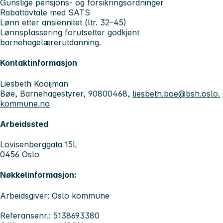
Gunstige pensjons- og forsikringsordninger
Rabattavtale med SATS
Lønn etter ansiennitet (ltr. 32–45)
Lønnsplassering forutsetter godkjent
barnehagelærerutdanning.
Kontaktinformasjon
Liesbeth Kooijman
Bøe, Barnehagestyrer, 90800468,
liesbeth.boe@bsh.oslo.
kommune.no
Arbeidssted
Lovisenberggata 15L
0456 Oslo
Nøkkelinformasjon:
Arbeidsgiver: Oslo kommune
Referansenr.: 5138693380