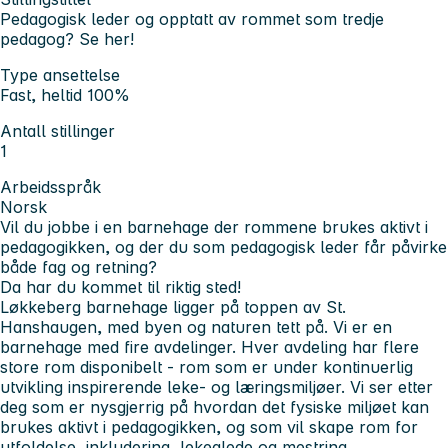
Pedagogisk leder og opptatt av rommet som tredje
pedagog? Se her!
Type ansettelse
Fast, heltid 100%
Antall stillinger
1
Arbeidsspråk
Norsk
Vil du jobbe i en barnehage der rommene brukes aktivt i
pedagogikken, og der du som pedagogisk leder får påvirke
både fag og retning?
Da har du kommet til riktig sted!
Løkkeberg barnehage ligger på toppen av St.
Hanshaugen, med byen og naturen tett på. Vi er en
barnehage med fire avdelinger. Hver avdeling har flere
store rom disponibelt - rom som er under kontinuerlig
utvikling inspirerende leke- og læringsmiljøer. Vi ser etter
deg som er nysgjerrig på hvordan det fysiske miljøet kan
brukes aktivt i pedagogikken, og som vil skape rom for
utfoldelse, inkludering, lekeglede og mestring.