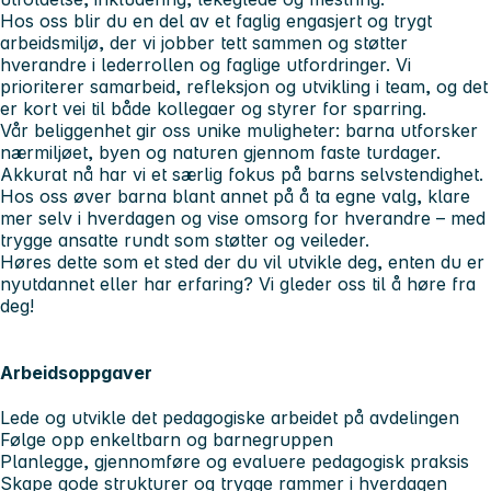
Hos oss blir du en del av et faglig engasjert og trygt
arbeidsmiljø, der vi jobber tett sammen og støtter
hverandre i lederrollen og faglige utfordringer. Vi
prioriterer samarbeid, refleksjon og utvikling i team, og det
er kort vei til både kollegaer og styrer for sparring.
Vår beliggenhet gir oss unike muligheter: barna utforsker
nærmiljøet, byen og naturen gjennom faste turdager.
Akkurat nå har vi et særlig fokus på barns selvstendighet.
Hos oss øver barna blant annet på å ta egne valg, klare
mer selv i hverdagen og vise omsorg for hverandre – med
trygge ansatte rundt som støtter og veileder.
Høres dette som et sted der du vil utvikle deg, enten du er
nyutdannet eller har erfaring? Vi gleder oss til å høre fra
deg!
Arbeidsoppgaver
Lede og utvikle det pedagogiske arbeidet på avdelingen
Følge opp enkeltbarn og barnegruppen
Planlegge, gjennomføre og evaluere pedagogisk praksis
Skape gode strukturer og trygge rammer i hverdagen