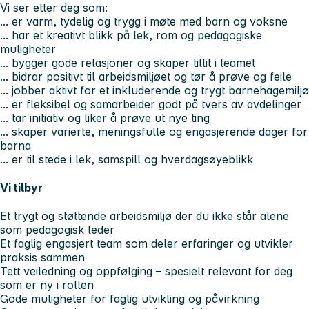
Vi ser etter deg som:
... er varm, tydelig og trygg i møte med barn og voksne
... har et kreativt blikk på lek, rom og pedagogiske
muligheter
... bygger gode relasjoner og skaper tillit i teamet
... bidrar positivt til arbeidsmiljøet og tør å prøve og feile
... jobber aktivt for et inkluderende og trygt barnehagemiljø
... er fleksibel og samarbeider godt på tvers av avdelinger
... tar initiativ og liker å prøve ut nye ting
... skaper varierte, meningsfulle og engasjerende dager for
barna
... er til stede i lek, samspill og hverdagsøyeblikk
Vi tilbyr
Et trygt og støttende arbeidsmiljø der du ikke står alene
som pedagogisk leder
Et faglig engasjert team som deler erfaringer og utvikler
praksis sammen
Tett veiledning og oppfølging – spesielt relevant for deg
som er ny i rollen
Gode muligheter for faglig utvikling og påvirkning