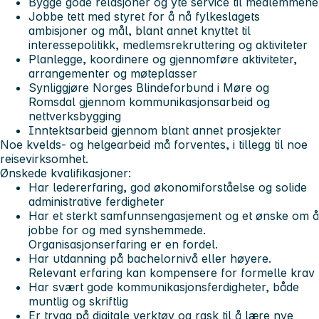
Bygge gode relasjoner og yte service til medlemmene
Jobbe tett med styret for å nå fylkeslagets
ambisjoner og mål, blant annet knyttet til
interessepolitikk, medlemsrekruttering og aktiviteter
Planlegge, koordinere og gjennomføre aktiviteter,
arrangementer og møteplasser
Synliggjøre Norges Blindeforbund i Møre og
Romsdal gjennom kommunikasjonsarbeid og
nettverksbygging
Inntektsarbeid gjennom blant annet prosjekter
Noe kvelds- og helgearbeid må forventes, i tillegg til noe
reisevirksomhet.
Ønskede kvalifikasjoner:
Har ledererfaring, god økonomiforståelse og solide
administrative ferdigheter
Har et sterkt samfunnsengasjement og et ønske om å
jobbe for og med synshemmede.
Organisasjonserfaring er en fordel.
Har utdanning på bachelornivå eller høyere.
Relevant erfaring kan kompensere for formelle krav
Har svært gode kommunikasjonsferdigheter, både
muntlig og skriftlig
Er trygg på digitale verktøy og rask til å lære nye