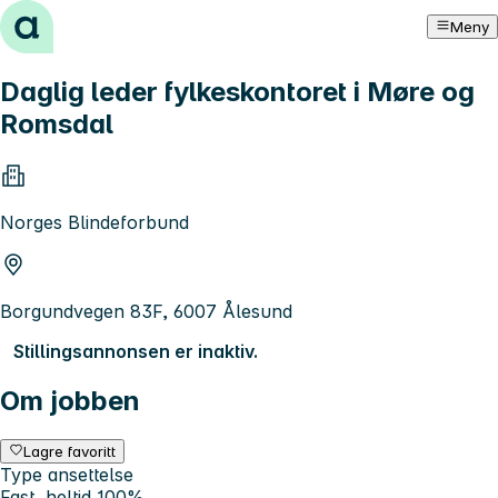
Hopp til innhold
Meny
Daglig leder fylkeskontoret i Møre og
Romsdal
Norges Blindeforbund
Borgundvegen 83F, 6007 Ålesund
Stillingsannonsen er inaktiv.
Om jobben
Lagre favoritt
Type ansettelse
Fast, heltid 100%