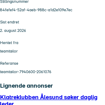
Stillingsnummer
84fefef4-52af-4aeb-988c-a1d2e109e7ec
Sist endret
2. august 2026
Hentet fra
teamtailor
Referanse
teamtailor-7940600-2061076
Lignende annonser
Klatreklubben Ålesund søker daglig
leder