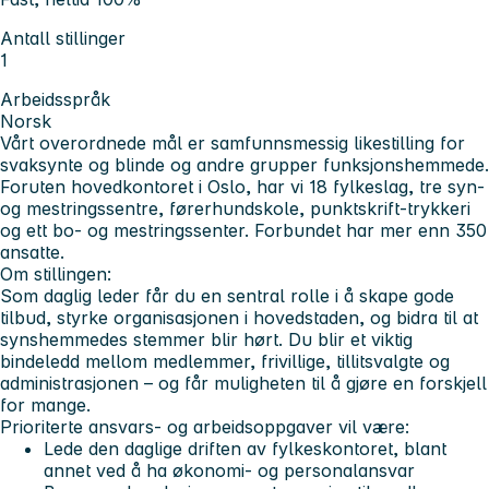
Antall stillinger
1
Arbeidsspråk
Norsk
Vårt overordnede mål er samfunnsmessig likestilling for
svaksynte og blinde og andre grupper funksjonshemmede.
Foruten hovedkontoret i Oslo, har vi 18 fylkeslag, tre syn-
og mestringssentre, førerhundskole, punktskrift-trykkeri
og ett bo- og mestringssenter. Forbundet har mer enn 350
ansatte.
Om stillingen:
Som daglig leder får du en sentral rolle i å skape gode
tilbud, styrke organisasjonen i hovedstaden, og bidra til at
synshemmedes stemmer blir hørt. Du blir et viktig
bindeledd mellom medlemmer, frivillige, tillitsvalgte og
administrasjonen – og får muligheten til å gjøre en forskjell
for mange.
Prioriterte ansvars- og arbeidsoppgaver vil være:
Lede den daglige driften av fylkeskontoret, blant
annet ved å ha økonomi- og personalansvar