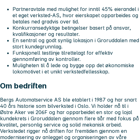
Partneravtale med mulighet for inntil 45% eierandel
i
et eget verksted-AS, hvor eierskapet opparbeides og
betales ned gradvis
over tid.
Konkurransedyktige betingelser basert på ansvar,
kvalifikasjoner og resultater.
En sentral og godt synlig lokasjon i Groruddalen med
stort kundegrunnlag.
Funksjonell testlinje tilrettelagt for effektiv
gjennomføring av kontroller.
Muligheten til å lede og bygge opp det økonomiske
lokomotivet i et unikt verkstedfellesskap.
Om bedriften
Bergs Automatservice AS ble etablert i 1987 og har snart
40 års historie som bilverksted i Oslo. Vi holder nå til i
Østre Aker vei 206F og har opparbeidet en stor og lojal
kundekrets i Groruddalen gjennom flere tiår med fokus på
kvalitet, personlig service og solid mekanisk arbeid.
Verkstedet rigger nå driften for fremtiden gjennom en
modernisering av anlegget og organiseringen av våre