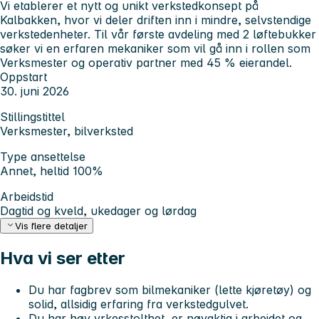
Vi etablerer et nytt og unikt verkstedkonsept på
Kalbakken, hvor vi deler driften inn i mindre, selvstendige
verkstedenheter. Til vår første avdeling med 2 løftebukker
søker vi en erfaren mekaniker som vil gå inn i rollen som
Verksmester og operativ partner med 45 % eierandel.
Oppstart
30. juni 2026
Stillingstittel
Verksmester, bilverksted
Type ansettelse
Annet, heltid 100%
Arbeidstid
Dagtid og kveld, ukedager og lørdag
Vis flere detaljer
Hva vi ser etter
Du har fagbrev som bilmekaniker (lette kjøretøy) og
solid, allsidig erfaring fra verkstedgulvet.
Du har høy yrkesstolthet, er nøyaktig i arbeidet og