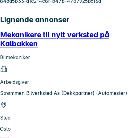
84da5b33-d1c2-4c8f-b47b-4787925b5f6a
Lignende annonser
Mekanikere til nytt verksted på
Kalbakken
Bilmekaniker
Arbeidsgiver
Strømmen Bilverksted As (Dekkpartner) (Automester)
Sted
Oslo