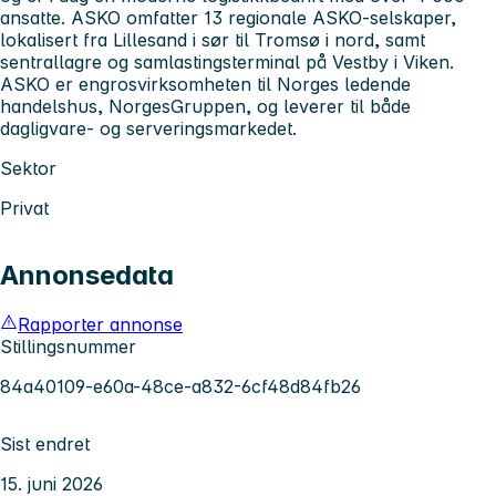
ansatte. ASKO omfatter 13 regionale ASKO-selskaper,
lokalisert fra Lillesand i sør til Tromsø i nord, samt
sentrallagre og samlastingsterminal på Vestby i Viken.
ASKO er engrosvirksomheten til Norges ledende
handelshus, NorgesGruppen, og leverer til både
dagligvare- og serveringsmarkedet.
Sektor
Privat
Annonsedata
Rapporter annonse
Stillingsnummer
84a40109-e60a-48ce-a832-6cf48d84fb26
Sist endret
15. juni 2026