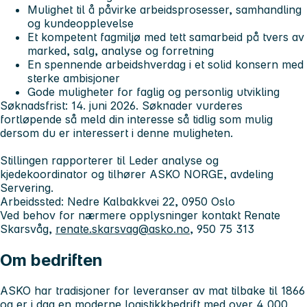
Mulighet til å påvirke arbeidsprosesser, samhandling
og kundeopplevelse
Et kompetent fagmiljø med tett samarbeid på tvers av
marked, salg, analyse og forretning
En spennende arbeidshverdag i et solid konsern med
sterke ambisjoner
Gode muligheter for faglig og personlig utvikling
Søknadsfrist: 14. juni 2026.
Søknader vurderes
fortløpende så meld din interesse så tidlig som mulig
dersom du er interessert i denne muligheten.
Stillingen rapporterer til Leder analyse og
kjedekoordinator og tilhører ASKO NORGE, avdeling
Servering.
Arbeidssted: Nedre Kalbakkvei 22, 0950 Oslo
Ved behov for nærmere opplysninger kontakt Renate
Skarsvåg,
renate.skarsvag@asko.no
, 950 75 313
Om bedriften
ASKO har tradisjoner for leveranser av mat tilbake til 1866
og er i dag en moderne logistikkbedrift med over 4 000