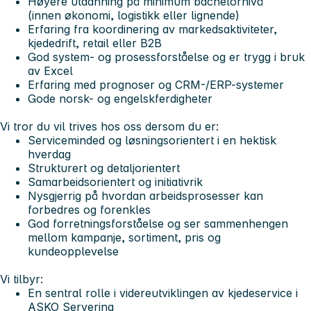
Høyere utdanning på minimum bachelornivå
(innen økonomi, logistikk eller lignende)
Erfaring fra koordinering av markedsaktiviteter,
kjededrift, retail eller B2B
God system- og prosessforståelse og er trygg i bruk
av Excel
Erfaring med prognoser og CRM-/ERP-systemer
Gode norsk- og engelskferdigheter
Vi tror du vil trives hos oss dersom du er:
Serviceminded og løsningsorientert i en hektisk
hverdag
Strukturert og detaljorientert
Samarbeidsorientert og initiativrik
Nysgjerrig på hvordan arbeidsprosesser kan
forbedres og forenkles
God forretningsforståelse og ser sammenhengen
mellom kampanje, sortiment, pris og
kundeopplevelse
Vi tilbyr:
En sentral rolle i videreutviklingen av kjedeservice i
ASKO Servering