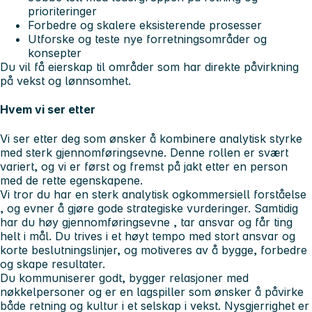
prioriteringer
Forbedre og skalere eksisterende prosesser
Utforske og teste nye forretningsområder og
konsepter
Du vil få eierskap til områder som har direkte påvirkning
på vekst og lønnsomhet.
Hvem vi ser etter
Vi ser etter deg som ønsker å kombinere analytisk styrke
med sterk gjennomføringsevne. Denne rollen er svært
variert, og vi er først og fremst på jakt etter en person
med de rette egenskapene.
Vi tror du har en sterk analytisk og
kommersiell forståelse
, og evner å gjøre gode strategiske vurderinger. Samtidig
har du høy
gjennomføringsevne
, tar ansvar og får ting
helt i mål. Du trives i et
høyt tempo
med stort ansvar og
korte beslutningslinjer, og motiveres av å bygge, forbedre
og skape resultater.
Du kommuniserer godt,
bygger relasjoner
med
nøkkelpersoner og er en
lagspiller
som ønsker å påvirke
både retning og kultur i et selskap i vekst. Nysgjerrighet er