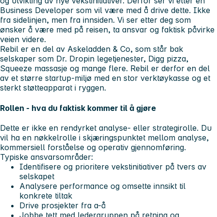
og utvikling av nye vekstinitiativer. Derfor ser vi etter en
Business Developer som vil være med å drive dette. Ikke
fra sidelinjen, men fra innsiden. Vi ser etter deg som
ønsker å være med på reisen, ta ansvar og faktisk påvirke
veien videre.
Rebil er en del av Askeladden & Co, som står bak
selskaper som Dr. Dropin legetjenester, Digg pizza,
Squeeze massasje og mange flere. Rebil er derfor en del
av et større startup-miljø med en stor verktøykasse og et
sterkt støtteapparat i ryggen.
Rollen - hva du faktisk kommer til å gjøre
Dette er ikke en rendyrket analyse- eller strategirolle. Du
vil ha en nøkkelrolle i skjæringspunktet mellom analyse,
kommersiell forståelse og operativ gjennomføring.
Typiske ansvarsområder:
Identifisere og prioritere vekstinitiativer på tvers av
selskapet
Analysere performance og omsette innsikt til
konkrete tiltak
Drive prosjekter fra a-å
Jobbe tett med ledergruppen på retning og