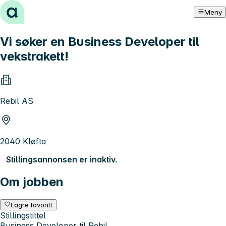
Hopp til innhold
Meny
Vi søker en Business Developer til
vekstrakett!
Rebil AS
2040 Kløfta
Stillingsannonsen er inaktiv.
Om jobben
Lagre favoritt
Stillingstittel
Business Developer til Rebil