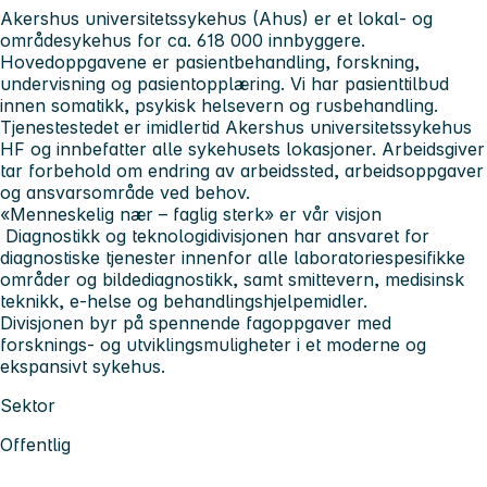
Akershus universitetssykehus
(Ahus) er et lokal- og
områdesykehus for ca. 618 000 innbyggere.
Hovedoppgavene er pasientbehandling, forskning,
undervisning og pasientopplæring. Vi har pasienttilbud
innen somatikk, psykisk helsevern og rusbehandling.
Tjenestestedet er imidlertid Akershus universitetssykehus
HF og innbefatter alle sykehusets lokasjoner. Arbeidsgiver
tar forbehold om endring av arbeidssted, arbeidsoppgaver
og ansvarsområde ved behov.
«Menneskelig nær – faglig sterk» er vår visjon
Diagnostikk og teknologidivisjonen
har ansvaret for
diagnostiske tjenester innenfor alle laboratoriespesifikke
områder og bildediagnostikk, samt smittevern, medisinsk
teknikk, e-helse og behandlingshjelpemidler.
Divisjonen byr på spennende fagoppgaver med
forsknings- og utviklingsmuligheter i et moderne og
ekspansivt sykehus.
Sektor
Offentlig