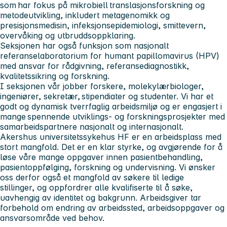
som har fokus på mikrobiell translasjonsforskning og
metodeutvikling, inkludert metagenomikk og
presisjonsmedisin, infeksjonsepidemiologi, smittevern,
overvåking og utbruddsoppklaring.
Seksjonen har også funksjon som nasjonalt
referanselaboratorium for humant papillomavirus (HPV)
med ansvar for rådgivning, referansediagnostikk,
kvalitetssikring og forskning.
I seksjonen vår jobber forskere, molekylærbiologer,
ingeniører, sekretær, stipendiater og studenter. Vi har et
godt og dynamisk tverrfaglig arbeidsmiljø og er engasjert i
mange spennende utviklings- og forskningsprosjekter med
samarbeidspartnere nasjonalt og internasjonalt.
Akershus universitetssykehus HF er en arbeidsplass med
stort mangfold. Det er en klar styrke, og avgjørende for å
løse våre mange oppgaver innen pasientbehandling,
pasientoppfølging, forskning og undervisning. Vi ønsker
oss derfor også et mangfold av søkere til ledige
stillinger, og oppfordrer alle kvalifiserte til å søke,
uavhengig av identitet og bakgrunn. Arbeidsgiver tar
forbehold om endring av arbeidssted, arbeidsoppgaver og
ansvarsområde ved behov.