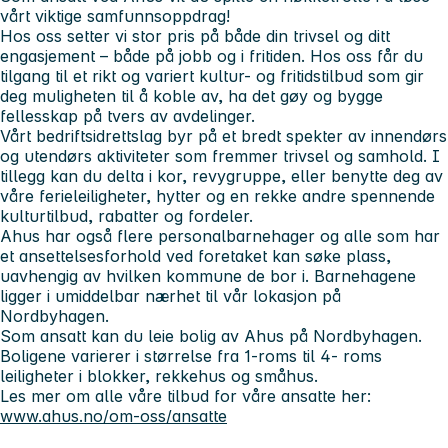
vårt viktige samfunnsoppdrag!
Hos oss setter vi stor pris på både din trivsel og ditt
engasjement – både på jobb og i fritiden. Hos oss får du
tilgang til et rikt og variert kultur- og fritidstilbud som gir
deg muligheten til å koble av, ha det gøy og bygge
fellesskap på tvers av avdelinger.
Vårt bedriftsidrettslag byr på et bredt spekter av innendørs
og utendørs aktiviteter som fremmer trivsel og samhold. I
tillegg kan du delta i kor, revygruppe, eller benytte deg av
våre ferieleiligheter, hytter og en rekke andre spennende
kulturtilbud, rabatter og fordeler.
Ahus har også flere personalbarnehager og alle som har
et ansettelsesforhold ved foretaket kan søke plass,
uavhengig av hvilken kommune de bor i. Barnehagene
ligger i umiddelbar nærhet til vår lokasjon på
Nordbyhagen.
Som ansatt kan du leie bolig av Ahus på Nordbyhagen.
Boligene varierer i størrelse fra 1-roms til 4- roms
leiligheter i blokker, rekkehus og småhus.
Les mer om alle våre tilbud for våre ansatte her:
www.ahus.no/om-oss/ansatte