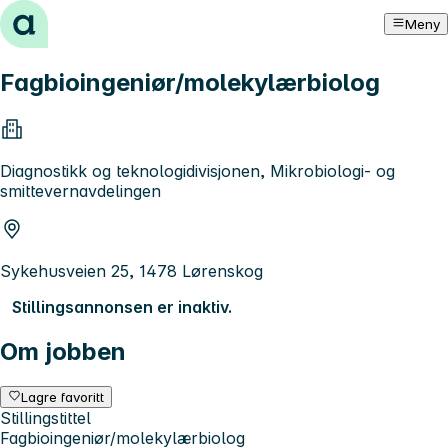
Hopp til innhold
Meny
Fagbioingeniør/molekylærbiolog
Diagnostikk og teknologidivisjonen, Mikrobiologi- og
smittevernavdelingen
Sykehusveien 25, 1478 Lørenskog
Stillingsannonsen er inaktiv.
Om jobben
Lagre favoritt
Stillingstittel
Fagbioingeniør/molekylærbiolog