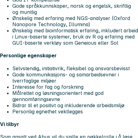
Gode språkkunnskaper, norsk og engelsk, skriftlig
og muntlig
Ønskelig med erfaring med NGS-analyser (Oxford
Nanopore Technology, Illumina)
Ønskelig med bioinformatisk erfaring, inkludert arbeid
i Linux-baserte systemer, bruk av R og erfaring med
GUI-baserte verktøy som Geneious eller Sol
Personlige egenskaper
Selvstendig, initiativrik, fleksibel og ansvarsbevisst
Gode kommunikasjons- og samarbeidsevner i
tverrfaglige miljøer
Interesse for fag og forskning
Målrettet og løsningsorientert med god
gjennomføringsevne
Bidrar til et positivt og inkluderende arbeidsmiljø
Personlig egnethet vektlegges
Vi tilbyr
Som ansatt ved Ahus vil du spille en nøkkelrolle i å løse