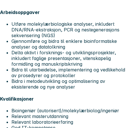
Arbeidsoppgaver
Utføre molekylærbiologiske analyser, inkludert
DNA/RNA‑ekstraksjon, PCR og nestegenerasjons
sekvensering (NGS)
Gjennomføre og bidra til enklere bioinformatiske
analyser og datatolkning
Delta aktivt i forsknings- og utviklingsprosjekter,
inkludert faglige presentasjoner, vitenskapelig
formidling og manuskriptskriving
Bidra til utarbeidelse, implementering og vedlikehold
av prosedyrer og protokoller
Bidra i metodeutvikling og optimalisering av
eksisterende og nye analyser
Kvalifikasjoner
Bioingeniør (autorisert)/molekylærbiolog/ingeniør
Relevant masterutdanning
Relevant laboratorieerfaring
God IT-kompetanse