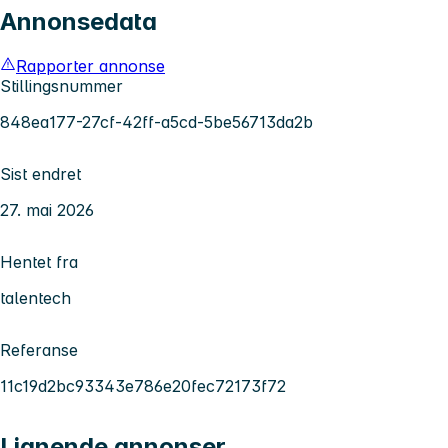
Annonsedata
Rapporter annonse
Stillingsnummer
848ea177-27cf-42ff-a5cd-5be56713da2b
Sist endret
27. mai 2026
Hentet fra
talentech
Referanse
11c19d2bc93343e786e20fec72173f72
Lignende annonser