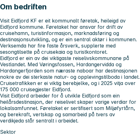
Om bedriften
Visit Eidfjord KF er eit kommunalt føretak, heileigd av
Eidfjord kommune. Føretaket har ansvar for drift av
cruisehamn, turistinformasjon, marknadsføring og
destinasjonsutvikling, og er ein sentral aktør i kommunen.
Verksemda har fire faste årsverk, supplerte med
sesongtilsette på cruisekaia og turistkontoret.
Eidfjord er ein av dei viktigaste reiselivskommunane på
Vestlandet. Med Vøringsfossen, Hardangervidda og
Hardangerfjorden som næraste naboar har destinasjonen
nokre av dei sterkaste natur- og opplevingstilboda i landet.
Cruisetrafikken er ei viktig berebjelke, og i 2025 vitja over
175 000 cruisegjester Eidfjord.
Visit Eidfjord arbeider for å utvikle Eidfjord som ein
heilårsdestinasjon, der reiselivet skaper varige verdiar for
lokalsamfunnet. Føretaket er sertifisert som Miljøfyrtårn,
og berekraft, vertskap og samarbeid på tvers av
verdikjeda står sentralt i arbeidet.
Sektor