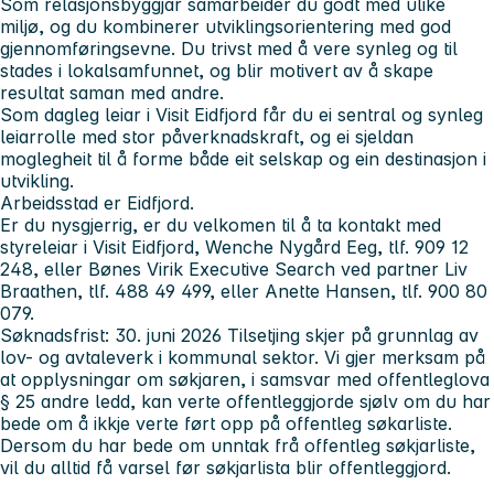
Som relasjonsbyggjar samarbeider du godt med ulike
miljø, og du kombinerer utviklingsorientering med god
gjennomføringsevne. Du trivst med å vere synleg og til
stades i lokalsamfunnet, og blir motivert av å skape
resultat saman med andre.
Som dagleg leiar i Visit Eidfjord får du ei sentral og synleg
leiarrolle med stor påverknadskraft, og ei sjeldan
moglegheit til å forme både eit selskap og ein destinasjon i
utvikling.
Arbeidsstad er Eidfjord.
Er du nysgjerrig, er du velkomen til å ta kontakt med
styreleiar i Visit Eidfjord, Wenche Nygård Eeg, tlf. 909 12
248, eller Bønes Virik Executive Search ved partner Liv
Braathen, tlf. 488 49 499, eller Anette Hansen, tlf. 900 80
079.
Søknadsfrist: 30. juni 2026
Tilsetjing skjer på grunnlag av
lov- og avtaleverk i kommunal sektor. Vi gjer merksam på
at opplysningar om søkjaren, i samsvar med offentleglova
§ 25 andre ledd, kan verte offentleggjorde sjølv om du har
bede om å ikkje verte ført opp på offentleg søkarliste.
Dersom du har bede om unntak frå offentleg søkjarliste,
vil du alltid få varsel før søkjarlista blir offentleggjord.