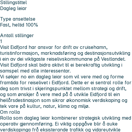
Stillingstittel
Dagleg leiar
Type ansettelse
Fast, heltid 100%
Antall stillinger
1
Visit Eidfjord har ansvar for drift av cruisehamn,
turistinformasjon, marknadsføring og destinasjonsutvikling
i ein av dei viktigaste reiselivskommunane på Vestlandet.
Visit Eidfjord skal bidra aktivt til ei berekraftig utvikling i
samspel med alle interessentar.
Vi søkjer no ein dagleg leiar som vil vere med og forme
framtida for reiselivet i Eidfjord. Dette er ei sentral rolle for
deg som trivst i skjeringspunktet mellom strategi og drift,
og som ønskjer å vere med på å utvikle Eidfjord til ein
heilårsdestinasjon som sikrar økonomisk verdiskaping og
tek vare på kultur, natur, klima og miljø.
Om rolla
Rolla som dagleg leiar kombinerer strategisk utvikling med
operativ gjennomføring. Ei viktig oppgåve blir å auke
verdiskapinga frå eksisterande trafikk og vidareutvikle