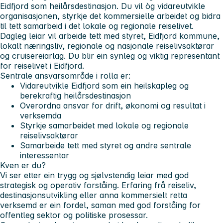
Eidfjord som heilårsdestinasjon. Du vil òg vidareutvikle
organisasjonen, styrkje det kommersielle arbeidet og bidra
til tett samarbeid i det lokale og regionale reiselivet.
Dagleg leiar vil arbeide tett med styret, Eidfjord kommune,
lokalt næringsliv, regionale og nasjonale reiselivsaktørar
og cruisereiarlag. Du blir ein synleg og viktig representant
for reiselivet i Eidfjord.
Sentrale ansvarsområde i rolla er:
Vidareutvikle Eidfjord som ein heilskapleg og
berekraftig heilårsdestinasjon
Overordna ansvar for drift, økonomi og resultat i
verksemda
Styrkje samarbeidet med lokale og regionale
reiselivsaktørar
Samarbeide tett med styret og andre sentrale
interessentar
Kven er du?
Vi ser etter ein trygg og sjølvstendig leiar med god
strategisk og operativ forståing. Erfaring frå reiseliv,
destinasjonsutvikling eller anna kommersielt retta
verksemd er ein fordel, saman med god forståing for
offentleg sektor og politiske prosessar.