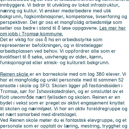
innbyggere. Vi bidrar til utvikling av lokal infrastruktur,
næring og kultur. Vi ønsker medarbeidere med ulik
bakgrunn, fagkombinasjoner, kompetanse, livserfaring og
perspektiver. Det gir oss et mangfoldig arbeidsmiljø som
setter oss bedre i stand til å løse oppgavene.
Les mer her
om jobb i Tromsø kommune.
Det er viktig for oss å ha en arbeidsstyrke som
representerer befolkningen, og vi tilrettelegger
arbeidsplassen ved behov. Vi oppfordrer alle som er
kvalifisert til å søke, uavhengig av alder, kjønn,
funksjonsgrad eller etnisk- og kulturell bakgrunn.
Reinen skole
er en barneskole med om lag 380 elever. Vi
har et mangfoldig og unikt personale med til sammen 52
ansatte i skole og SFO. Skolen ligger på fastlandssiden i
Tromsø, sør for Ishavskatedralen, og er omsluttet av et
flott uteområde nært fjellsiden og skolen. Reinen er en
bydel i vekst som er preget av aktivt engasjement knyttet
til skolen og nærmiljøet. Vi har en aktiv foreldregruppe og
et nært samarbeid med idrettslaget.
Ved Reinen skole møter du ei fantastisk elevgruppe, og et
personale som er opptatt av læring, mestring, trygghet og