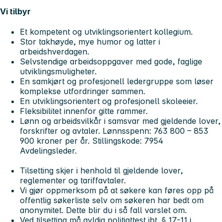
Vi tilbyr
Et kompetent og utviklingsorientert kollegium.
Stor takhøyde, mye humor og latter i
arbeidshverdagen.
Selvstendige arbeidsoppgaver med gode, faglige
utviklingsmuligheter.
En samkjørt og profesjonell ledergruppe som løser
komplekse utfordringer sammen.
En utviklingsorientert og profesjonell skoleeier.
Fleksibilitet innenfor gitte rammer.
Lønn og arbeidsvilkår i samsvar med gjeldende lover,
forskrifter og avtaler. Lønnsspenn: 763 800 – 853
900 kroner per år. Stillingskode: 7954
Avdelingsleder.
Tilsetting skjer i henhold til gjeldende lover,
reglementer og tariffavtaler.
Vi gjør oppmerksom på at søkere kan føres opp på
offentlig søkerliste selv om søkeren har bedt om
anonymitet. Dette blir du i så fall varslet om.
Ved tilsetting må gyldig politiattest iht. § 17-11 i