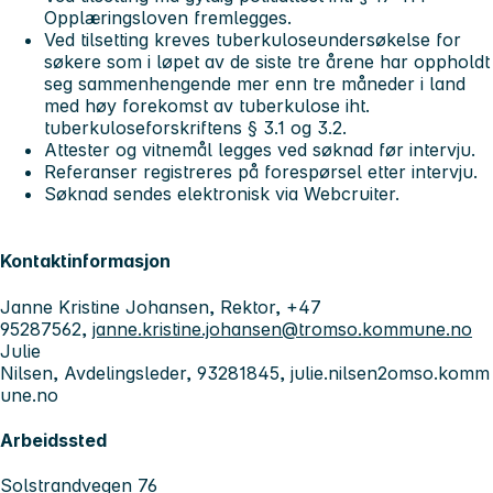
Opplæringsloven fremlegges.
Ved tilsetting kreves tuberkuloseundersøkelse for
søkere som i løpet av de siste tre årene har oppholdt
seg sammenhengende mer enn tre måneder i land
med høy forekomst av tuberkulose iht.
tuberkuloseforskriftens § 3.1 og 3.2.
Attester og vitnemål legges ved søknad før intervju.
Referanser registreres på forespørsel etter intervju.
Søknad sendes elektronisk via Webcruiter.
Kontaktinformasjon
Janne Kristine Johansen, Rektor, +47
95287562,
janne.kristine.johansen@tromso.kommune.no
Julie
Nilsen, Avdelingsleder, 93281845, julie.nilsen2omso.komm
une.no
Arbeidssted
Solstrandvegen 76