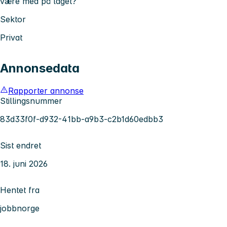
være med på laget?
Sektor
Privat
Annonsedata
Rapporter annonse
Stillingsnummer
83d33f0f-d932-41bb-a9b3-c2b1d60edbb3
Sist endret
18. juni 2026
Hentet fra
jobbnorge