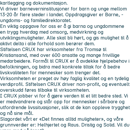
kartlegging og dokumentasjon.
Vi driver barneverninstitusjoner for barn og unge mellom
13-20 år flere steder i landet. Oppdragsgiver er Barne, -
ungdoms- og familiedirektoratet.
En viktig oppgave for oss er å gi barna og ungdommene
en trygg hverdag med omsorg, medvirkning og
utviklingsmuligheter. Alle skal bli hørt, og gis mulighet til å
aktivt delta i alle forhold som berører dem.
Stiftelsen CRUX har virksomheter fra Tromsø til
Kristiansand, med over 600 ansatte og mange frivillige
medarbeidere. Formål til CRUX er å avdekke hjelpebehov i
befolkningen, og bidra med konkrete tiltak for å bedre
livskvaliteten for mennesker som trenger det.
Virksomheten er preget av høy faglig kvalitet og en tydelig
verdiprofil. Stiftelsen CRUX driver non-profit, og eventuelt
overskudd føres tilbake til virksomheten.
I CRUX jobber vi for å gjøre verden til et litt bedre sted. Vi
er medvandrere og står opp for mennesker i sårbare og
utfordrende livssituasjoner, slik at de kan oppleve trygghet
og nå sine mål.
Slagordet vårt er «Det finnes alltid muligheter», og våre
grunnverdier er: Helhjertet og Raus. Dristig og Solid. Vil du